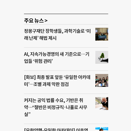
주요 뉴스 >
정몽구재단 장학생들, 과학기술로 ‘미
래 난제’ 해법 제시
AI, 지속가능경영의 새 기준으로…기
업들 ‘위험 관리’
[화보] 최종 발표 앞둔 ‘유일한 아카데
미’…조별 과제 막판 점검
커지는 공익 법률 수요, 기반은 취
약…“절반은 비정규직·나홀로 사무
실”
[유한양행-유일한 아카데미] 이호영