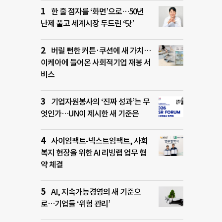
한 줄 점자를 ‘화면’으로…50년
난제 풀고 세계시장 두드린 ‘닷’
버릴 뻔한 커튼·쿠션에 새 가치…
이케아에 들어온 사회적기업 재봉 서
비스
기업자원봉사의 ‘진짜 성과’는 무
엇인가…UN이 제시한 새 기준은
사이임팩트-넥스트임팩트, 사회
복지 현장을 위한 AI 리빙랩 업무 협
약 체결
AI, 지속가능경영의 새 기준으
로…기업들 ‘위험 관리’