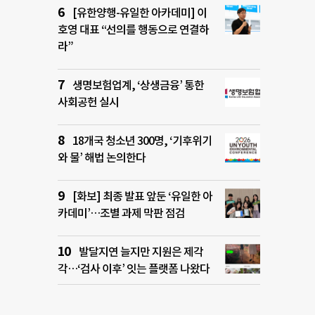
[유한양행-유일한 아카데미] 이
호영 대표 “선의를 행동으로 연결하
라”
생명보험업계, ‘상생금융’ 통한
사회공헌 실시
18개국 청소년 300명, ‘기후위기
와 물’ 해법 논의한다
[화보] 최종 발표 앞둔 ‘유일한 아
카데미’…조별 과제 막판 점검
발달지연 늘지만 지원은 제각
각…‘검사 이후’ 잇는 플랫폼 나왔다