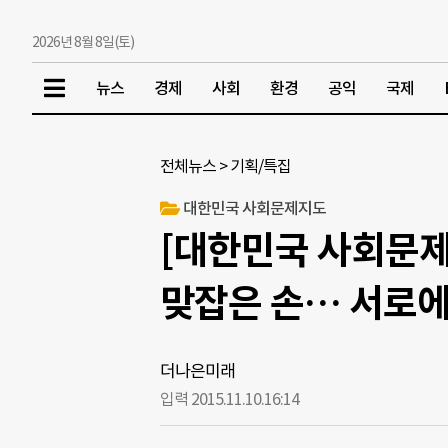
2026년 8월 8일(토)
뉴스
경제
사회
환경
공익
국제
전체뉴스
>
기획/특집
대한민국 사회문제지도
[대한민국 사회문제
맞잡은 손… 서로에
더나은미래
입력 2015.11.10.
16:14