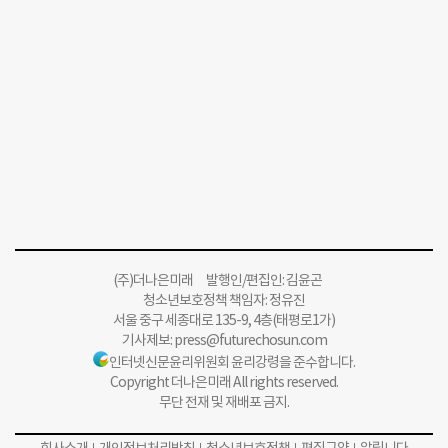
(주)더나은미래 발행인/편집인: 김윤곤
청소년보호정책 책임자: 정유진
서울 중구 세종대로 135-9, 4층(태평로1가)
기사제보:
press@futurechosun.com
인터넷신문윤리위원회 윤리강령을 준수합니다.
Copyright 더나은미래 All rights reserved.
무단 전재 및 재배포 금지.
회사소개
개인정보처리방침
청소년보호정책
편집규약
알립니다