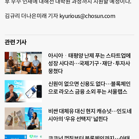
후 우수 인재에 대해선 대학원 과정까지 지원할 예정이다.
김규리 더나은미래 기자 kyurious@chosun.com
관련 기사
아시아ㆍ태평양 난제 푸는 스타트업에
성장 사다리…국제기구·재단·투자사
뭉쳤다
신원이 없으면 신용도 없다…블록체인
으로 라오스 금융 소외 푸는 서울랩스
비싼 대체유 대신 현지 캐슈넛…인도네
시아의 ‘우유 선택지’ 넓힌다
코코넛 껍질부터 블록체인까지…아태