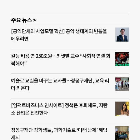
주요 뉴스 >
[공익단체의 사업모델 혁신] 공익 생태계의 빈틈을
메우려면
갈등 비용 연 250조원…최샛별 교수 “사회적 연결 회
복해야”
예술로 교실을 바꾸는 교사들…정몽구재단, 교육 리
더 키운다
[임팩트비즈니스 인사이트] 정책은 후퇴해도, 저탄
소 산업은 전진한다
정몽구재단 장학생들, 과학기술로 ‘미래 난제’ 해법
제시