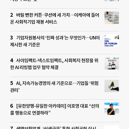
버릴 뻔한 커튼·쿠션에 새 가치…이케아에 들어
온 사회적기업 재봉 서비스
기업자원봉사의 ‘진짜 성과’는 무엇인가…UN이
제시한 새 기준은
사이임팩트-넥스트임팩트, 사회복지 현장을 위
한 AI 리빙랩 업무 협약 체결
AI, 지속가능경영의 새 기준으로…기업들 ‘위험
관리’
[유한양행-유일한 아카데미] 이호영 대표 “선의
를 행동으로 연결하라”
생명보험업계, ‘상생금융’ 통한 사회공헌 실시