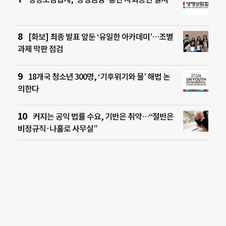
[화보] 최종 발표 앞둔 ‘유일한 아카데미’…조별
과제 막판 점검
18개국 청소년 300명, ‘기후위기와 물’ 해법 논
의한다
커지는 공익 법률 수요, 기반은 취약…“절반은
비정규직·나홀로 사무실”