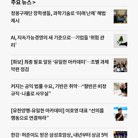
주요 뉴스 >
정몽구재단 장학생들, 과학기술로 ‘미래 난제’ 해법
제시
AI, 지속가능경영의 새 기준으로…기업들 ‘위험 관
리’
[화보] 최종 발표 앞둔 ‘유일한 아카데미’…조별 과제
막판 점검
커지는 공익 법률 수요, 기반은 취약…“절반은 비정
규직·나홀로 사무실”
[유한양행-유일한 아카데미] 이호영 대표 “선의를
행동으로 연결하라”
한강·허준이도 받은 삼성호암상, 내년부터 상금 5억