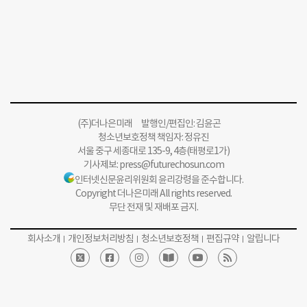
(주)더나은미래 발행인/편집인: 김윤곤
청소년보호정책 책임자: 정유진
서울 중구 세종대로 135-9, 4층(태평로1가)
기사제보:
press@futurechosun.com
인터넷신문윤리위원회 윤리강령을 준수합니다.
Copyright 더나은미래 All rights reserved.
무단 전재 및 재배포 금지.
회사소개
개인정보처리방침
청소년보호정책
편집규약
알립니다