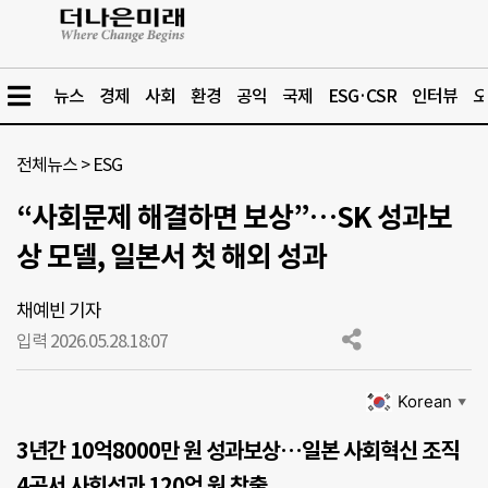
뉴스
경제
사회
환경
공익
국제
ESG·CSR
인터뷰
오
전체뉴스
>
ESG
“사회문제 해결하면 보상”…SK 성과보
상 모델, 일본서 첫 해외 성과
채예빈 기자
입력 2026.05.28.
18:07
Korean
▼
3년간 10억8000만 원 성과보상…일본 사회혁신 조직
4곳서 사회성과 120억 원 창출