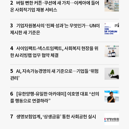
버릴 뻔한 커튼·쿠션에 새 가치…이케아에 들어
온 사회적기업 재봉 서비스
기업자원봉사의 ‘진짜 성과’는 무엇인가…UN이
제시한 새 기준은
사이임팩트-넥스트임팩트, 사회복지 현장을 위
한 AI 리빙랩 업무 협약 체결
AI, 지속가능경영의 새 기준으로…기업들 ‘위험
관리’
[유한양행-유일한 아카데미] 이호영 대표 “선의
를 행동으로 연결하라”
생명보험업계, ‘상생금융’ 통한 사회공헌 실시