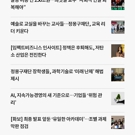
갈등 비용 연 250조원…최샛별 교수 “사회적 연결 회
복해야”
예술로 교실을 바꾸는 교사들…정몽구재단, 교육 리
더 키운다
[임팩트비즈니스 인사이트] 정책은 후퇴해도, 저탄
소 산업은 전진한다
정몽구재단 장학생들, 과학기술로 ‘미래 난제’ 해법
제시
AI, 지속가능경영의 새 기준으로…기업들 ‘위험 관
리’
[화보] 최종 발표 앞둔 ‘유일한 아카데미’…조별 과제
막판 점검