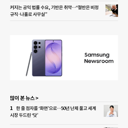
커지는 공익 법률 수요, 기반은 취약…“절반은 비정
규직·나홀로 사무실”
많이 본 뉴스 >
한 줄 점자를 ‘화면’으로…50년 난제 풀고 세계
시장 두드린 ‘닷’