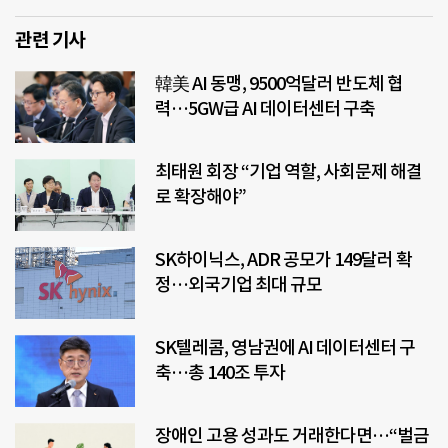
관련 기사
韓美 AI 동맹, 9500억달러 반도체 협
력…5GW급 AI 데이터센터 구축
최태원 회장 “기업 역할, 사회문제 해결
로 확장해야”
SK하이닉스, ADR 공모가 149달러 확
정…외국기업 최대 규모
SK텔레콤, 영남권에 AI 데이터센터 구
축…총 140조 투자
장애인 고용 성과도 거래한다면…“벌금