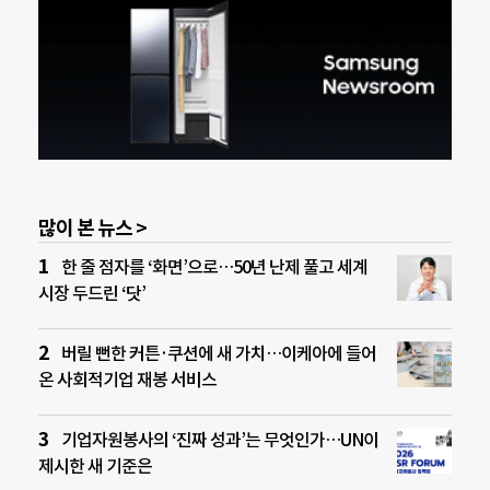
많이 본 뉴스 >
한 줄 점자를 ‘화면’으로…50년 난제 풀고 세계
시장 두드린 ‘닷’
버릴 뻔한 커튼·쿠션에 새 가치…이케아에 들어
온 사회적기업 재봉 서비스
기업자원봉사의 ‘진짜 성과’는 무엇인가…UN이
제시한 새 기준은