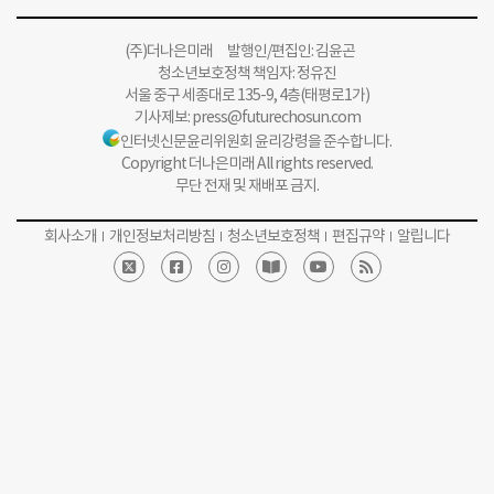
(주)더나은미래 발행인/편집인: 김윤곤
청소년보호정책 책임자: 정유진
서울 중구 세종대로 135-9, 4층(태평로1가)
기사제보:
press@futurechosun.com
인터넷신문윤리위원회 윤리강령을 준수합니다.
Copyright 더나은미래 All rights reserved.
무단 전재 및 재배포 금지.
회사소개
개인정보처리방침
청소년보호정책
편집규약
알립니다