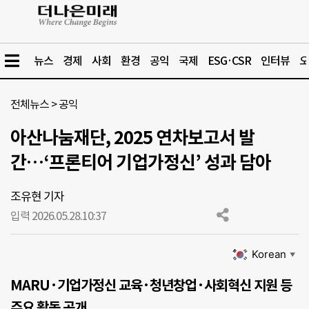
뉴스
경제
사회
환경
공익
국제
ESG·CSR
인터뷰
오
전체뉴스
>
공익
아산나눔재단, 2025 연차보고서 발
간…‘프론티어 기업가정신’ 성과 담아
조유현 기자
입력 2026.05.28.
10:37
Korean
▼
MARU·기업가정신 교육·청년창업·사회혁신 지원 등
주요 활동 공개