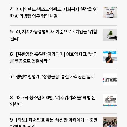
사이임팩트-넥스트임팩트, 사회복지 현장을 위
한 AI 리빙랩 업무 협약 체결
AI, 지속가능경영의 새 기준으로…기업들 ‘위험
관리’
[유한양행-유일한 아카데미] 이호영 대표 “선의
를 행동으로 연결하라”
생명보험업계, ‘상생금융’ 통한 사회공헌 실시
18개국 청소년 300명, ‘기후위기와 물’ 해법 논
의한다
[화보] 최종 발표 앞둔 ‘유일한 아카데미’…조별
과제 막판 점검