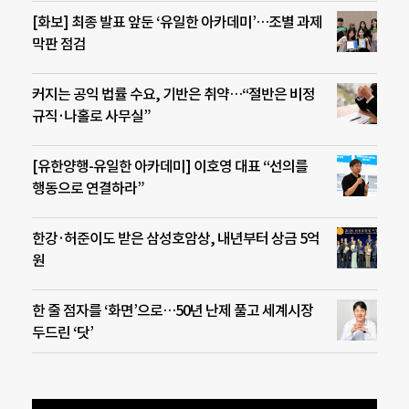
[화보] 최종 발표 앞둔 ‘유일한 아카데미’…조별 과제
막판 점검
커지는 공익 법률 수요, 기반은 취약…“절반은 비정
규직·나홀로 사무실”
[유한양행-유일한 아카데미] 이호영 대표 “선의를
행동으로 연결하라”
한강·허준이도 받은 삼성호암상, 내년부터 상금 5억
원
한 줄 점자를 ‘화면’으로…50년 난제 풀고 세계시장
두드린 ‘닷’