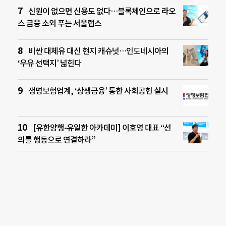
신원이 없으면 신용도 없다…블록체인으로 라오
스 금융 소외 푸는 서울랩스
비싼 대체유 대신 현지 캐슈넛…인도네시아의
‘우유 선택지’ 넓힌다
생명보험업계, ‘상생금융’ 통한 사회공헌 실시
[유한양행-유일한 아카데미] 이호영 대표 “선
의를 행동으로 연결하라”