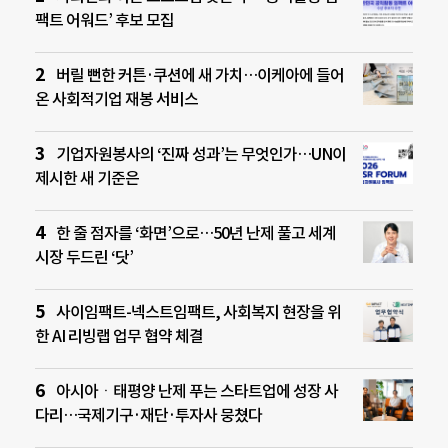
팩트 어워드’ 후보 모집
버릴 뻔한 커튼·쿠션에 새 가치…이케아에 들어
온 사회적기업 재봉 서비스
기업자원봉사의 ‘진짜 성과’는 무엇인가…UN이
제시한 새 기준은
한 줄 점자를 ‘화면’으로…50년 난제 풀고 세계
시장 두드린 ‘닷’
사이임팩트-넥스트임팩트, 사회복지 현장을 위
한 AI 리빙랩 업무 협약 체결
아시아ㆍ태평양 난제 푸는 스타트업에 성장 사
다리…국제기구·재단·투자사 뭉쳤다