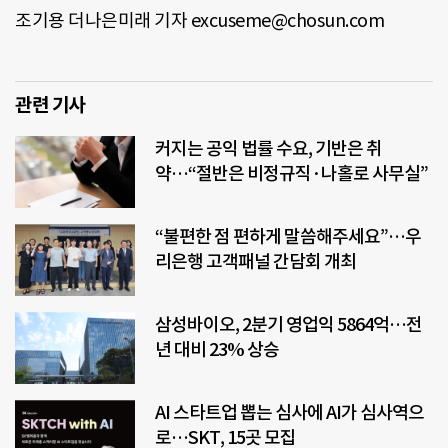
조기용 더나은미래 기자 excuseme@chosun.com
관련 기사
커지는 공익 법률 수요, 기반은 취
약…“절반은 비정규직·나홀로 사무실”
“불편한 점 편하게 말씀해주세요”…우
리은행 고객패널 간담회 개최
삼성바이오, 2분기 영업익 5864억…전
년 대비 23% 상승
AI 스타트업 뽑는 심사에 AI가 심사역으
로…SKT, 15곳 모집