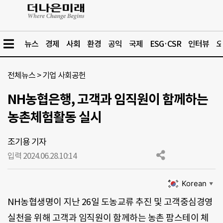
뉴스
경제
사회
환경
공익
국제
ESG·CSR
인터뷰
오
전체뉴스
>
기업 사회공헌
NH농협은행, 고객과 임직원이 함께하는
농촌체험활동 실시
조기용 기자
입력 2024.06.28.
10:14
Korean
▼
NH농협생명이 지난 26일 도농교류 추진 및 고객중심경영
실천을 위해 고객과 임직원이 함께하는 농촌 팜스테이 체