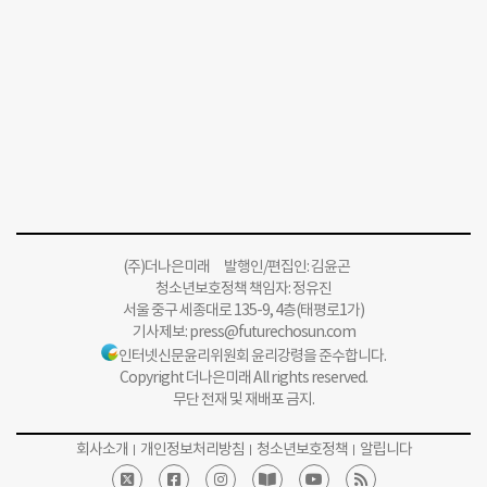
(주)더나은미래 발행인/편집인: 김윤곤
청소년보호정책 책임자: 정유진
서울 중구 세종대로 135-9, 4층(태평로1가)
기사제보:
press@futurechosun.com
인터넷신문윤리위원회 윤리강령을 준수합니다.
Copyright 더나은미래 All rights reserved.
무단 전재 및 재배포 금지.
회사소개
개인정보처리방침
청소년보호정책
알립니다