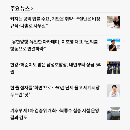
주요 뉴스 >
커지는 공익 법률 수요, 기반은 취약…“절반은 비정
규직·나홀로 사무실”
[유한양행-유일한 아카데미] 이호영 대표 “선의를
행동으로 연결하라”
한강·허준이도 받은 삼성호암상, 내년부터 상금 5억
원
한 줄 점자를 ‘화면’으로…50년 난제 풀고 세계시장
두드린 ‘닷’
기후부 제1차 검증위 개최…복류수 실증 시설 운영
결과 검토