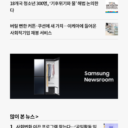
18개국 청소년 300명, ‘기후위기와 물’ 해법 논의한
다
버릴 뻔한 커튼·쿠션에 새 가치…이케아에 들어온
사회적기업 재봉 서비스
많이 본 뉴스 >
사회변화 이끈 프로그램 찾는다…‘공익활동 임