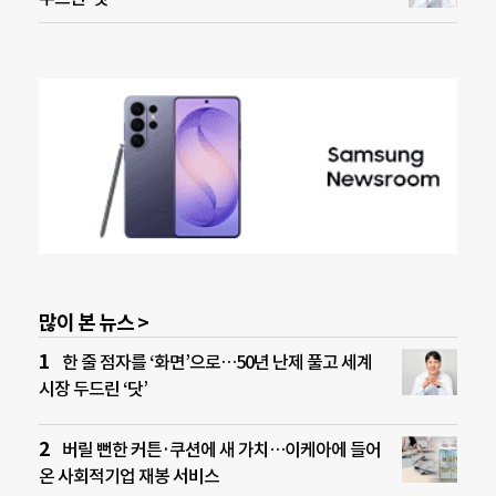
많이 본 뉴스 >
한 줄 점자를 ‘화면’으로…50년 난제 풀고 세계
시장 두드린 ‘닷’
버릴 뻔한 커튼·쿠션에 새 가치…이케아에 들어
온 사회적기업 재봉 서비스