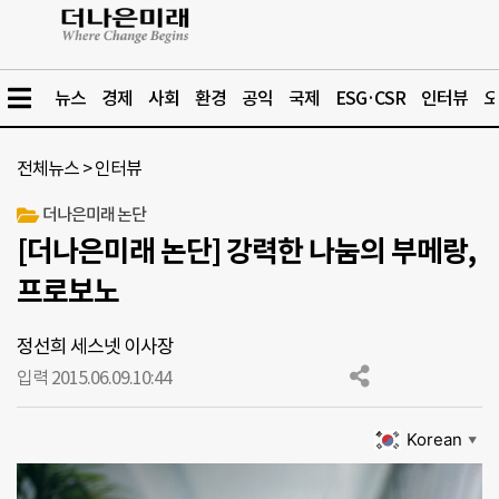
뉴스
경제
사회
환경
공익
국제
ESG·CSR
인터뷰
오
전체뉴스
>
인터뷰
더나은미래 논단
[더나은미래 논단] 강력한 나눔의 부메랑,
프로보노
정선희 세스넷 이사장
입력 2015.06.09.
10:44
Korean
▼