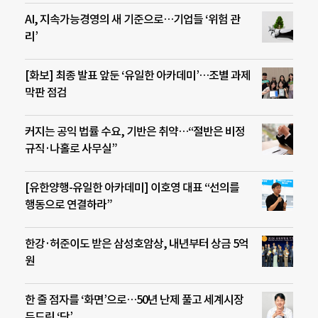
AI, 지속가능경영의 새 기준으로…기업들 ‘위험 관
리’
[화보] 최종 발표 앞둔 ‘유일한 아카데미’…조별 과제
막판 점검
커지는 공익 법률 수요, 기반은 취약…“절반은 비정
규직·나홀로 사무실”
[유한양행-유일한 아카데미] 이호영 대표 “선의를
행동으로 연결하라”
한강·허준이도 받은 삼성호암상, 내년부터 상금 5억
원
한 줄 점자를 ‘화면’으로…50년 난제 풀고 세계시장
두드린 ‘닷’