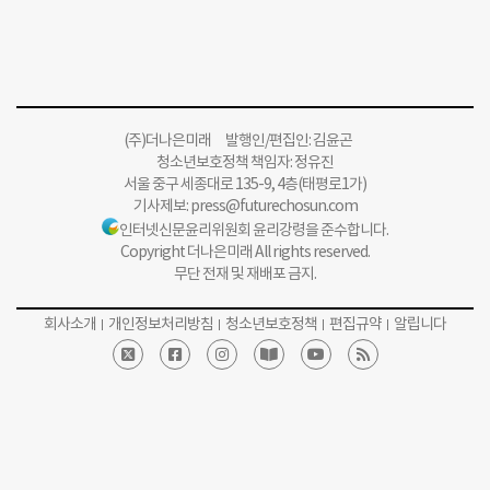
(주)더나은미래 발행인/편집인: 김윤곤
청소년보호정책 책임자: 정유진
서울 중구 세종대로 135-9, 4층(태평로1가)
기사제보:
press@futurechosun.com
인터넷신문윤리위원회 윤리강령을 준수합니다.
Copyright 더나은미래 All rights reserved.
무단 전재 및 재배포 금지.
회사소개
개인정보처리방침
청소년보호정책
편집규약
알립니다