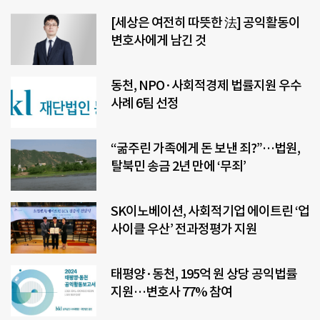
[세상은 여전히 따뜻한 法] 공익활동이
변호사에게 남긴 것
동천, NPO·사회적경제 법률지원 우수
사례 6팀 선정
“굶주린 가족에게 돈 보낸 죄?”…법원,
탈북민 송금 2년 만에 ‘무죄’
SK이노베이션, 사회적기업 에이트린 ‘업
사이클 우산’ 전과정평가 지원
태평양·동천, 195억 원 상당 공익법률
지원…변호사 77% 참여