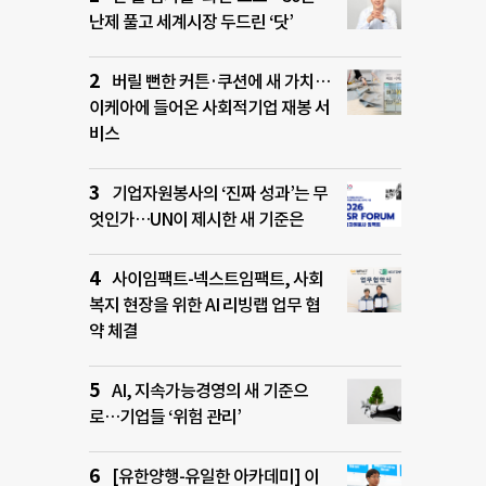
난제 풀고 세계시장 두드린 ‘닷’
버릴 뻔한 커튼·쿠션에 새 가치…
이케아에 들어온 사회적기업 재봉 서
비스
기업자원봉사의 ‘진짜 성과’는 무
엇인가…UN이 제시한 새 기준은
사이임팩트-넥스트임팩트, 사회
복지 현장을 위한 AI 리빙랩 업무 협
약 체결
AI, 지속가능경영의 새 기준으
로…기업들 ‘위험 관리’
[유한양행-유일한 아카데미] 이