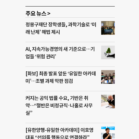
주요 뉴스 >
정몽구재단 장학생들, 과학기술로 ‘미
래 난제’ 해법 제시
AI, 지속가능경영의 새 기준으로…기
업들 ‘위험 관리’
[화보] 최종 발표 앞둔 ‘유일한 아카데
미’…조별 과제 막판 점검
커지는 공익 법률 수요, 기반은 취
약…“절반은 비정규직·나홀로 사무
실”
[유한양행-유일한 아카데미] 이호영
대표 “선의를 행동으로 연결하라”