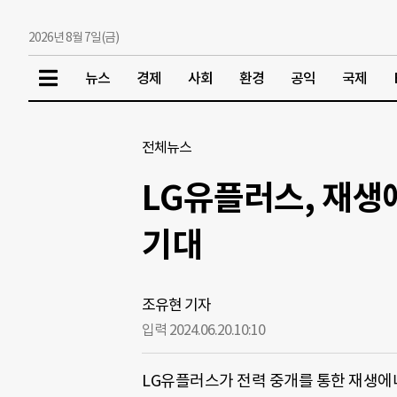
2026년 8월 7일(금)
뉴스
경제
사회
환경
공익
국제
전체뉴스
LG유플러스, 재생
기대
조유현 기자
입력 2024.06.20.
10:10
LG유플러스가 전력 중개를 통한 재생에