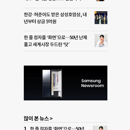
한강·허준이도 받은 삼성호암상, 내
년부터 상금 5억원
한 줄 점자를 ‘화면’으로…50년 난제
풀고 세계시장 두드린 ‘닷’
많이 본 뉴스 >
한 줄 점자를 ‘화면’으로…50년