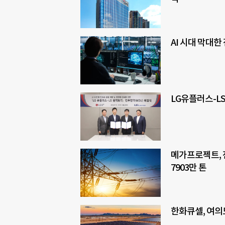
AI 시대 막대
LG유플러스-LS
메가프로젝트, 
7903만 톤
한화큐셀, 여의