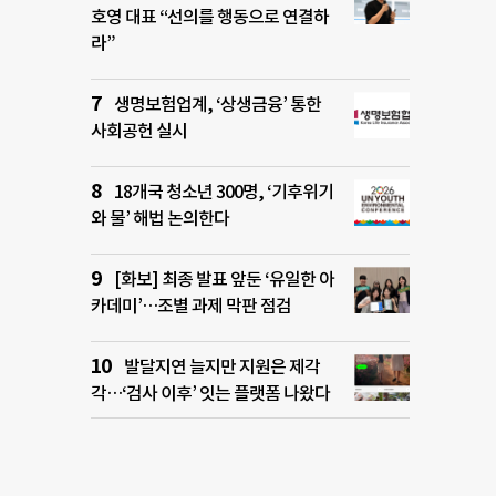
호영 대표 “선의를 행동으로 연결하
라”
생명보험업계, ‘상생금융’ 통한
사회공헌 실시
18개국 청소년 300명, ‘기후위기
와 물’ 해법 논의한다
[화보] 최종 발표 앞둔 ‘유일한 아
카데미’…조별 과제 막판 점검
발달지연 늘지만 지원은 제각
각…‘검사 이후’ 잇는 플랫폼 나왔다