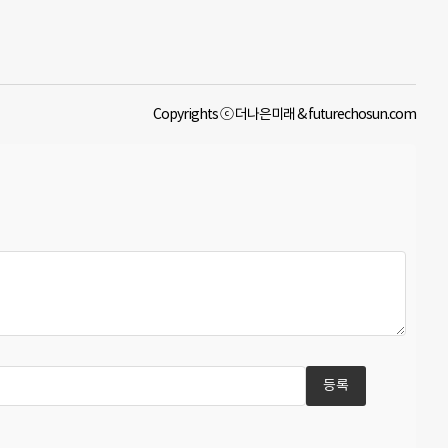
Copyrights ⓒ 더나은미래 & futurechosun.com