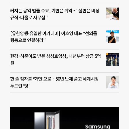
커지는 공익 법률 수요, 기반은 취약…“절반은 비정
규직·나홀로 사무실”
[유한양행-유일한 아카데미] 이호영 대표 “선의를
행동으로 연결하라”
한강·허준이도 받은 삼성호암상, 내년부터 상금 5억
원
한 줄 점자를 ‘화면’으로…50년 난제 풀고 세계시장
두드린 ‘닷’