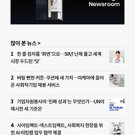
많이 본 뉴스 >
한 줄 점자를 ‘화면’으로…50년 난제 풀고 세계
시장 두드린 ‘닷’
버릴 뻔한 커튼·쿠션에 새 가치…이케아에 들어
온 사회적기업 재봉 서비스
기업자원봉사의 ‘진짜 성과’는 무엇인가…UN이
제시한 새 기준은
사이임팩트-넥스트임팩트, 사회복지 현장을 위
한 AI 리빙랩 업무 협약 체결