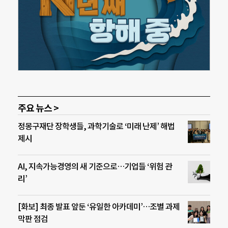
주요 뉴스 >
정몽구재단 장학생들, 과학기술로 ‘미래 난제’ 해법
제시
AI, 지속가능경영의 새 기준으로…기업들 ‘위험 관
리’
[화보] 최종 발표 앞둔 ‘유일한 아카데미’…조별 과제
막판 점검