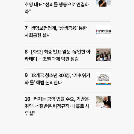
호영 대표 “선의를 행동으로 연결하
라”
생명보험업계, ‘상생금융’ 통한
사회공헌 실시
[화보] 최종 발표 앞둔 ‘유일한 아
카데미’…조별 과제 막판 점검
18개국 청소년 300명, ‘기후위기
와 물’ 해법 논의한다
커지는 공익 법률 수요, 기반은
취약…“절반은 비정규직·나홀로 사
무실”