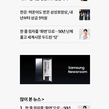
한강·허준이도 받은 삼성호암상, 내
년부터 상금 5억원
한 줄 점자를 ‘화면’으로…50년 난제
풀고 세계시장 두드린 ‘닷’
많이 본 뉴스 >
한 줄 점자를 ‘화면’으로…50년