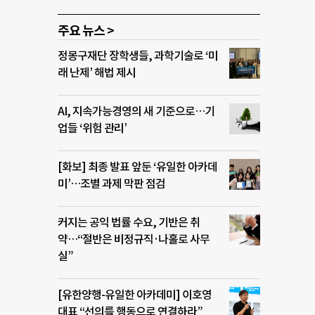
주요 뉴스 >
정몽구재단 장학생들, 과학기술로 ‘미
래 난제’ 해법 제시
AI, 지속가능경영의 새 기준으로…기
업들 ‘위험 관리’
[화보] 최종 발표 앞둔 ‘유일한 아카데
미’…조별 과제 막판 점검
커지는 공익 법률 수요, 기반은 취
약…“절반은 비정규직·나홀로 사무
실”
[유한양행-유일한 아카데미] 이호영
대표 “선의를 행동으로 연결하라”