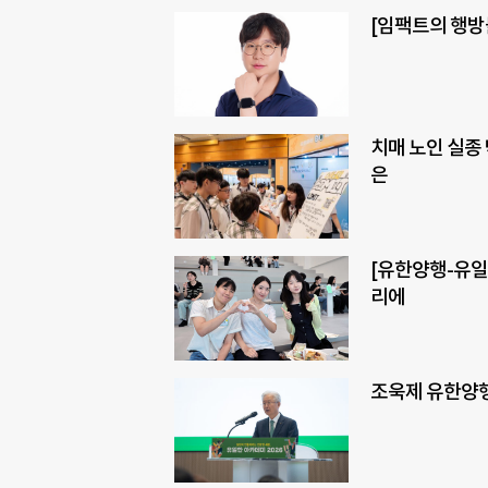
[임팩트의 행방
치매 노인 실종
은
[유한양행-유일
리에
조욱제 유한양행