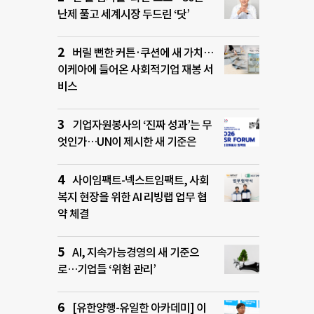
난제 풀고 세계시장 두드린 ‘닷’
버릴 뻔한 커튼·쿠션에 새 가치…
이케아에 들어온 사회적기업 재봉 서
비스
기업자원봉사의 ‘진짜 성과’는 무
엇인가…UN이 제시한 새 기준은
사이임팩트-넥스트임팩트, 사회
복지 현장을 위한 AI 리빙랩 업무 협
약 체결
AI, 지속가능경영의 새 기준으
로…기업들 ‘위험 관리’
[유한양행-유일한 아카데미] 이