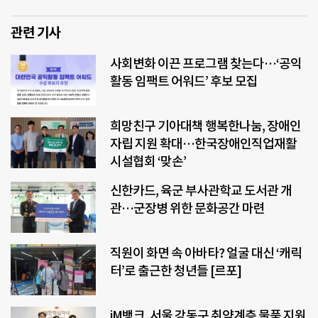
관련 기사
사회변화 이끈 프로그램 찾는다…‘공익
활동 임팩트 어워드’ 후보 모집
희망친구 기아대책 행복한나눔, 장애인
자립 지원 확대…한국장애인직업재활
시설협회 ‘맞손’
신한카드, 육군 부사관학교 도서관 개
관…군장병 위한 문화공간 마련
직원이 화면 속 아바타? 얼굴 대신 ‘캐릭
터’로 출근한 청년들 [르포]
iM뱅크, 서울 강동구 취약계층 물품 지원