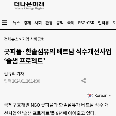
뉴스
경제
사회
환경
공익
국제
ESG·CSR
인터뷰
오
전체뉴스
>
기업 사회공헌
굿피플·한솔섬유의 베트남 식수개선사업
‘솔샘 프로젝트’
김규리 기자
입력 2024.01.26.
14:30
Korean
▼
국제구호개발 NGO 굿피플과 한솔섬유가 베트남 식수 개
선사업인 ‘솔샘 프로젝트’를 9년째 이어오고 있다.