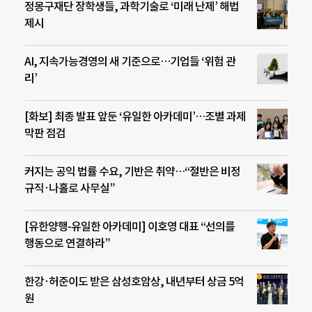
정몽구재단 장학생들, 과학기술로 ‘미래 난제’ 해법
제시
AI, 지속가능경영의 새 기준으로…기업들 ‘위험 관
리’
[화보] 최종 발표 앞둔 ‘유일한 아카데미’…조별 과제
막판 점검
커지는 공익 법률 수요, 기반은 취약…“절반은 비정
규직·나홀로 사무실”
[유한양행-유일한 아카데미] 이호영 대표 “선의를
행동으로 연결하라”
한강·허준이도 받은 삼성호암상, 내년부터 상금 5억
원