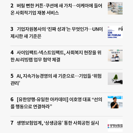
버릴 뻔한 커튼·쿠션에 새 가치…이케아에 들어
온 사회적기업 재봉 서비스
기업자원봉사의 ‘진짜 성과’는 무엇인가…UN이
제시한 새 기준은
사이임팩트-넥스트임팩트, 사회복지 현장을 위
한 AI 리빙랩 업무 협약 체결
AI, 지속가능경영의 새 기준으로…기업들 ‘위험
관리’
[유한양행-유일한 아카데미] 이호영 대표 “선의
를 행동으로 연결하라”
생명보험업계, ‘상생금융’ 통한 사회공헌 실시