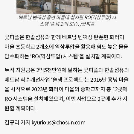
베트남 벤째성 흥녕 마을에 설치된 RO(역삼투압) 시
스템 ‘솔샘 1’의 모습. /굿피플
굿피플은 한솔섬유와 함께 베트남 벤째성 탄푼현 화러이
마을 초등학교 2개소에 역삼투압을 활용해 염도 높은 물을
담수화하는 ‘RO(역삼투압) 시스템’을 설치할 계획이다.
누적 지원금은 2억5천만원에 달하는 굿피플과 한솔섬유의
베트남 식수개선사업 ‘솔샘 프로젝트’는 2016년 흥녕 마을
을 시작으로 2023년 화러이 마을의 중학교까지 총 12곳에
RO 시스템을 설치해왔으며, 이번 사업으로 2곳에 추가 지
원할 계획이다.
김규리 기자 kyurious@chosun.com