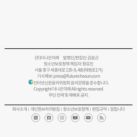
(주)더나은미래 발행인/편집인: 김윤곤
청소년보호정책 책임자: 정유진
서울 중구 세종대로 135-9, 4층(태평로1가)
기사제보:
press@futurechosun.com
인터넷신문윤리위원회 윤리강령을 준수합니다.
Copyright 더나은미래 All rights reserved.
무단 전재 및 재배포 금지.
회사소개
개인정보처리방침
청소년보호정책
편집규약
알립니다