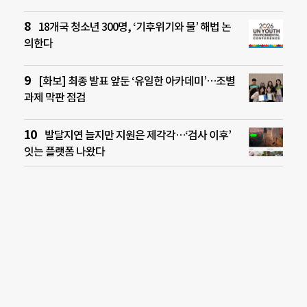
18개국 청소년 300명, ‘기후위기와 물’ 해법 논
의한다
[화보] 최종 발표 앞둔 ‘유일한 아카데미’…조별
과제 막판 점검
발달지연 늘지만 지원은 제각각…‘검사 이후’
잇는 플랫폼 나왔다