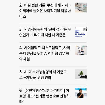
버릴 뻔한 커튼·쿠션에 새 가치…
이케아에 들어온 사회적기업 재봉 서
비스
기업자원봉사의 ‘진짜 성과’는 무
엇인가…UN이 제시한 새 기준은
사이임팩트-넥스트임팩트, 사회
복지 현장을 위한 AI 리빙랩 업무 협
약 체결
AI, 지속가능경영의 새 기준으
로…기업들 ‘위험 관리’
[유한양행-유일한 아카데미] 이
호영 대표 “선의를 행동으로 연결하
라”