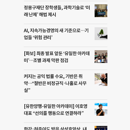
정몽구재단 장학생들, 과학기술로 ‘미
래 난제’ 해법 제시
AI, 지속가능경영의 새 기준으로…기
업들 ‘위험 관리’
[화보] 최종 발표 앞둔 ‘유일한 아카데
미’…조별 과제 막판 점검
커지는 공익 법률 수요, 기반은 취
약…“절반은 비정규직·나홀로 사무
실”
[유한양행-유일한 아카데미] 이호영
대표 “선의를 행동으로 연결하라”
한강·허준이도 받은 삼성호암상, 내