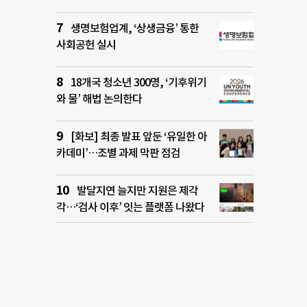
생명보험업계, ‘상생금융’ 통한
사회공헌 실시
18개국 청소년 300명, ‘기후위기
와 물’ 해법 논의한다
[화보] 최종 발표 앞둔 ‘유일한 아
카데미’…조별 과제 막판 점검
발달지연 늘지만 지원은 제각
각…‘검사 이후’ 잇는 플랫폼 나왔다