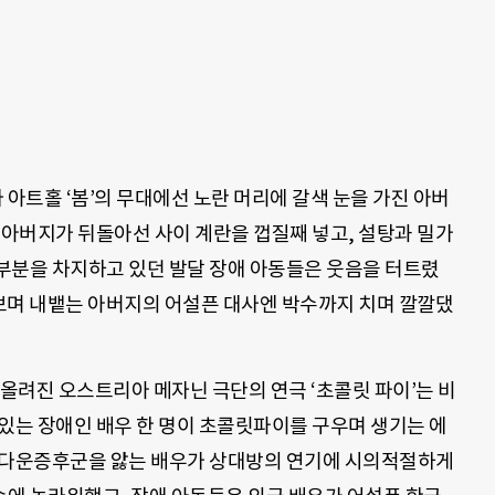
 아트홀 ‘봄’의 무대에선 노란 머리에 갈색 눈을 가진 아버
 아버지가 뒤돌아선 사이 계란을 껍질째 넣고, 설탕과 밀가
부분을 차지하고 있던 발달 장애 아동들은 웃음을 터트렸
 보며 내뱉는 아버지의 어설픈 대사엔 박수까지 치며 깔깔댔
올려진 오스트리아 메자닌 극단의 연극 ‘초콜릿 파이’는 비
있는 장애인 배우 한 명이 초콜릿파이를 구우며 생기는 에
 다운증후군을 앓는 배우가 상대방의 연기에 시의적절하게