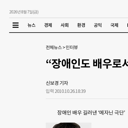
2026년 8월 7일(금)
뉴스
경제
사회
환경
공익
국제
전체뉴스
>
인터뷰
“장애인도 배우로
신보경 기자
입력 2010.10.26.
18:39
장애인 배우 길러낸 ‘메자닌 극단’