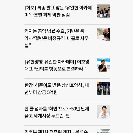
[화보] 최종 발표 앞둔 ‘유일한 아카데
미’…조별 과제 막판 점검
커지는 공익 법률 수요, 기반은 취
약…“절반은 비정규직·나홀로 사무
실”
[유한양행-유일한 아카데미] 이호영
대표 “선의를 행동으로 연결하라”
한강·허준이도 받은 삼성호암상, 내
년부터 상금 5억원
한 줄 점자를 ‘화면’으로…50년 난제
풀고 세계시장 두드린 ‘닷’
기후부 제1차 검증위 개최…복류수