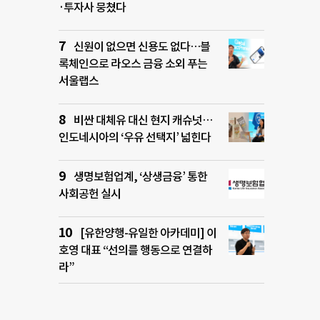
·투자사 뭉쳤다
신원이 없으면 신용도 없다…블
록체인으로 라오스 금융 소외 푸는
서울랩스
비싼 대체유 대신 현지 캐슈넛…
인도네시아의 ‘우유 선택지’ 넓힌다
생명보험업계, ‘상생금융’ 통한
사회공헌 실시
[유한양행-유일한 아카데미] 이
호영 대표 “선의를 행동으로 연결하
라”