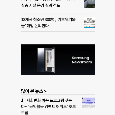
실증 시설 운영 결과 검토
18개국 청소년 300명, ‘기후위기와
물’ 해법 논의한다
많이 본 뉴스 >
사회변화 이끈 프로그램 찾는
다…‘공익활동 임팩트 어워드’ 후보
모집