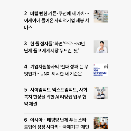
버릴 뻔한 커튼·쿠션에 새 가치…
이케아에 들어온 사회적기업 재봉 서
비스
한 줄 점자를 ‘화면’으로…50년
난제 풀고 세계시장 두드린 ‘닷’
기업자원봉사의 ‘진짜 성과’는 무
엇인가…UN이 제시한 새 기준은
사이임팩트-넥스트임팩트, 사회
복지 현장을 위한 AI 리빙랩 업무 협
약 체결
아시아ㆍ태평양 난제 푸는 스타
트업에 성장 사다리…국제기구·재단