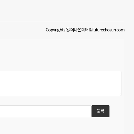
Copyrights ⓒ 더나은미래 & futurechosun.com