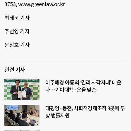
3753, www.greenlaw.or.kr
최태욱 기자
주선영 기자
문상호 기자
관련 기사
이주배경 아동의 ‘권리 사각지대’ 메운
다…기아대책·온율 맞손
태평양·동천, 사회적경제조직 3곳에 무
상 법률지원