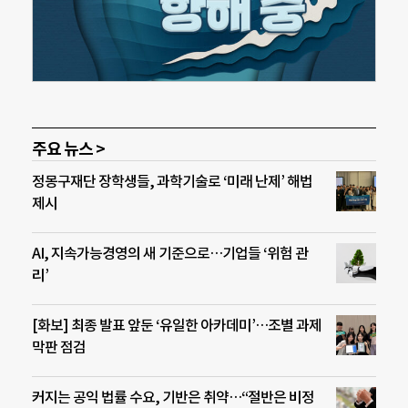
주요 뉴스 >
정몽구재단 장학생들, 과학기술로 ‘미래 난제’ 해법
제시
AI, 지속가능경영의 새 기준으로…기업들 ‘위험 관
리’
[화보] 최종 발표 앞둔 ‘유일한 아카데미’…조별 과제
막판 점검
커지는 공익 법률 수요, 기반은 취약…“절반은 비정