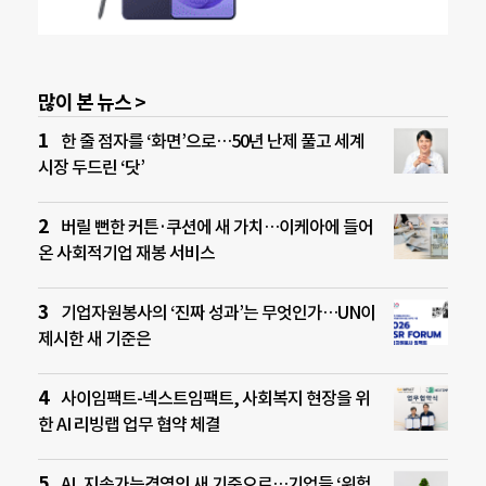
많이 본 뉴스 >
한 줄 점자를 ‘화면’으로…50년 난제 풀고 세계
시장 두드린 ‘닷’
버릴 뻔한 커튼·쿠션에 새 가치…이케아에 들어
온 사회적기업 재봉 서비스
기업자원봉사의 ‘진짜 성과’는 무엇인가…UN이
제시한 새 기준은
사이임팩트-넥스트임팩트, 사회복지 현장을 위
한 AI 리빙랩 업무 협약 체결
AI, 지속가능경영의 새 기준으로…기업들 ‘위험