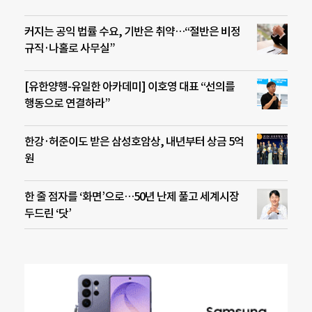
커지는 공익 법률 수요, 기반은 취약…“절반은 비정
규직·나홀로 사무실”
[유한양행-유일한 아카데미] 이호영 대표 “선의를
행동으로 연결하라”
한강·허준이도 받은 삼성호암상, 내년부터 상금 5억
원
한 줄 점자를 ‘화면’으로…50년 난제 풀고 세계시장
두드린 ‘닷’