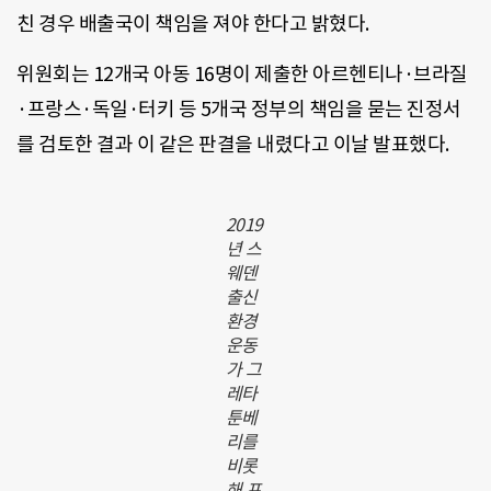
친 경우 배출국이 책임을 져야 한다고 밝혔다.
위원회는 12개국 아동 16명이 제출한 아르헨티나·브라질
·프랑스·독일·터키 등 5개국 정부의 책임을 묻는 진정서
를 검토한 결과 이 같은 판결을 내렸다고 이날 발표했다.
2019
년 스
웨덴
출신
환경
운동
가 그
레타
툰베
리를
비롯
해 프