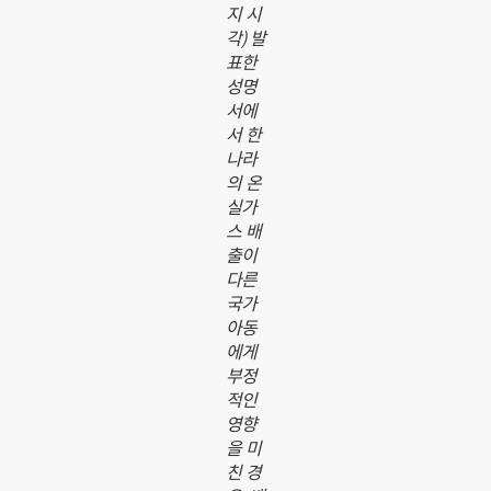
지 시
각) 발
표한
성명
서에
서 한
나라
의 온
실가
스 배
출이
다른
국가
아동
에게
부정
적인
영향
을 미
친 경