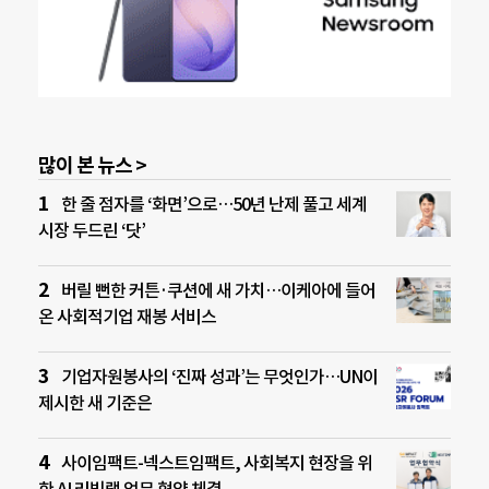
많이 본 뉴스 >
한 줄 점자를 ‘화면’으로…50년 난제 풀고 세계
시장 두드린 ‘닷’
버릴 뻔한 커튼·쿠션에 새 가치…이케아에 들어
온 사회적기업 재봉 서비스
기업자원봉사의 ‘진짜 성과’는 무엇인가…UN이
제시한 새 기준은
사이임팩트-넥스트임팩트, 사회복지 현장을 위
한 AI 리빙랩 업무 협약 체결