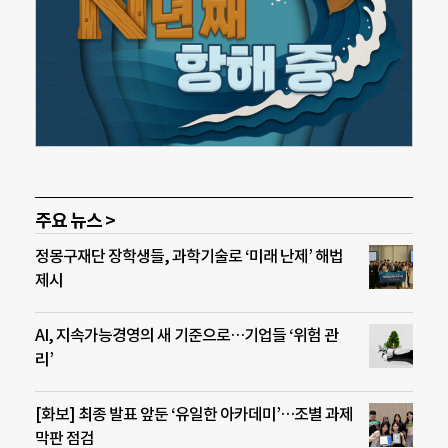
주요 뉴스 >
정몽구재단 장학생들, 과학기술로 ‘미래 난제’ 해법
제시
AI, 지속가능경영의 새 기준으로…기업들 ‘위험 관
리’
[화보] 최종 발표 앞둔 ‘유일한 아카데미’…조별 과제
막판 점검