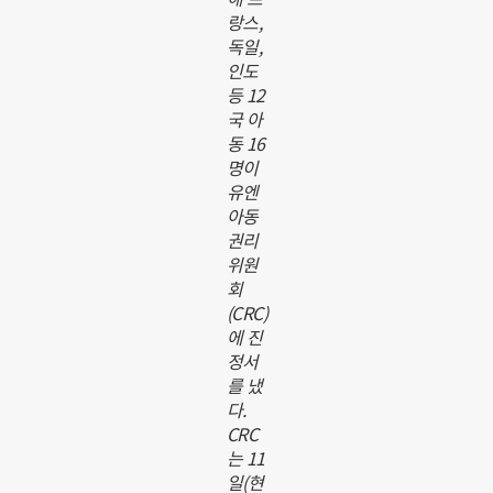
랑스,
독일,
인도
등 12
국 아
동 16
명이
유엔
아동
권리
위원
회
(CRC)
에 진
정서
를 냈
다.
CRC
는 11
일(현