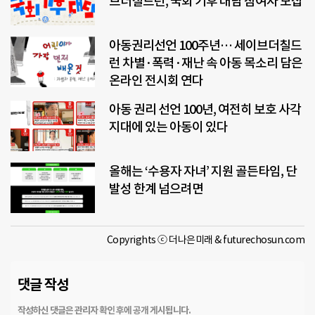
브더칠드런, 국회 기후 대담 참여자 모집
아동권리선언 100주년… 세이브더칠드
런 차별·폭력·재난 속 아동 목소리 담은
온라인 전시회 연다
아동 권리 선언 100년, 여전히 보호 사각
지대에 있는 아동이 있다
올해는 ‘수용자 자녀’ 지원 골든타임, 단
발성 한계 넘으려면
Copyrights ⓒ 더나은미래 & futurechosun.com
댓글 작성