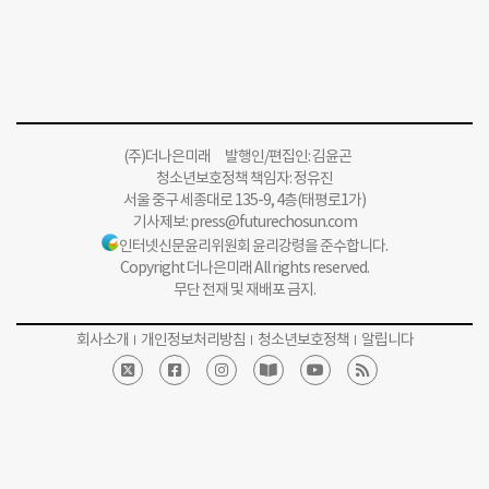
(주)더나은미래 발행인/편집인: 김윤곤
청소년보호정책 책임자: 정유진
서울 중구 세종대로 135-9, 4층(태평로1가)
기사제보:
press@futurechosun.com
인터넷신문윤리위원회 윤리강령을 준수합니다.
Copyright 더나은미래 All rights reserved.
무단 전재 및 재배포 금지.
회사소개
개인정보처리방침
청소년보호정책
알립니다