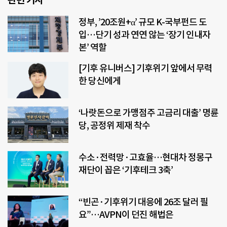
정부, ’20조원+α’ 규모 K-국부펀드 도
입…단기 성과 연연 않는 ‘장기 인내자
본’ 역할
[기후 유니버스] 기후위기 앞에서 무력
한 당신에게
‘나랏돈으로 가맹점주 고금리 대출’ 명륜
당, 공정위 제재 착수
수소·전력망·고효율…현대차 정몽구
재단이 꼽은 ‘기후테크 3축’
“빈곤·기후위기 대응에 26조 달러 필
요”…AVPN이 던진 해법은