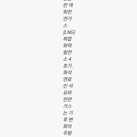
한 액
화천
연가
스
(LNG)
복합
화력
발전
소 4
호기.
화석
연료
인 석
유와
천연
가스
는 기
후 변
화의
주범