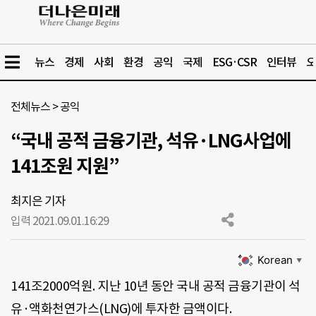
뉴스
경제
사회
환경
공익
국제
ESG·CSR
인터뷰
오
전체뉴스
>
공익
“국내 공적 금융기관, 석유·LNG사업에
141조원 지원”
최지은 기자
입력 2021.09.01.
16:29
Korean
▼
141조2000억원. 지난 10년 동안 국내 공적 금융기관이 석
유·액화천연가스(LNG)에 투자한 금액이다.