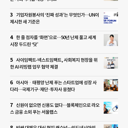
기업자원봉사의 ‘진짜 성과’는 무엇인가…UN이
제시한 새 기준은
한 줄 점자를 ‘화면’으로…50년 난제 풀고 세계
시장 두드린 ‘닷’
사이임팩트-넥스트임팩트, 사회복지 현장을 위
한 AI 리빙랩 업무 협약 체결
아시아ㆍ태평양 난제 푸는 스타트업에 성장 사
다리…국제기구·재단·투자사 뭉쳤다
신원이 없으면 신용도 없다…블록체인으로 라오
스 금융 소외 푸는 서울랩스
비싼 대체유 대신 현지 캐슈넛…인도네시아의