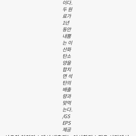
이다.
두 원
료가
1년
동안
내뿜
는 이
산화
탄소
양을
합치
면 석
탄의
배출
량과
맞먹
는다.
/GS
EPS
제공