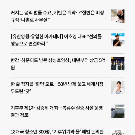
커지는 공익 법률 수요, 기반은 취약…“절반은 비정
규직·나홀로 사무실”
[유한양행-유일한 아카데미] 이호영 대표 “선의를
행동으로 연결하라”
한강·허준이도 받은 삼성호암상, 내년부터 상금 5억
원
한 줄 점자를 ‘화면’으로…50년 난제 풀고 세계시장
두드린 ‘닷’
기후부 제1차 검증위 개최…복류수 실증 시설 운영
결과 검토
18개국 청소년 300명, ‘기후위기와 물’ 해법 논의한