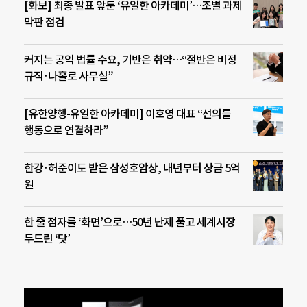
[화보] 최종 발표 앞둔 ‘유일한 아카데미’…조별 과제
막판 점검
커지는 공익 법률 수요, 기반은 취약…“절반은 비정
규직·나홀로 사무실”
[유한양행-유일한 아카데미] 이호영 대표 “선의를
행동으로 연결하라”
한강·허준이도 받은 삼성호암상, 내년부터 상금 5억
원
한 줄 점자를 ‘화면’으로…50년 난제 풀고 세계시장
두드린 ‘닷’