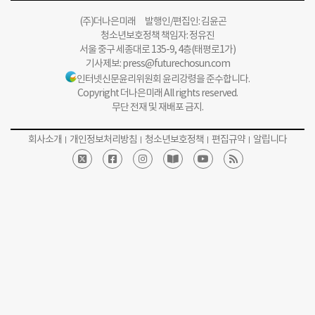
(주)더나은미래 발행인/편집인: 김윤곤
청소년보호정책 책임자: 정유진
서울 중구 세종대로 135-9, 4층(태평로1가)
기사제보:
press@futurechosun.com
인터넷신문윤리위원회 윤리강령을 준수합니다.
Copyright 더나은미래 All rights reserved.
무단 전재 및 재배포 금지.
회사소개
개인정보처리방침
청소년보호정책
편집규약
알립니다