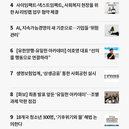
사이임팩트-넥스트임팩트, 사회복지 현장을 위
한 AI 리빙랩 업무 협약 체결
AI, 지속가능경영의 새 기준으로…기업들 ‘위험
관리’
[유한양행-유일한 아카데미] 이호영 대표 “선의
를 행동으로 연결하라”
생명보험업계, ‘상생금융’ 통한 사회공헌 실시
[화보] 최종 발표 앞둔 ‘유일한 아카데미’…조별
과제 막판 점검
18개국 청소년 300명, ‘기후위기와 물’ 해법 논
의한다