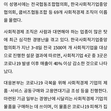
이 성명서에는 전국협동조합협의회
,
한국사회적기업중앙
협의회
,
쿱비즈협동조합 등
69
개 사회적경제 조직이 이름
을 올렸다
.
사회적경제 조직은 사람과 대면해야 하는 업종이 많은 탓
에 최근 심각한 경영난을 겪고 있다
.
한국사회적기업중앙
협의회가 지난
3~8
일 전국
1500
여 개 사회적기업을 대상
으로 진행한 설문 결과에 따르면
,
사회적기업
4
곳 중
3
곳은
코로나
19
발생 이후 매출이
40%
이상 감소한 것으로 나타
났다
.
대응본부는 코로나
19
극복을 위해 사회적경제 기업의 제
품·서비스 공동구매와 고용연대기금 조성 등을 진행한다
.
마련된 기금 일부는 경영난에 시달리는 사회적경제 기업의
물품을 구매하는 데 쓰이며
,
이 물품은 코로나
19
피해가 집