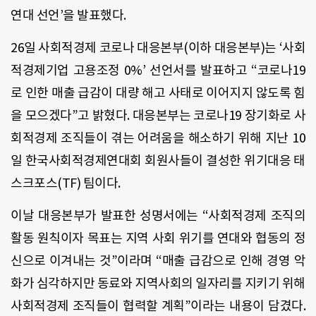
연대 선언
’
을 발표했다
.
26
일 사회적경제 코로나 대응본부
(
이하 대응본부
)
는
‘
사회
적경제기업 고용조정
0%’
선언서를 발표하고 “코로나
19
로 인한 매출 급감이 대량 해고 사태로 이어지지 않도록 힘
을 모으겠다
”
고 밝혔다
.
대응본부는 코로나
19
장기화로 사
회적경제 조직들이 겪는 어려움을 해소하기 위해 지난
10
일 한국사회적경제연대회 회원사들이 결성한 위기대응 태
스크포스
(TF)
팀이다
.
이날 대응본부가 발표한 성명서에는 “사회적경제 조직의
활동 원칙이자 목표는 지역 사회 위기를 연대와 협동의 정
신으로 이겨내는 것
”
이라며 “매출 급감으로 인해 경영 악
화가 심각하지만 동료와 지역사회의 일자리를 지키기 위해
사회적경제 조직들이 협력할 계획
”
이라는 내용이 담겼다
.