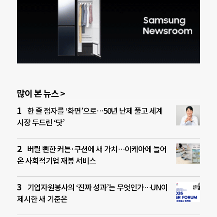
많이 본 뉴스 >
한 줄 점자를 ‘화면’으로…50년 난제 풀고 세계
시장 두드린 ‘닷’
버릴 뻔한 커튼·쿠션에 새 가치…이케아에 들어
온 사회적기업 재봉 서비스
기업자원봉사의 ‘진짜 성과’는 무엇인가…UN이
제시한 새 기준은