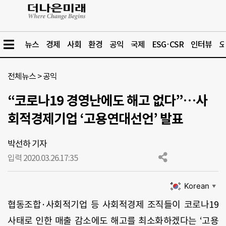
뉴스
경제
사회
환경
공익
국제
ESG·CSR
인터뷰
오
전체뉴스
>
공익
“코로나19 경영난에도 해고 없다”…사
회적경제기업 ‘고용연대선언’ 발표
박선하 기자
입력 2020.03.26.
17:35
Korean
▼
협동조합·사회적기업 등 사회적경제 조직들이 코로나
19
사태로 인한 매출 감소에도 해고를 최소화하겠다는
‘
고용