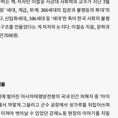
구하는 책
.
저자인 이철승 서강대 사회학과 교수가 지난
3
월
논문
‘
세대
,
계급
,
위계
: 386
세대의 집권과 불평등의 확대
’
의
다
.
산업화세대
, 386
세대 등
‘
세대
’
란 축이 한국 사회의 불평
 구조를 만들었다는 게 저자의 논지다
. 이철승 지음,
문학과
만
7000
원.
이들
이에 벌어진 아시아태평양전쟁의 국내 민간 피해자 중
‘
아이
에서 까맣게 그을리고 군수 공장에서 쇳가루를 뒤집어쓰며
 미쳐야 벗어날 수 있었던 강제노동 현장의 이야기를 치밀