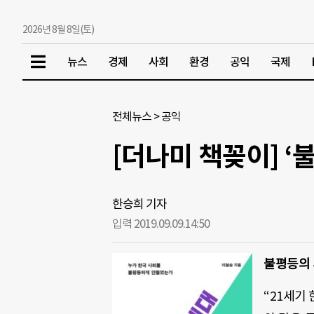
2026년 8월 8일(토)
뉴스
경제
사회
환경
공익
국제
전체뉴스
>
공익
[더나미 책꽂이] ‘
한승희 기자
입력 2019.09.09.
14:50
불평등의
“21
세기 