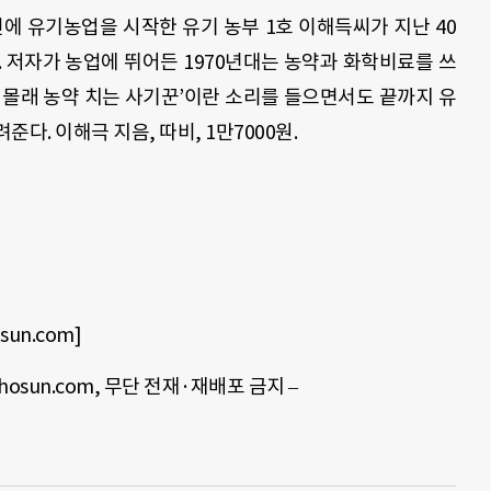
전에 유기농업을 시작한 유기 농부
1
호 이해득씨가 지난
40
. 저자가
농업에 뛰어든
1970
년대는 농약과 화학비료를 쓰
 몰래 농약 치는 사기꾼
’
이란 소리를 들으면서도 끝까지 유
려준다. 이해극 지음
,
따비
, 1
만
7000
원.
un.com]
hosun
.
com
, 무단 전재·재배포 금지 –