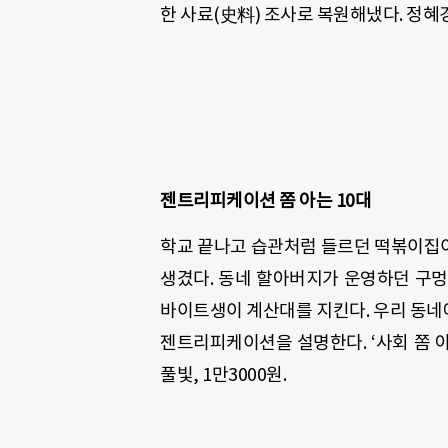
한 사료
(
史料
)
조사로 복원해냈다
.
정혜
젠트리피케이션 쫌 아는
10
대
학교 끝나고 습관처럼 들르던 떡볶이집
생겼다
.
동네 할아버지가 운영하던 구
바이트생이 계산대를 지킨다
.
우리 동네
젠트리피케이션을 설명한다
. ‘
사회 쫌 
풀빛
, 1
만
3000
원.