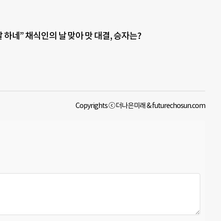
잘 하네” 채식인의 날 맞아 맛 대결, 승자는?
Copyrights ⓒ 더나은미래 & futurechosun.com