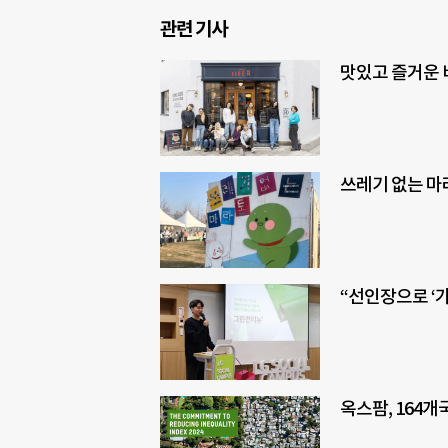
관련 기사
맛있고 즐거운 
쓰레기 없는 마
“선인장으로 ‘가
옥스팜, 164