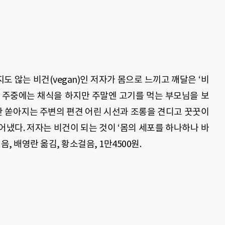
지도 않는 비건
(vegan)
인 저자가 몸으로 느끼고 깨달은
‘
비
.
주중에는 채식을 하지만 주말엔 고기를 먹는 부모님을 보
 쏟아지는 주변의 편견 어린 시선과 조롱을 견디고 꿋꿋이
풀어냈다
.
저자는 비건이 되는 것이
‘
몸의 세포를 하나하나 바
지음
,
배영란 옮김
,
황소걸음
, 1
만
4500
원.