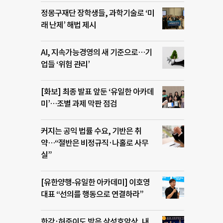
정몽구재단 장학생들, 과학기술로 ‘미
래 난제’ 해법 제시
AI, 지속가능경영의 새 기준으로…기
업들 ‘위험 관리’
[화보] 최종 발표 앞둔 ‘유일한 아카데
미’…조별 과제 막판 점검
커지는 공익 법률 수요, 기반은 취
약…“절반은 비정규직·나홀로 사무
실”
[유한양행-유일한 아카데미] 이호영
대표 “선의를 행동으로 연결하라”
한강·허준이도 받은 삼성호암상, 내