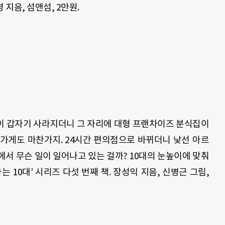
경 지음
,
섬앤섬
, 2
만원.
이 갑자기 사라지더니 그 자리에 대형 프랜차이즈 분식집이
멍가게도 마찬가지
. 24
시간 편의점으로 바뀌더니 낯선 아르
에서 무슨 일이 일어나고 있는 걸까
? 10
대의 눈높이에 맞춰
아는
10
대
’
시리즈 다섯 번째 책
.
장성익 지음
,
신병근 그림
,