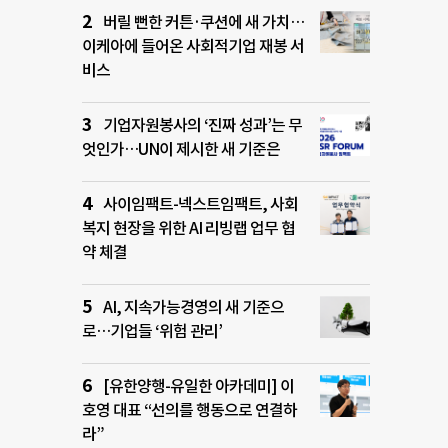
버릴 뻔한 커튼·쿠션에 새 가치…
이케아에 들어온 사회적기업 재봉 서
비스
기업자원봉사의 ‘진짜 성과’는 무
엇인가…UN이 제시한 새 기준은
사이임팩트-넥스트임팩트, 사회
복지 현장을 위한 AI 리빙랩 업무 협
약 체결
AI, 지속가능경영의 새 기준으
로…기업들 ‘위험 관리’
[유한양행-유일한 아카데미] 이
호영 대표 “선의를 행동으로 연결하
라”