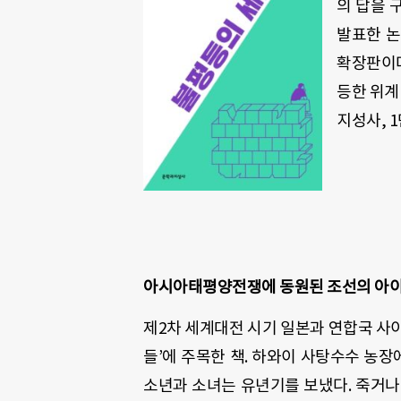
의 답을 
발표한 
확장판이
등한 위계
지성사
, 1
아시아태평양전쟁에 동원된 조선의 아
제
2
차 세계대전 시기 일본과 연합국 사
들
’
에 주목한 책
.
하와이 사탕수수 농장
소년과 소녀는 유년기를 보냈다
.
죽거나