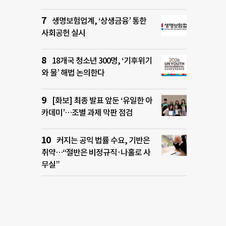
생명보험업계, ‘상생금융’ 통한
사회공헌 실시
18개국 청소년 300명, ‘기후위기
와 물’ 해법 논의한다
[화보] 최종 발표 앞둔 ‘유일한 아
카데미’…조별 과제 막판 점검
커지는 공익 법률 수요, 기반은
취약…“절반은 비정규직·나홀로 사
무실”