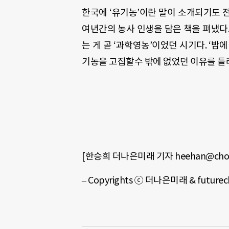
한국에
‘
유기농
’
이란 말이 소개되기도 
여년간의 농사 인생을 담은 책을 펴냈다
는 게 곧
‘
과학영농
’
이었던 시기다
. ‘
밤에
기농을 고집할수 밖에 없었던 이유를 들
[한승희 더나은미래 기자 heehan@chos
–
Copyrights
ⓒ 더나은미래 & future
c