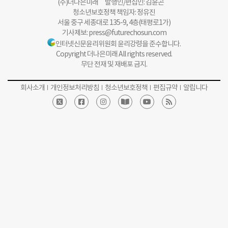
(주)더나은미래 발행인/편집인: 김윤곤
청소년보호정책 책임자: 정유진
서울 중구 세종대로 135-9, 4층(태평로1가)
기사제보:
press@futurechosun.com
인터넷신문윤리위원회 윤리강령을 준수합니다.
Copyright 더나은미래 All rights reserved.
무단 전재 및 재배포 금지.
회사소개
개인정보처리방침
청소년보호정책
편집규약
알립니다