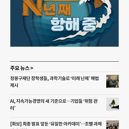
주요 뉴스 >
정몽구재단 장학생들, 과학기술로 ‘미래 난제’ 해법
제시
AI, 지속가능경영의 새 기준으로…기업들 ‘위험 관
리’
[화보] 최종 발표 앞둔 ‘유일한 아카데미’…조별 과제