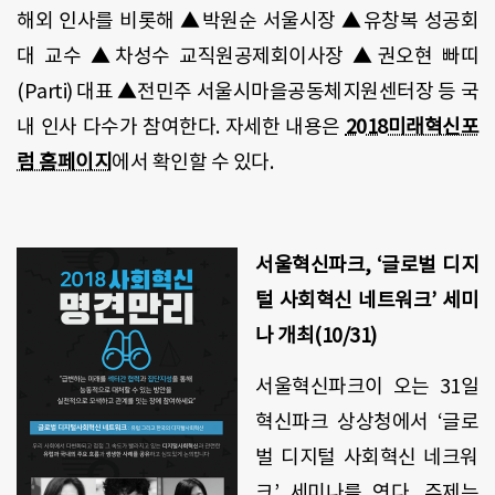
해외 인사를 비롯해 ▲박원순 서울시장 ▲유창복 성공회
대 교수 ▲차성수 교직원공제회이사장 ▲권오현 빠띠
(Parti) 대표 ▲전민주 서울시마을공동체지원센터장 등 국
내 인사 다수가 참여한다. 자세한 내용은
2018미래혁신포
럼 홈페이지
에서 확인할 수 있다.
서울혁신파크, ‘글로벌 디지
털 사회혁신 네트워크’ 세미
나 개최(10/31)
서울혁신파크이 오는 31일
혁신파크 상상청에서 ‘글로
벌 디지털 사회혁신 네크워
크’ 세미나를 연다. 주제는