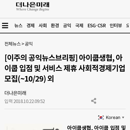
뉴스
경제
사회
환경
공익
국제
ESG·CSR
인터뷰
오
전체뉴스
>
공익
[이주의 공익뉴스브리핑] 아이쿱생협, 아
이쿱 입점 및 서비스 제휴 사회적경제기업
모집(~10/29) 외
더나은미래
입력 2018.10.22.
09:52
Korean
▼
아이쿱생협, 아이쿱 입점 및