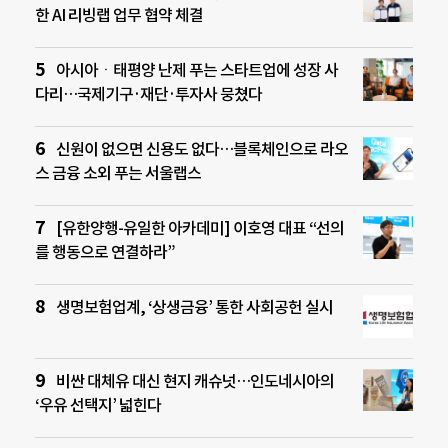
한 AI 리빙랩 업무 협약 체결
아시아ㆍ태평양 난제 푸는 스타트업에 성장 사
다리…국제기구·재단·투자사 뭉쳤다
신원이 없으면 신용도 없다…블록체인으로 라오
스 금융 소외 푸는 서울랩스
[유한양행-유일한 아카데미] 이호영 대표 “선의
를 행동으로 연결하라”
생명보험업계, ‘상생금융’ 통한 사회공헌 실시
비싼 대체유 대신 현지 캐슈넛…인도네시아의
‘우유 선택지’ 넓힌다