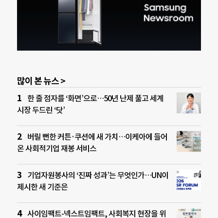
많이 본 뉴스 >
한 줄 점자를 ‘화면’으로…50년 난제 풀고 세계
시장 두드린 ‘닷’
버릴 뻔한 커튼·쿠션에 새 가치…이케아에 들어
온 사회적기업 재봉 서비스
기업자원봉사의 ‘진짜 성과’는 무엇인가…UN이
제시한 새 기준은
사이임팩트-넥스트임팩트, 사회복지 현장을 위