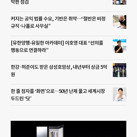
막판 점검
커지는 공익 법률 수요, 기반은 취약…“절반은 비정
규직·나홀로 사무실”
[유한양행-유일한 아카데미] 이호영 대표 “선의를
행동으로 연결하라”
한강·허준이도 받은 삼성호암상, 내년부터 상금 5억
원
한 줄 점자를 ‘화면’으로…50년 난제 풀고 세계시장
두드린 ‘닷’