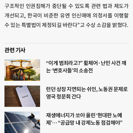
구조적인 인권침해가 중단될 수 있도록 관련 법과 제도가
개선되고
,
한국이 비준한 유엔 인신매매 의정서를 이행할
수 있는 특별법이 제정되길 바란다
”
고 수상 소감을 밝혔다
.
관련 기사
“이게 범죄라고?” 휠체어·난민 사건 깨
는 ‘변호사들’의 소송전
런던 상장 지연되는 쉬인, 노동권 문제로
영국 청문회 간다
재생에너지가 쏘아 올린 ‘현대판 노예
제’… “공급망 내 강제노동 점검해야”