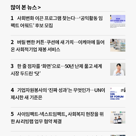
많이 본 뉴스 >
사회변화 이끈 프로그램 찾는다…‘공익활동 임
팩트 어워드’ 후보 모집
버릴 뻔한 커튼·쿠션에 새 가치…이케아에 들어
온 사회적기업 재봉 서비스
한 줄 점자를 ‘화면’으로…50년 난제 풀고 세계
시장 두드린 ‘닷’
기업자원봉사의 ‘진짜 성과’는 무엇인가…UN이
제시한 새 기준은
사이임팩트-넥스트임팩트, 사회복지 현장을 위
한 AI 리빙랩 업무 협약 체결