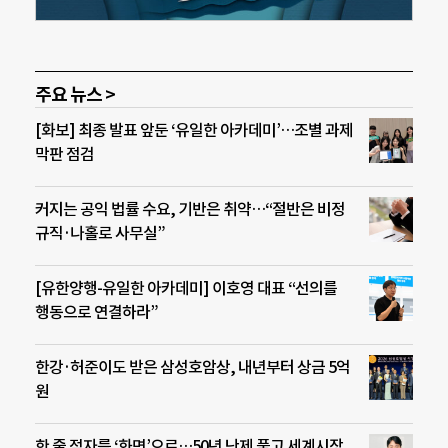
주요 뉴스 >
[화보] 최종 발표 앞둔 ‘유일한 아카데미’…조별 과제
막판 점검
커지는 공익 법률 수요, 기반은 취약…“절반은 비정
규직·나홀로 사무실”
[유한양행-유일한 아카데미] 이호영 대표 “선의를
행동으로 연결하라”
한강·허준이도 받은 삼성호암상, 내년부터 상금 5억
원
한 줄 점자를 ‘화면’으로…50년 난제 풀고 세계시장