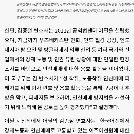
공익법센터 ‘어필’의 김종철 변호사가 미 국무부 청사에서 열린 ‘인신매매 방지 영웅’ 시상식에서
폼페이오 미 국무장관(왼쪽)과 이방카 트럼프 백악관 고문(오른쪽)으로부터 상을 수여받고 있다.
필 홈페이지, 미 국무부 영상 캡쳐
한편, 김종철 변호사는
2011
년 공익법센터 어필을 설립했
으며
,
지금까지 우즈베키스탄 면화
,
인도 철강 공장
,
인도
네시아 팜 오일 및 방글라데시 의류 산업 등 여러 국가와 산
업에서의 강제 노동 및 인권 유린 상황에 대한 면밀한 현장
조사를 바탕으로 인신매매에 대한 옹호 활동을 이어왔다.
미 국부무는 김 변호사가 “성 착취
,
노동착취 인신매매 피
해자를 위해 형사 변호 및 옹호 활동 등을 통해 구금이나 추
방을 막고
,
피해자를 보호하며
,
인신매매 방지법을 개선하
기 위해 노력해 온 공로를 높이 평가했다
”
고 설명했다
.
이날 시상식에서 어필의 김종철 변호사는
“
한국어선에서
강제노동과 인신매매로 고통받고 있는 이주어선원에 대한