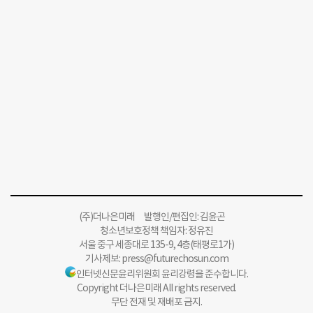
(주)더나은미래 발행인/편집인: 김윤곤
청소년보호정책 책임자: 정유진
서울 중구 세종대로 135-9, 4층(태평로1가)
기사제보:
press@futurechosun.com
인터넷신문윤리위원회 윤리강령을 준수합니다.
Copyright 더나은미래 All rights reserved.
무단 전재 및 재배포 금지.