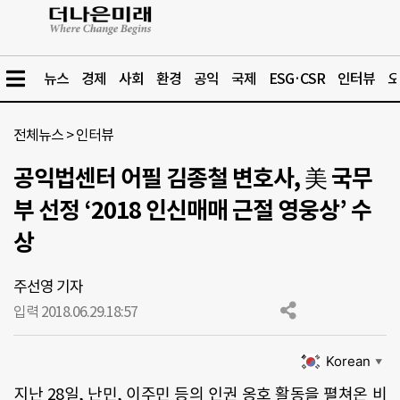
뉴스
경제
사회
환경
공익
국제
ESG·CSR
인터뷰
오
전체뉴스
>
인터뷰
공익법센터 어필 김종철 변호사, 美 국무
부 선정 ‘2018 인신매매 근절 영웅상’ 수
상
주선영 기자
입력 2018.06.29.
18:57
Korean
▼
지난 28일, 난민
,
이주민 등의 인권 옹호 활동을 펼쳐온 비