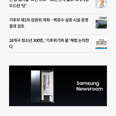
두드린 ‘닷’
기후부 제1차 검증위 개최…복류수 실증 시설 운영
결과 검토
18개국 청소년 300명, ‘기후위기와 물’ 해법 논의한
다