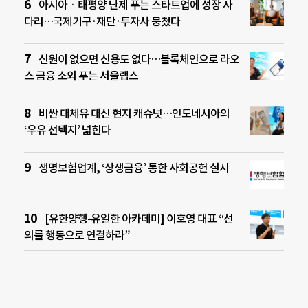
아시아ㆍ태평양 난제 푸는 스타트업에 성장 사
다리…국제기구·재단·투자사 뭉쳤다
신원이 없으면 신용도 없다…블록체인으로 라오
스 금융 소외 푸는 서울랩스
비싼 대체유 대신 현지 캐슈넛…인도네시아의
‘우유 선택지’ 넓힌다
생명보험업계, ‘상생금융’ 통한 사회공헌 실시
[유한양행-유일한 아카데미] 이호영 대표 “선
의를 행동으로 연결하라”