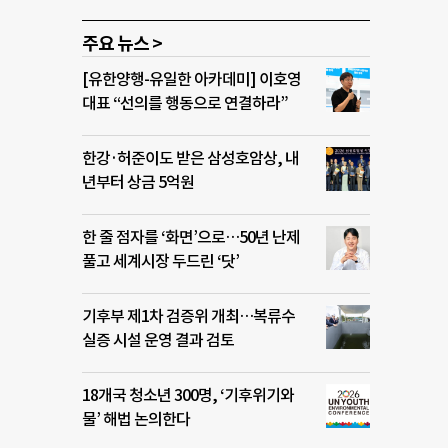
주요 뉴스 >
[유한양행-유일한 아카데미] 이호영
대표 “선의를 행동으로 연결하라”
한강·허준이도 받은 삼성호암상, 내
년부터 상금 5억원
한 줄 점자를 ‘화면’으로…50년 난제
풀고 세계시장 두드린 ‘닷’
기후부 제1차 검증위 개최…복류수
실증 시설 운영 결과 검토
18개국 청소년 300명, ‘기후위기와
물’ 해법 논의한다