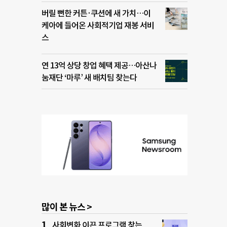
버릴 뻔한 커튼·쿠션에 새 가치…이
케아에 들어온 사회적기업 재봉 서비
스
연 13억 상당 창업 혜택 제공…아산나
눔재단 ‘마루’ 새 배치팀 찾는다
많이 본 뉴스 >
사회변화 이끈 프로그램 찾는