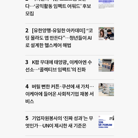
다…‘공익활동 임팩트 어워드’ 후보
모집
[유한양행-유일한 아카데미] “코
딩 몰라도 앱 만든다”…청년들이 AI
로 설계한 헬스케어 해법
K팝 무대에 태양광, 이케아엔 수
선소…‘콜렉티브 임팩트’의 진화
버릴 뻔한 커튼·쿠션에 새 가치…
이케아에 들어온 사회적기업 재봉 서
비스
기업자원봉사의 ‘진짜 성과’는 무
엇인가…UN이 제시한 새 기준은