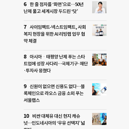
한 줄 점자를 ‘화면’으로…50년
난제 풀고 세계시장 두드린 ‘닷’
사이임팩트-넥스트임팩트, 사회
복지 현장을 위한 AI 리빙랩 업무 협
약 체결
아시아ㆍ태평양 난제 푸는 스타
트업에 성장 사다리…국제기구·재단
·투자사 뭉쳤다
신원이 없으면 신용도 없다…블
록체인으로 라오스 금융 소외 푸는
서울랩스
비싼 대체유 대신 현지 캐슈
넛…인도네시아의 ‘우유 선택지’ 넓