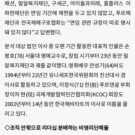
패션, 밀알복지재단, 구세군, 아이들과미래, 홈플러스 이
파란재단은 연임 기간에 제한을 두고 있지 않았고, 푸르메
재단과 전국재해구호협회는 “연임 관련 규정이 따로 명시
돼 있지 않다”고 답변했다.
분석 대상 법인 이사 중 오랜 기간 활동한 대표적 인물은 손
봉호(78) 서울대 명예교수로, 창립 시기부터 23년 동안 밀
알복지재단과 궤를 같이했다. 영화배우 안성기(64)씨도
1994년부터 22년간 유니세프한국위원회의 친선대사 겸
이사로 활동하고 있으며, 이창식(71) 전(前) 푸르덴셜 부회
장이자 현(現) 국제개발협력민간협의회(KCOC) 회장도
2002년부터 14년 동안 한국해비타트의 이사로 이름을 올
리고 있다.
◇조직 안팎으로 리더십 분배하는 비영리단체들