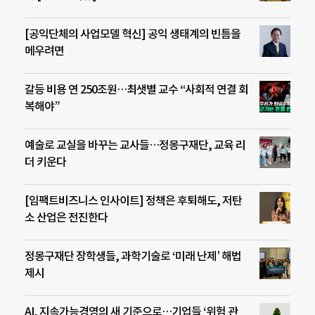
[공익단체의 사업모델 혁신] 공익 생태계의 빈틈을
메우려면
갈등 비용 연 250조원…최샛별 교수 “사회적 연결 회
복해야”
예술로 교실을 바꾸는 교사들…정몽구재단, 교육 리
더 키운다
[임팩트비즈니스 인사이트] 정책은 후퇴해도, 저탄
소 산업은 전진한다
정몽구재단 장학생들, 과학기술로 ‘미래 난제’ 해법
제시
AI, 지속가능경영의 새 기준으로…기업들 ‘위험 관