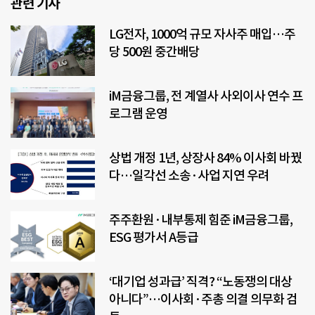
관련 기사
LG전자, 1000억 규모 자사주 매입…주
당 500원 중간배당
iM금융그룹, 전 계열사 사외이사 연수 프
로그램 운영
상법 개정 1년, 상장사 84% 이사회 바꿨
다…일각선 소송·사업 지연 우려
주주환원·내부통제 힘준 iM금융그룹,
ESG 평가서 A등급
‘대기업 성과급’ 직격? “노동쟁의 대상
아니다”…이사회·주총 의결 의무화 검