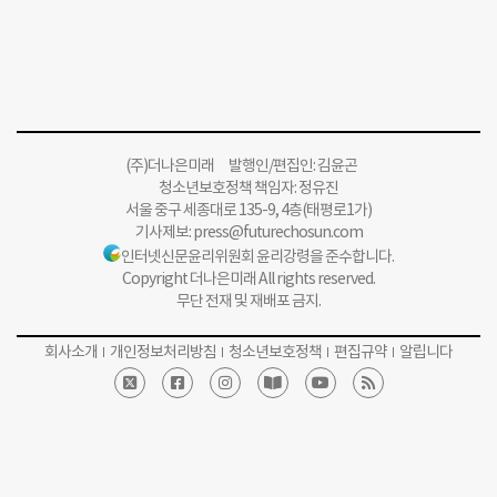
(주)더나은미래 발행인/편집인: 김윤곤
청소년보호정책 책임자: 정유진
서울 중구 세종대로 135-9, 4층(태평로1가)
기사제보:
press@futurechosun.com
인터넷신문윤리위원회 윤리강령을 준수합니다.
Copyright 더나은미래 All rights reserved.
무단 전재 및 재배포 금지.
회사소개
개인정보처리방침
청소년보호정책
편집규약
알립니다