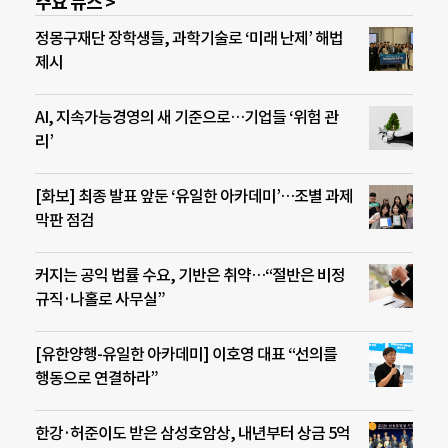
주요 뉴스 >
정몽구재단 장학생들, 과학기술로 ‘미래 난제’ 해법
제시
AI, 지속가능경영의 새 기준으로…기업들 ‘위험 관
리’
[화보] 최종 발표 앞둔 ‘유일한 아카데미’…조별 과제
막판 점검
커지는 공익 법률 수요, 기반은 취약…“절반은 비정
규직·나홀로 사무실”
[유한양행-유일한 아카데미] 이호영 대표 “선의를
행동으로 연결하라”
한강·허준이도 받은 삼성호암상, 내년부터 상금 5억