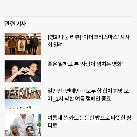
관련 기사
[영화나눔 리뷰] ‘아더크리스마스’ 시사
회 열려
좋은 일하고 본 ‘사랑이 넘치는 영화’
일반인·연예인… 모두 힘 합쳐 희망 모
아_2차 착한 여름 캠페인 종료
여름내 쓴 카드 든든한 밥으로 따뜻한 쉼
터로