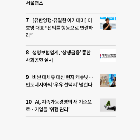
서울랩스
[유한양행-유일한 아카데미] 이
호영 대표 “선의를 행동으로 연결하
라”
생명보험업계, ‘상생금융’ 통한
사회공헌 실시
비싼 대체유 대신 현지 캐슈넛…
인도네시아의 ‘우유 선택지’ 넓힌다
AI, 지속가능경영의 새 기준으
로…기업들 ‘위험 관리’