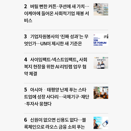
버릴 뻔한 커튼·쿠션에 새 가치…
이케아에 들어온 사회적기업 재봉 서
비스
기업자원봉사의 ‘진짜 성과’는 무
엇인가…UN이 제시한 새 기준은
사이임팩트-넥스트임팩트, 사회
복지 현장을 위한 AI 리빙랩 업무 협
약 체결
아시아ㆍ태평양 난제 푸는 스타
트업에 성장 사다리…국제기구·재단
·투자사 뭉쳤다
신원이 없으면 신용도 없다…블
록체인으로 라오스 금융 소외 푸는