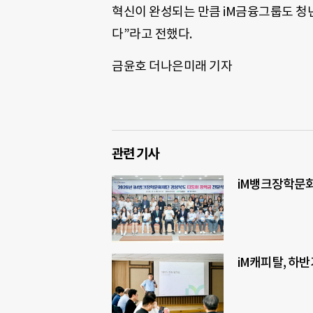
혁신이 완성되는 만큼 iM금융그룹도 청
다”라고 전했다.
금윤호 더나은미래 기자
관련 기사
iM뱅크장학문화
iM캐피탈, 하