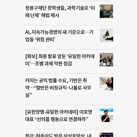
정몽구재단 장학생들, 과학기술로 ‘미
래 난제’ 해법 제시
AI, 지속가능경영의 새 기준으로…기
업들 ‘위험 관리’
[화보] 최종 발표 앞둔 ‘유일한 아카데
미’…조별 과제 막판 점검
커지는 공익 법률 수요, 기반은 취
약…“절반은 비정규직·나홀로 사무
실”
[유한양행-유일한 아카데미] 이호영
대표 “선의를 행동으로 연결하라”
한강·허준이도 받은 삼성호암상, 내