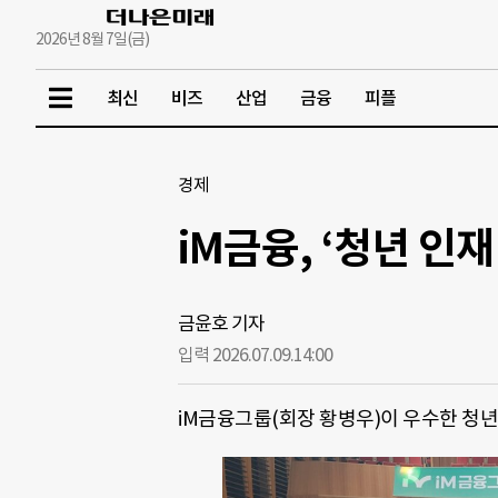
2026년 8월 7일(금)
최신
비즈
산업
금융
피플
경제
iM금융, ‘청년 인
금윤호 기자
입력 2026.07.09.
14:00
iM금융그룹(회장 황병우)이 우수한 청