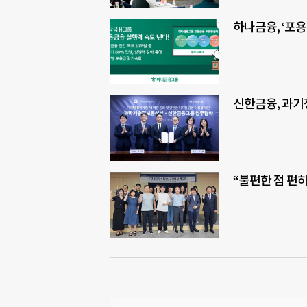
하나금융, ‘포
신한금융, 과기
“불편한 점 편