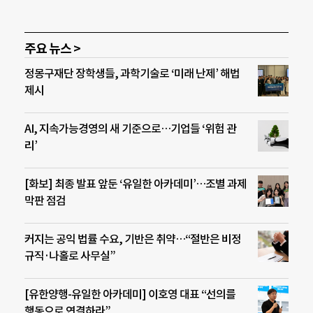
주요 뉴스 >
정몽구재단 장학생들, 과학기술로 ‘미래 난제’ 해법
제시
AI, 지속가능경영의 새 기준으로…기업들 ‘위험 관
리’
[화보] 최종 발표 앞둔 ‘유일한 아카데미’…조별 과제
막판 점검
커지는 공익 법률 수요, 기반은 취약…“절반은 비정
규직·나홀로 사무실”
[유한양행-유일한 아카데미] 이호영 대표 “선의를
행동으로 연결하라”