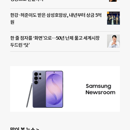
한강·허준이도 받은 삼성호암상, 내년부터 상금 5억
원
한 줄 점자를 ‘화면’으로…50년 난제 풀고 세계시장
두드린 ‘닷’
많이 본 뉴스 >