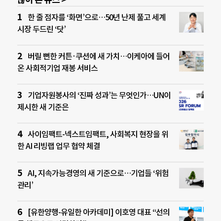
한 줄 점자를 ‘화면’으로…50년 난제 풀고 세계
시장 두드린 ‘닷’
버릴 뻔한 커튼·쿠션에 새 가치…이케아에 들어
온 사회적기업 재봉 서비스
기업자원봉사의 ‘진짜 성과’는 무엇인가…UN이
제시한 새 기준은
사이임팩트-넥스트임팩트, 사회복지 현장을 위
한 AI 리빙랩 업무 협약 체결
AI, 지속가능경영의 새 기준으로…기업들 ‘위험
관리’
[유한양행-유일한 아카데미] 이호영 대표 “선의