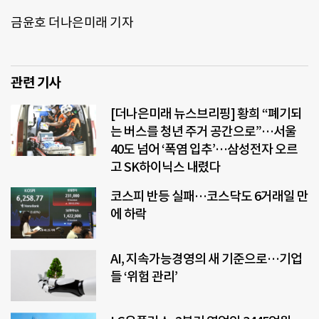
금윤호 더나은미래 기자
관련 기사
[더나은미래 뉴스브리핑] 황희 “폐기되
는 버스를 청년 주거 공간으로”…서울
40도 넘어 ‘폭염 입추’…삼성전자 오르
고 SK하이닉스 내렸다
코스피 반등 실패…코스닥도 6거래일 만
에 하락
AI, 지속가능경영의 새 기준으로…기업
들 ‘위험 관리’