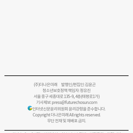
(주)더나은미래 발행인/편집인: 김윤곤
청소년보호정책 책임자: 정유진
서울 중구 세종대로 135-9, 4층(태평로1가)
기사제보:
press@futurechosun.com
인터넷신문윤리위원회 윤리강령을 준수합니다.
Copyright 더나은미래 All rights reserved.
무단 전재 및 재배포 금지.