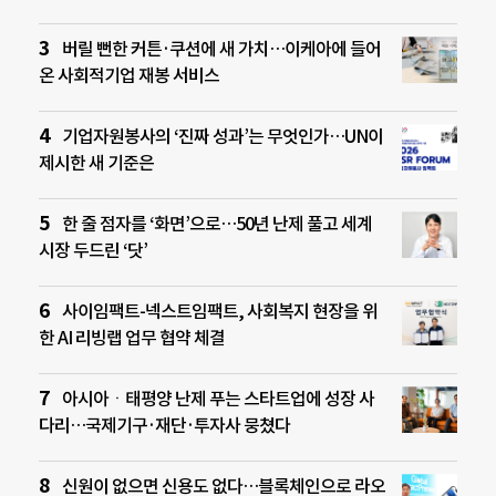
버릴 뻔한 커튼·쿠션에 새 가치…이케아에 들어
온 사회적기업 재봉 서비스
기업자원봉사의 ‘진짜 성과’는 무엇인가…UN이
제시한 새 기준은
한 줄 점자를 ‘화면’으로…50년 난제 풀고 세계
시장 두드린 ‘닷’
사이임팩트-넥스트임팩트, 사회복지 현장을 위
한 AI 리빙랩 업무 협약 체결
아시아ㆍ태평양 난제 푸는 스타트업에 성장 사
다리…국제기구·재단·투자사 뭉쳤다
신원이 없으면 신용도 없다…블록체인으로 라오