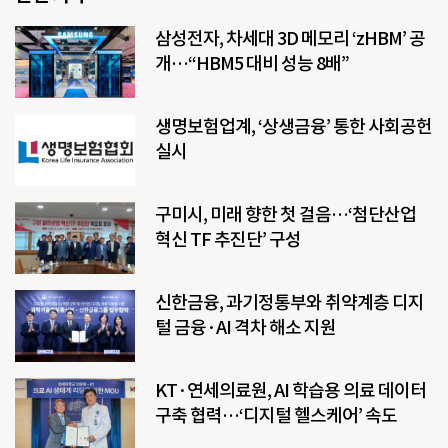
삼성전자, 차세대 3D 메모리 ‘zHBM’ 공
개…“HBM5 대비 성능 8배”
생명보험업계, ‘상생금융’ 통한 사회공헌
실시
구미시, 미래 향한 첫 걸음…‘첨단산업
혁신 TF 추진단’ 구성
신한금융, 과기정통부와 취약계층 디지
털 금융·AI 격차 해소 지원
KT·연세의료원, AI 학습용 의료 데이터
구축 협력…‘디지털 헬스케어’ 속도