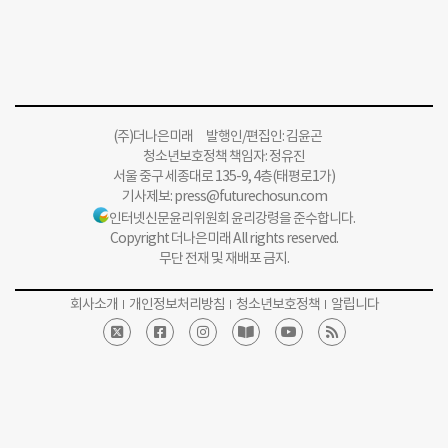
(주)더나은미래 발행인/편집인: 김윤곤
청소년보호정책 책임자: 정유진
서울 중구 세종대로 135-9, 4층(태평로1가)
기사제보:
press@futurechosun.com
인터넷신문윤리위원회 윤리강령을 준수합니다.
Copyright 더나은미래 All rights reserved.
무단 전재 및 재배포 금지.
회사소개
개인정보처리방침
청소년보호정책
알립니다