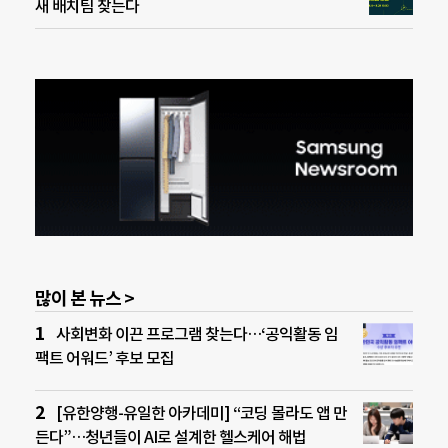
새 배치팀 찾는다
많이 본 뉴스 >
사회변화 이끈 프로그램 찾는다…‘공익활동 임
팩트 어워드’ 후보 모집
[유한양행-유일한 아카데미] “코딩 몰라도 앱 만
든다”…청년들이 AI로 설계한 헬스케어 해법