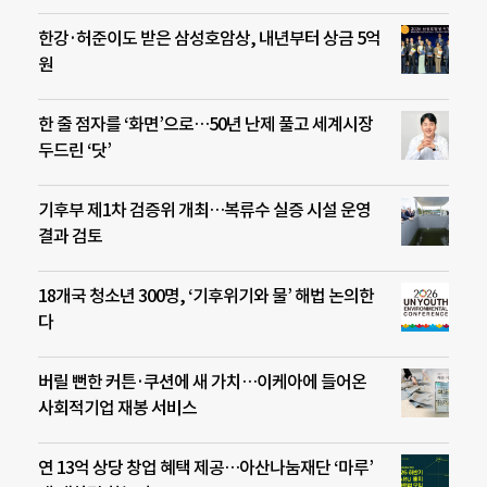
한강·허준이도 받은 삼성호암상, 내년부터 상금 5억
원
한 줄 점자를 ‘화면’으로…50년 난제 풀고 세계시장
두드린 ‘닷’
기후부 제1차 검증위 개최…복류수 실증 시설 운영
결과 검토
18개국 청소년 300명, ‘기후위기와 물’ 해법 논의한
다
버릴 뻔한 커튼·쿠션에 새 가치…이케아에 들어온
사회적기업 재봉 서비스
연 13억 상당 창업 혜택 제공…아산나눔재단 ‘마루’