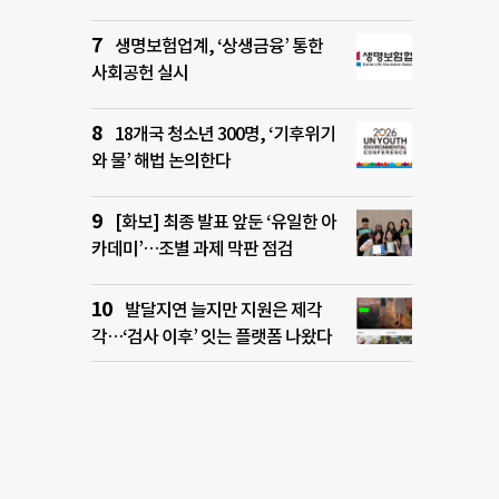
생명보험업계, ‘상생금융’ 통한
사회공헌 실시
18개국 청소년 300명, ‘기후위기
와 물’ 해법 논의한다
[화보] 최종 발표 앞둔 ‘유일한 아
카데미’…조별 과제 막판 점검
발달지연 늘지만 지원은 제각
각…‘검사 이후’ 잇는 플랫폼 나왔다