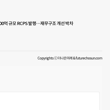
00억 규모 RCPS 발행…재무구조 개선 박차
Copyrights ⓒ 더나은미래 & futurechosun.com