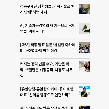
정몽구재단 장학생들, 과학기술로 ‘미
래 난제’ 해법 제시
AI, 지속가능경영의 새 기준으로…기
업들 ‘위험 관리’
[화보] 최종 발표 앞둔 ‘유일한 아카데
미’…조별 과제 막판 점검
커지는 공익 법률 수요, 기반은 취
약…“절반은 비정규직·나홀로 사무
실”
[유한양행-유일한 아카데미] 이호영
대표 “선의를 행동으로 연결하라”
한강·허준이도 받은 삼성호암상, 내