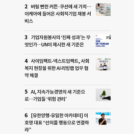
버릴 뻔한 커튼·쿠션에 새 가치…
이케아에 들어온 사회적기업 재봉 서
비스
기업자원봉사의 ‘진짜 성과’는 무
엇인가…UN이 제시한 새 기준은
사이임팩트-넥스트임팩트, 사회
복지 현장을 위한 AI 리빙랩 업무 협
약 체결
AI, 지속가능경영의 새 기준으
로…기업들 ‘위험 관리’
[유한양행-유일한 아카데미] 이
호영 대표 “선의를 행동으로 연결하
라”