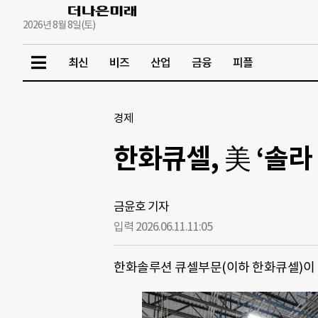
2026년 8월 8일(토)
최신
비즈
산업
금융
피플
경제
한화큐셀, 美 ‘솔
금윤호 기자
입력 2026.06.11.
11:05
한화솔루션 큐셀부문(이하 한화큐셀)이 