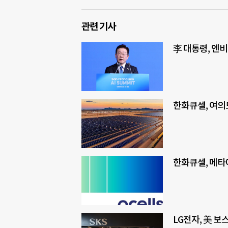
관련 기사
李 대통령, 엔비
한화큐셀, 여의
한화큐셀, 메타
LG전자, 美 보