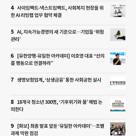
사이임팩트-넥스트임팩트, 사회복지 현장을 위
한 AI 리빙랩 업무 협약 체결
AI, 지속가능경영의 새 기준으로…기업들 ‘위험
관리’
[유한양행-유일한 아카데미] 이호영 대표 “선의
를 행동으로 연결하라”
생명보험업계, ‘상생금융’ 통한 사회공헌 실시
18개국 청소년 300명, ‘기후위기와 물’ 해법 논
의한다
[화보] 최종 발표 앞둔 ‘유일한 아카데미’…조별
과제 막판 점검