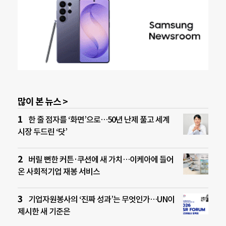
많이 본 뉴스 >
한 줄 점자를 ‘화면’으로…50년 난제 풀고 세계
시장 두드린 ‘닷’
버릴 뻔한 커튼·쿠션에 새 가치…이케아에 들어
온 사회적기업 재봉 서비스
기업자원봉사의 ‘진짜 성과’는 무엇인가…UN이
제시한 새 기준은