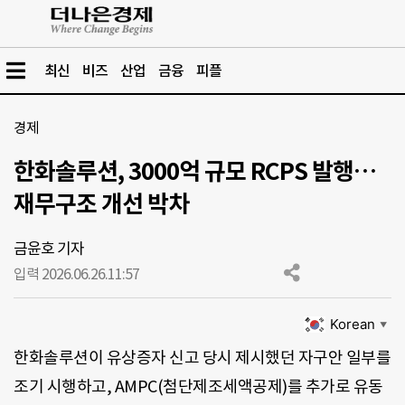
최신
비즈
산업
금융
피플
경제
한화솔루션, 3000억 규모 RCPS 발행…
재무구조 개선 박차
금윤호 기자
입력 2026.06.26.
11:57
Korean
▼
한화솔루션이 유상증자 신고 당시 제시했던 자구안 일부를
조기 시행하고, AMPC(첨단제조세액공제)를 추가로 유동