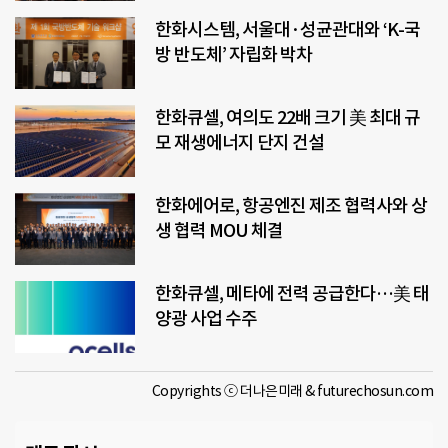
한화시스템, 서울대·성균관대와 ‘K-국
방 반도체’ 자립화 박차
한화큐셀, 여의도 22배 크기 美 최대 규
모 재생에너지 단지 건설
한화에어로, 항공엔진 제조 협력사와 상
생 협력 MOU 체결
한화큐셀, 메타에 전력 공급한다…美 태
양광 사업 수주
Copyrights ⓒ 더나은미래 & futurechosun.com