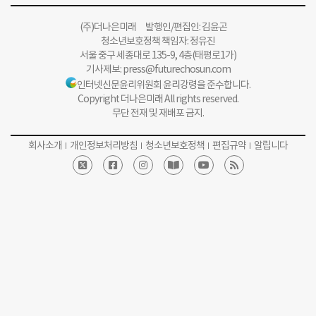
(주)더나은미래 발행인/편집인: 김윤곤
청소년보호정책 책임자: 정유진
서울 중구 세종대로 135-9, 4층(태평로1가)
기사제보:
press@futurechosun.com
인터넷신문윤리위원회 윤리강령을 준수합니다.
Copyright 더나은미래 All rights reserved.
무단 전재 및 재배포 금지.
회사소개
개인정보처리방침
청소년보호정책
편집규약
알립니다