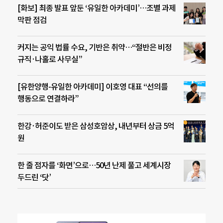
[화보] 최종 발표 앞둔 ‘유일한 아카데미’…조별 과제
막판 점검
커지는 공익 법률 수요, 기반은 취약…“절반은 비정
규직·나홀로 사무실”
[유한양행-유일한 아카데미] 이호영 대표 “선의를
행동으로 연결하라”
한강·허준이도 받은 삼성호암상, 내년부터 상금 5억
원
한 줄 점자를 ‘화면’으로…50년 난제 풀고 세계시장
두드린 ‘닷’