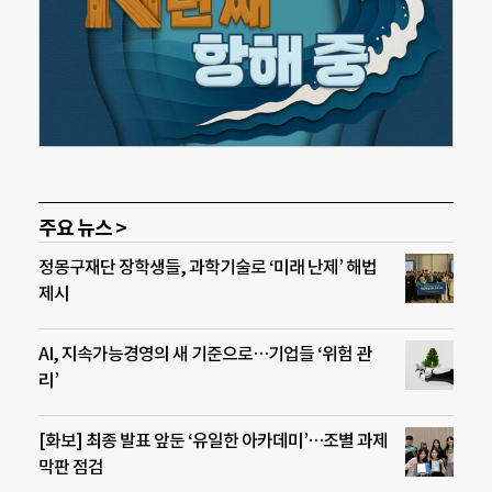
주요 뉴스 >
정몽구재단 장학생들, 과학기술로 ‘미래 난제’ 해법
제시
AI, 지속가능경영의 새 기준으로…기업들 ‘위험 관
리’
[화보] 최종 발표 앞둔 ‘유일한 아카데미’…조별 과제
막판 점검