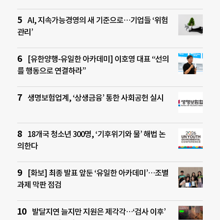
AI, 지속가능경영의 새 기준으로…기업들 ‘위험
관리’
[유한양행-유일한 아카데미] 이호영 대표 “선의
를 행동으로 연결하라”
생명보험업계, ‘상생금융’ 통한 사회공헌 실시
18개국 청소년 300명, ‘기후위기와 물’ 해법 논
의한다
[화보] 최종 발표 앞둔 ‘유일한 아카데미’…조별
과제 막판 점검
발달지연 늘지만 지원은 제각각…‘검사 이후’