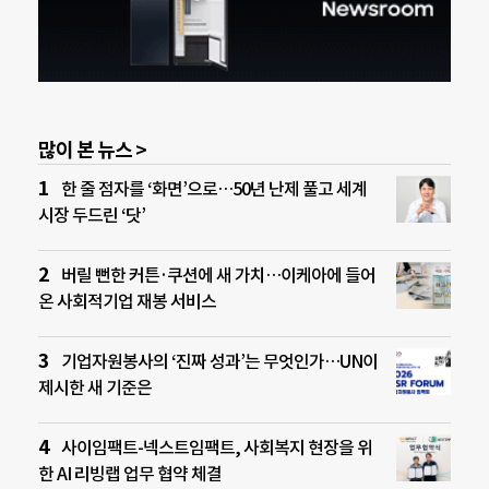
많이 본 뉴스 >
한 줄 점자를 ‘화면’으로…50년 난제 풀고 세계
시장 두드린 ‘닷’
버릴 뻔한 커튼·쿠션에 새 가치…이케아에 들어
온 사회적기업 재봉 서비스
기업자원봉사의 ‘진짜 성과’는 무엇인가…UN이
제시한 새 기준은
사이임팩트-넥스트임팩트, 사회복지 현장을 위
한 AI 리빙랩 업무 협약 체결