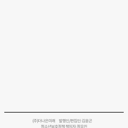
(주)더나은미래 발행인/편집인: 김윤곤
청소년보호정책 책임자: 정유진