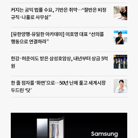
커지는 공익 법률 수요, 기반은 취약…“절반은 비정
규직·나홀로 사무실”
[유한양행-유일한 아카데미] 이호영 대표 “선의를
행동으로 연결하라”
한강·허준이도 받은 삼성호암상, 내년부터 상금 5억
원
한 줄 점자를 ‘화면’으로…50년 난제 풀고 세계시장
두드린 ‘닷’