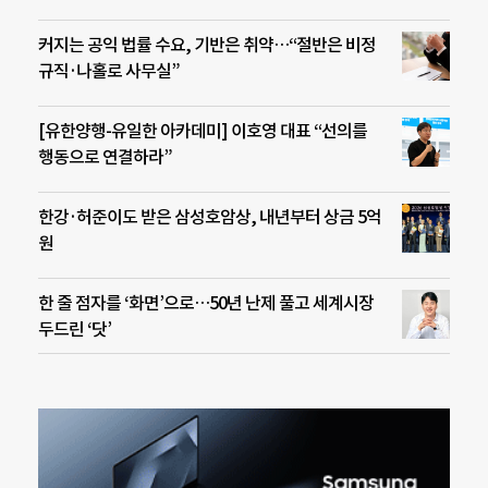
커지는 공익 법률 수요, 기반은 취약…“절반은 비정
규직·나홀로 사무실”
[유한양행-유일한 아카데미] 이호영 대표 “선의를
행동으로 연결하라”
한강·허준이도 받은 삼성호암상, 내년부터 상금 5억
원
한 줄 점자를 ‘화면’으로…50년 난제 풀고 세계시장
두드린 ‘닷’