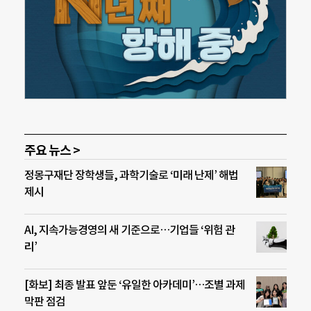
주요 뉴스 >
정몽구재단 장학생들, 과학기술로 ‘미래 난제’ 해법
제시
AI, 지속가능경영의 새 기준으로…기업들 ‘위험 관
리’
[화보] 최종 발표 앞둔 ‘유일한 아카데미’…조별 과제
막판 점검