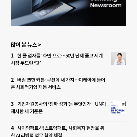
많이 본 뉴스 >
한 줄 점자를 ‘화면’으로…50년 난제 풀고 세계
시장 두드린 ‘닷’
버릴 뻔한 커튼·쿠션에 새 가치…이케아에 들어
온 사회적기업 재봉 서비스
기업자원봉사의 ‘진짜 성과’는 무엇인가…UN이
제시한 새 기준은
사이임팩트-넥스트임팩트, 사회복지 현장을 위
한 AI 리빙랩 업무 협약 체결