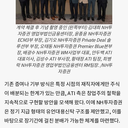
계약 체결 후 기념 촬영 중인 (왼쪽부터) 김대희 NH투
자증권 영업부법인금융센터장, 윤종윤 NH투자증권
ECM3부 부장, 김기오 NH투자증권 Private Deal 솔
루션부 부장, 오태동 NH투자증권 Premier Blue본부
장, 배광수 NH투자증권 WM사업부 대표, 안두백 ATI
대표이사, 김성수 ATI 부사장, 황태정 ATI 팀장, 최병
락 NH투자증권 영업부법인금융센터 RM팀장. /NH투
자증권
기존 증여나 기부 방식은 특정 시점의 재직자에게만 주식
이 배분되는 한계가 있는 만큼, ATI 측은 창업주의 철학을
지속적으로 구현할 방안을 모색해 왔다. 이에 NH투자증권
은 정기 지급 형태의 유언대용신탁 구조를 제안했고, 이를
바탕으로 장기간에 걸친 분배가 가능한 체계를 마련했다.