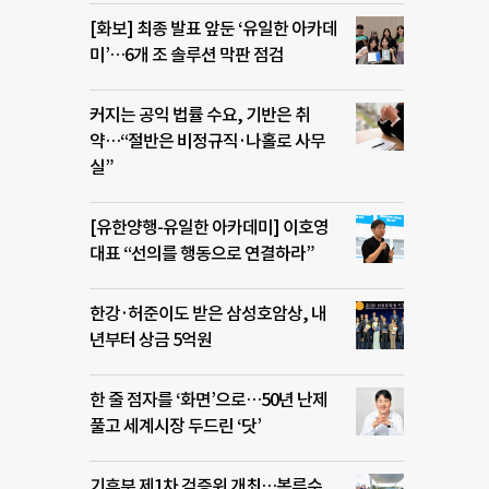
[화보] 최종 발표 앞둔 ‘유일한 아카데
미’…6개 조 솔루션 막판 점검
커지는 공익 법률 수요, 기반은 취
약…“절반은 비정규직·나홀로 사무
실”
[유한양행-유일한 아카데미] 이호영
대표 “선의를 행동으로 연결하라”
한강·허준이도 받은 삼성호암상, 내
년부터 상금 5억원
한 줄 점자를 ‘화면’으로…50년 난제
풀고 세계시장 두드린 ‘닷’
기후부 제1차 검증위 개최…복류수