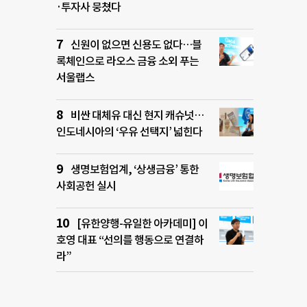
·투자사 뭉쳤다
신원이 없으면 신용도 없다…블
록체인으로 라오스 금융 소외 푸는
서울랩스
비싼 대체유 대신 현지 캐슈넛…
인도네시아의 ‘우유 선택지’ 넓힌다
생명보험업계, ‘상생금융’ 통한
사회공헌 실시
[유한양행-유일한 아카데미] 이
호영 대표 “선의를 행동으로 연결하
라”