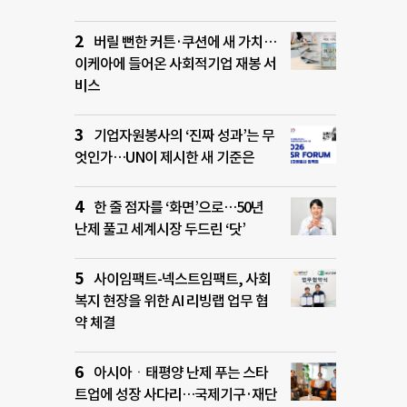
버릴 뻔한 커튼·쿠션에 새 가치…
이케아에 들어온 사회적기업 재봉 서
비스
기업자원봉사의 ‘진짜 성과’는 무
엇인가…UN이 제시한 새 기준은
한 줄 점자를 ‘화면’으로…50년
난제 풀고 세계시장 두드린 ‘닷’
사이임팩트-넥스트임팩트, 사회
복지 현장을 위한 AI 리빙랩 업무 협
약 체결
아시아ㆍ태평양 난제 푸는 스타
트업에 성장 사다리…국제기구·재단