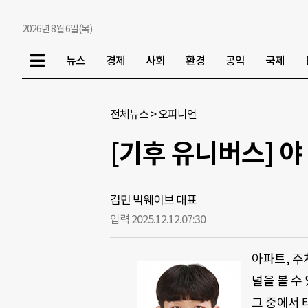
2026년 8월 6일(목)
뉴스
경제
사회
환경
공익
국제
전체뉴스
>
오피니언
[기후 유니버스] 야
김민 빅웨이브 대표
입력 2025.12.12.
07:30
아파트, 주
널을 볼 수
그 중에서 