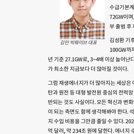
수급기본계획
72GW이며,
부 출범 후
김성환 기후
김민 빅웨이브 대표
100GW까
년 기준 27.1GW로, 3~4배 이상 늘
가 최소한 지금보다 더 많아질 것이다.
그럼 재생에너지가 더 많아지는 세상은 어
탄과 원전 등 대형 발전원 중심의 전력망
반되는 것도 사실이다. 모든 혁신과 변
이 되는 측면도 함께 생각해봐야 한다. 석
지 수입 비용을 그만큼 줄일 수 있다. 20
억 달러, 약 234조 원에 달한다. 에너