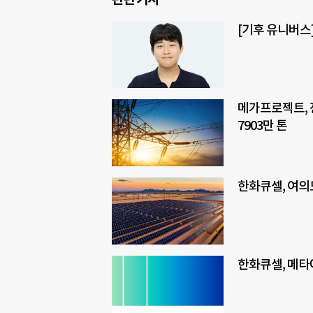
[기후 유니버스
메가프로젝트, 
7903만 톤
한화큐셀, 여의
한화큐셀, 메타