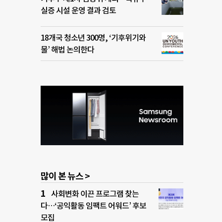
실증 시설 운영 결과 검토
18개국 청소년 300명, ‘기후위기와
물’ 해법 논의한다
많이 본 뉴스 >
사회변화 이끈 프로그램 찾는
다…‘공익활동 임팩트 어워드’ 후보
모집