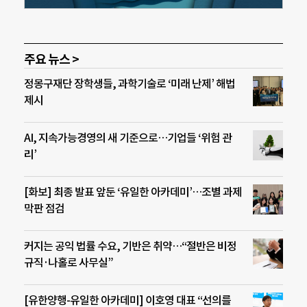
주요 뉴스 >
정몽구재단 장학생들, 과학기술로 ‘미래 난제’ 해법
제시
AI, 지속가능경영의 새 기준으로…기업들 ‘위험 관
리’
[화보] 최종 발표 앞둔 ‘유일한 아카데미’…조별 과제
막판 점검
커지는 공익 법률 수요, 기반은 취약…“절반은 비정
규직·나홀로 사무실”
[유한양행-유일한 아카데미] 이호영 대표 “선의를