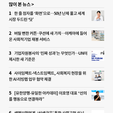
많이 본 뉴스 >
한 줄 점자를 ‘화면’으로…50년 난제 풀고 세계
시장 두드린 ‘닷’
버릴 뻔한 커튼·쿠션에 새 가치…이케아에 들어
온 사회적기업 재봉 서비스
기업자원봉사의 ‘진짜 성과’는 무엇인가…UN이
제시한 새 기준은
사이임팩트-넥스트임팩트, 사회복지 현장을 위
한 AI 리빙랩 업무 협약 체결
[유한양행-유일한 아카데미] 이호영 대표 “선의
를 행동으로 연결하라”
생명보험업계, ‘상생금융’ 통한 사회공헌 실시