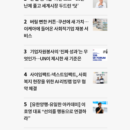
난제 풀고 세계시장 두드린 ‘닷’
버릴 뻔한 커튼·쿠션에 새 가치…
이케아에 들어온 사회적기업 재봉 서
비스
기업자원봉사의 ‘진짜 성과’는 무
엇인가…UN이 제시한 새 기준은
사이임팩트-넥스트임팩트, 사회
복지 현장을 위한 AI 리빙랩 업무 협
약 체결
[유한양행-유일한 아카데미] 이
호영 대표 “선의를 행동으로 연결하
라”