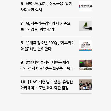
생명보험업계, ‘상생금융’ 통한
사회공헌 실시
AI, 지속가능경영의 새 기준으
로…기업들 ‘위험 관리’
18개국 청소년 300명, ‘기후위기
와 물’ 해법 논의한다
발달지연 늘지만 지원은 제각
각…‘검사 이후’ 잇는 플랫폼 나왔다
[화보] 최종 발표 앞둔 ‘유일한
아카데미’…조별 과제 막판 점검