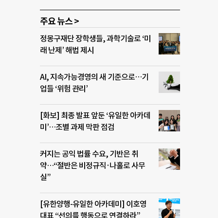
주요 뉴스 >
정몽구재단 장학생들, 과학기술로 ‘미
래 난제’ 해법 제시
AI, 지속가능경영의 새 기준으로…기
업들 ‘위험 관리’
[화보] 최종 발표 앞둔 ‘유일한 아카데
미’…조별 과제 막판 점검
커지는 공익 법률 수요, 기반은 취
약…“절반은 비정규직·나홀로 사무
실”
[유한양행-유일한 아카데미] 이호영
대표 “선의를 행동으로 연결하라”