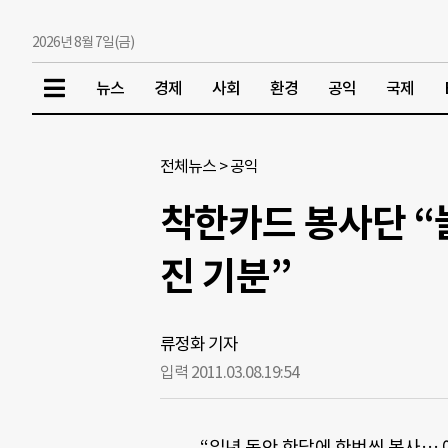
2026년 8월 7일(금)
뉴스
경제
사회
환경
공익
국제
전체뉴스
>
공익
착한카드 봉사단 “
진 기분”
류정화 기자
입력 2011.03.08.
19:54
“일년 동안 한달에 한번씩 봉사…