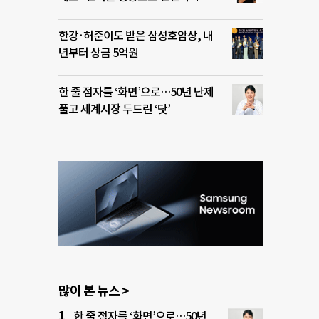
한강·허준이도 받은 삼성호암상, 내
년부터 상금 5억원
한 줄 점자를 ‘화면’으로…50년 난제
풀고 세계시장 두드린 ‘닷’
많이 본 뉴스 >
한 줄 점자를 ‘화면’으로…50년