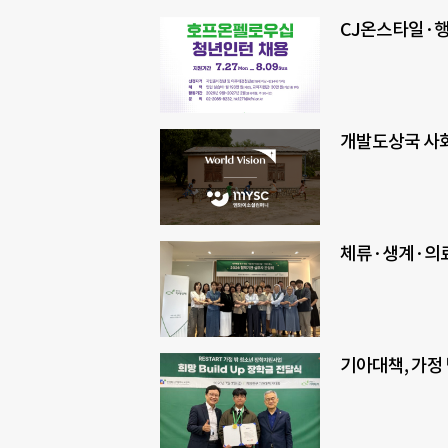
CJ온스타일·
개발도상국 사회
체류·생계·의료
기아대책, 가정