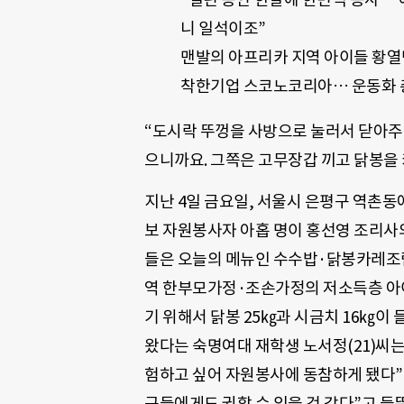
니 일석이조”
맨발의 아프리카 지역 아이들 황열
착한기업 스코노코리아… 운동화 총
“도시락 뚜껑을 사방으로 눌러서 닫아주
으니까요. 그쪽은 고무장갑 끼고 닭봉을 
지난 4일 금요일, 서울시 은평구 역촌동
보 자원봉사자 아홉 명이 홍선영 조리사
들은 오늘의 메뉴인 수수밥·닭봉카레조림
역 한부모가정·조손가정의 저소득층 아이
기 위해서 닭봉 25㎏과 시금치 16㎏이
왔다는 숙명여대 재학생 노서정(21)씨는
험하고 싶어 자원봉사에 동참하게 됐다”
구들에게도 권할 수 있을 것 같다”고 들