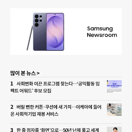
많이 본 뉴스 >
사회변화 이끈 프로그램 찾는다…‘공익활동 임
팩트 어워드’ 후보 모집
버릴 뻔한 커튼·쿠션에 새 가치…이케아에 들어
온 사회적기업 재봉 서비스
한 줄 점자를 ‘화면’으로…50년 난제 풀고 세계