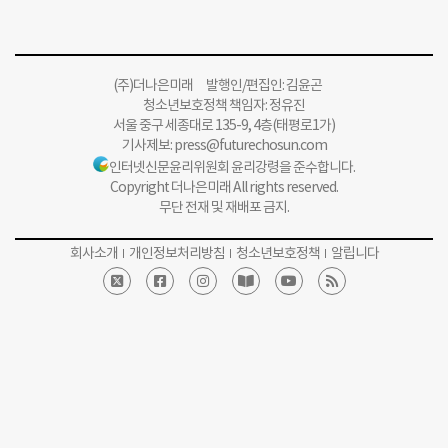
(주)더나은미래 발행인/편집인: 김윤곤
청소년보호정책 책임자: 정유진
서울 중구 세종대로 135-9, 4층(태평로1가)
기사제보:
press@futurechosun.com
인터넷신문윤리위원회 윤리강령을 준수합니다.
Copyright 더나은미래 All rights reserved.
무단 전재 및 재배포 금지.
회사소개
개인정보처리방침
청소년보호정책
알립니다