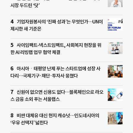
시장 두드린 ‘닷’
기업자원봉사의 ‘진짜 성과’는 무엇인가…UN이
제시한 새 기준은
사이임팩트-넥스트임팩트, 사회복지 현장을 위
한 AI 리빙랩 업무 협약 체결
아시아ㆍ태평양 난제 푸는 스타트업에 성장 사
다리…국제기구·재단·투자사 뭉쳤다
신원이 없으면 신용도 없다…블록체인으로 라오
스 금융 소외 푸는 서울랩스
비싼 대체유 대신 현지 캐슈넛…인도네시아의
‘우유 선택지’ 넓힌다