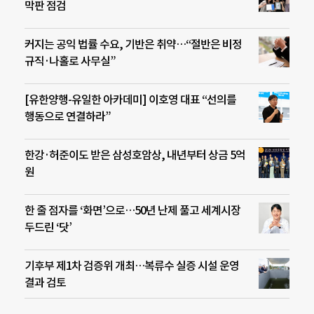
막판 점검
커지는 공익 법률 수요, 기반은 취약…“절반은 비정
규직·나홀로 사무실”
[유한양행-유일한 아카데미] 이호영 대표 “선의를
행동으로 연결하라”
한강·허준이도 받은 삼성호암상, 내년부터 상금 5억
원
한 줄 점자를 ‘화면’으로…50년 난제 풀고 세계시장
두드린 ‘닷’
기후부 제1차 검증위 개최…복류수 실증 시설 운영
결과 검토