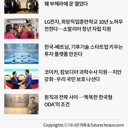
웨 부헤라에 문 열었다
LG전자, 희망직업훈련학교 10년 노하우
전한다…소말리아 청년 자립 지원
한국-베트남, 기후기술 스타트업 키우는
투자 플랫폼 만든다
코이카, 캄보디아 과학수사 지원…치안
강화·우리 국민 보호 나선다
원칙과 전략 사이…‘똑똑한 한국형
ODA’의 조건
Copyrights ⓒ 더나은미래 & futurechosun.com