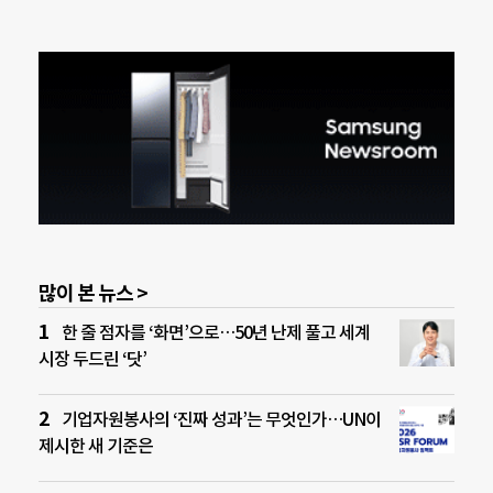
많이 본 뉴스 >
한 줄 점자를 ‘화면’으로…50년 난제 풀고 세계
시장 두드린 ‘닷’
기업자원봉사의 ‘진짜 성과’는 무엇인가…UN이
제시한 새 기준은