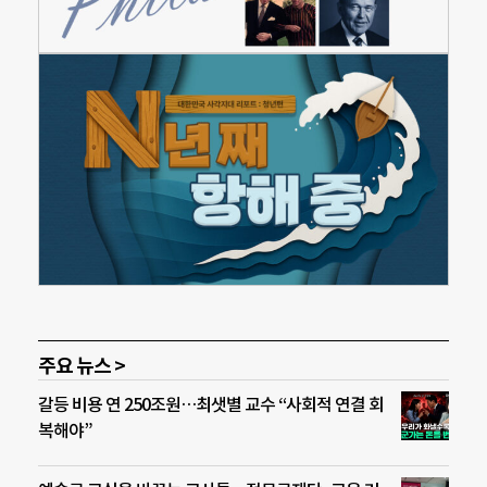
주요 뉴스 >
갈등 비용 연 250조원…최샛별 교수 “사회적 연결 회
복해야”