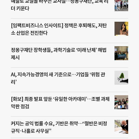
예술로 교실을 바꾸는 교사들…정몽구재단, 교육 리
더 키운다
[임팩트비즈니스 인사이트] 정책은 후퇴해도, 저탄
소 산업은 전진한다
정몽구재단 장학생들, 과학기술로 ‘미래 난제’ 해법
제시
AI, 지속가능경영의 새 기준으로…기업들 ‘위험 관
리’
[화보] 최종 발표 앞둔 ‘유일한 아카데미’…조별 과제
막판 점검
커지는 공익 법률 수요, 기반은 취약…“절반은 비정
규직·나홀로 사무실”