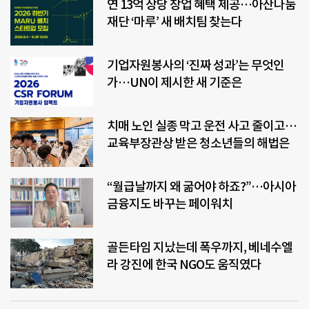
연 13억 상당 창업 혜택 제공…아산나눔
재단 ‘마루’ 새 배치팀 찾는다
기업자원봉사의 ‘진짜 성과’는 무엇인
가…UN이 제시한 새 기준은
치매 노인 실종 막고 운전 사고 줄이고…
교육부장관상 받은 청소년들의 해법은
“월급날까지 왜 굶어야 하죠?”…아시아
금융지도 바꾸는 페이워치
골든타임 지났는데 폭우까지, 베네수엘
라 강진에 한국 NGO도 움직였다