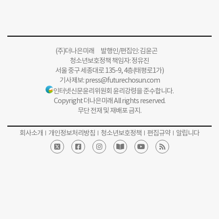
(주)더나은미래 발행인/편집인: 김윤곤
청소년보호정책 책임자: 정유진
서울 중구 세종대로 135-9, 4층(태평로1가)
기사제보:
press@futurechosun.com
인터넷신문윤리위원회 윤리강령을 준수합니다.
Copyright 더나은미래 All rights reserved.
무단 전재 및 재배포 금지.
회사소개
개인정보처리방침
청소년보호정책
편집규약
알립니다