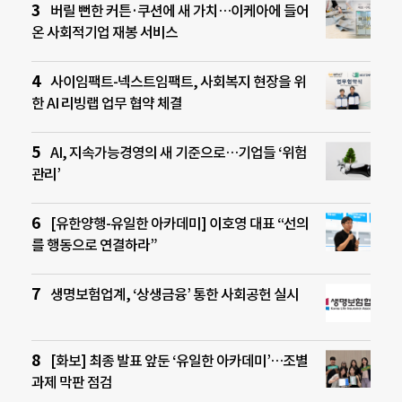
버릴 뻔한 커튼·쿠션에 새 가치…이케아에 들어
온 사회적기업 재봉 서비스
사이임팩트-넥스트임팩트, 사회복지 현장을 위
한 AI 리빙랩 업무 협약 체결
AI, 지속가능경영의 새 기준으로…기업들 ‘위험
관리’
[유한양행-유일한 아카데미] 이호영 대표 “선의
를 행동으로 연결하라”
생명보험업계, ‘상생금융’ 통한 사회공헌 실시
[화보] 최종 발표 앞둔 ‘유일한 아카데미’…조별
과제 막판 점검