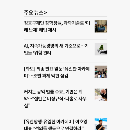
주요 뉴스 >
정몽구재단 장학생들, 과학기술로 ‘미
래 난제’ 해법 제시
AI, 지속가능경영의 새 기준으로…기
업들 ‘위험 관리’
[화보] 최종 발표 앞둔 ‘유일한 아카데
미’…조별 과제 막판 점검
커지는 공익 법률 수요, 기반은 취
약…“절반은 비정규직·나홀로 사무
실”
[유한양행-유일한 아카데미] 이호영
대표 “선의를 행동으로 연결하라”