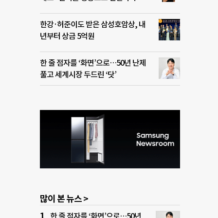
한강·허준이도 받은 삼성호암상, 내
년부터 상금 5억원
한 줄 점자를 ‘화면’으로…50년 난제
풀고 세계시장 두드린 ‘닷’
많이 본 뉴스 >
한 줄 점자를 ‘화면’으로…50년