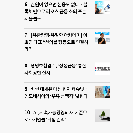
신원이 없으면 신용도 없다…블
록체인으로 라오스 금융 소외 푸는
서울랩스
[유한양행-유일한 아카데미] 이
호영 대표 “선의를 행동으로 연결하
라”
생명보험업계, ‘상생금융’ 통한
사회공헌 실시
비싼 대체유 대신 현지 캐슈넛…
인도네시아의 ‘우유 선택지’ 넓힌다
AI, 지속가능경영의 새 기준으
로…기업들 ‘위험 관리’