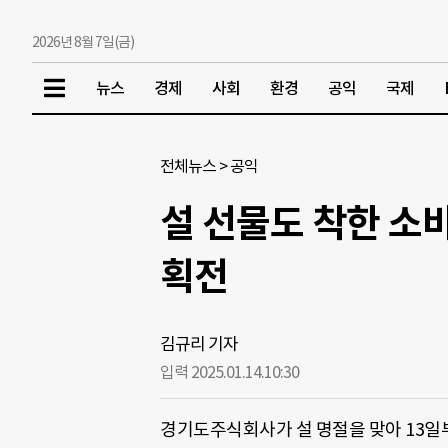
2026년 8월 7일(금)
뉴스
경제
사회
환경
공익
국제
전체뉴스
>
공익
설 선물도 착한 소비
획전
김규리 기자
입력 2025.01.14.
10:30
경기도주식회사가 설 명절을 맞아 13일