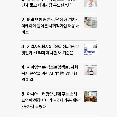
난제 풀고 세계시장 두드린 ‘닷’
버릴 뻔한 커튼·쿠션에 새 가치…
이케아에 들어온 사회적기업 재봉 서
비스
기업자원봉사의 ‘진짜 성과’는 무
엇인가…UN이 제시한 새 기준은
사이임팩트-넥스트임팩트, 사회
복지 현장을 위한 AI 리빙랩 업무 협
약 체결
아시아ㆍ태평양 난제 푸는 스타
트업에 성장 사다리…국제기구·재단
·투자사 뭉쳤다