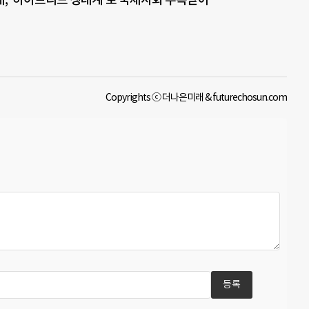
Copyrights ⓒ 더나은미래 & futurechosun.com