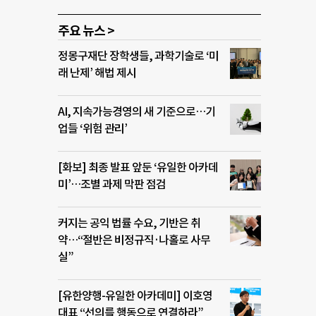
주요 뉴스 >
정몽구재단 장학생들, 과학기술로 ‘미
래 난제’ 해법 제시
AI, 지속가능경영의 새 기준으로…기
업들 ‘위험 관리’
[화보] 최종 발표 앞둔 ‘유일한 아카데
미’…조별 과제 막판 점검
커지는 공익 법률 수요, 기반은 취
약…“절반은 비정규직·나홀로 사무
실”
[유한양행-유일한 아카데미] 이호영
대표 “선의를 행동으로 연결하라”