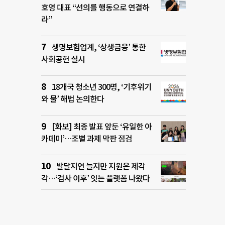
호영 대표 “선의를 행동으로 연결하
라”
생명보험업계, ‘상생금융’ 통한
사회공헌 실시
18개국 청소년 300명, ‘기후위기
와 물’ 해법 논의한다
[화보] 최종 발표 앞둔 ‘유일한 아
카데미’…조별 과제 막판 점검
발달지연 늘지만 지원은 제각
각…‘검사 이후’ 잇는 플랫폼 나왔다