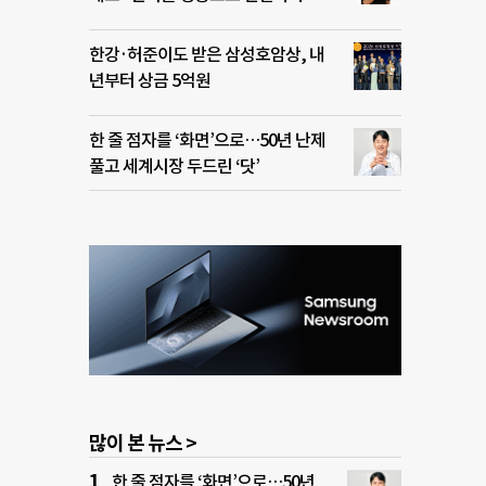
한강·허준이도 받은 삼성호암상, 내
년부터 상금 5억원
한 줄 점자를 ‘화면’으로…50년 난제
풀고 세계시장 두드린 ‘닷’
많이 본 뉴스 >
한 줄 점자를 ‘화면’으로…50년