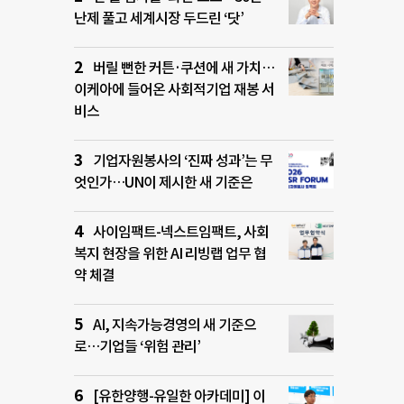
난제 풀고 세계시장 두드린 ‘닷’
버릴 뻔한 커튼·쿠션에 새 가치…
이케아에 들어온 사회적기업 재봉 서
비스
기업자원봉사의 ‘진짜 성과’는 무
엇인가…UN이 제시한 새 기준은
사이임팩트-넥스트임팩트, 사회
복지 현장을 위한 AI 리빙랩 업무 협
약 체결
AI, 지속가능경영의 새 기준으
로…기업들 ‘위험 관리’
[유한양행-유일한 아카데미] 이