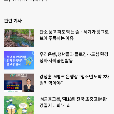
관련 기사
탄소 품고 파도 막는 숲…세계가 맹그로
브에 주목하는 이유
우리은행, 청년들과 플로깅…도심 환경
정화 사회공헌활동
강정훈 iM뱅크 은행장 “청소년 도박 2차
범죄 막아야”
iM금융그룹, ‘제18회 전국 초중고 iM환
경일기 대회’ 개최