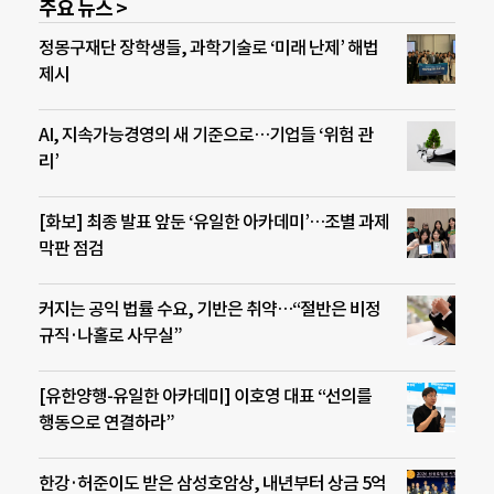
주요 뉴스 >
정몽구재단 장학생들, 과학기술로 ‘미래 난제’ 해법
제시
AI, 지속가능경영의 새 기준으로…기업들 ‘위험 관
리’
[화보] 최종 발표 앞둔 ‘유일한 아카데미’…조별 과제
막판 점검
커지는 공익 법률 수요, 기반은 취약…“절반은 비정
규직·나홀로 사무실”
[유한양행-유일한 아카데미] 이호영 대표 “선의를
행동으로 연결하라”
한강·허준이도 받은 삼성호암상, 내년부터 상금 5억