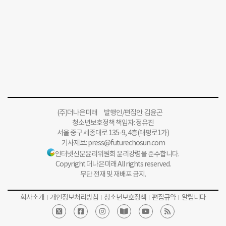
(주)더나은미래 발행인/편집인: 김윤곤
청소년보호정책 책임자: 정유진
서울 중구 세종대로 135-9, 4층(태평로1가)
기사제보:
press@futurechosun.com
인터넷신문윤리위원회 윤리강령을 준수합니다.
Copyright 더나은미래 All rights reserved.
무단 전재 및 재배포 금지.
회사소개
개인정보처리방침
청소년보호정책
편집규약
알립니다