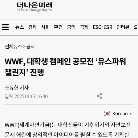
뉴스
경제
사회
환경
공익
국제
ESG·CSR
인터뷰
오
전체뉴스
>
공익
WWF, 대학생 캠페인 공모전 ‘유스파워
챌린지’ 진행
조유현 기자
입력 2025.01.07.
16:30
Korean
▼
WWF(세계자연기금)는 대학생들이 기후위기와 자연보전
문제 해결에 창의적인 아이디어를 펼칠 수 있도록 기획한