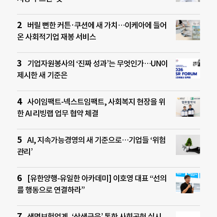
버릴 뻔한 커튼·쿠션에 새 가치…이케아에 들어
온 사회적기업 재봉 서비스
기업자원봉사의 ‘진짜 성과’는 무엇인가…UN이
제시한 새 기준은
사이임팩트-넥스트임팩트, 사회복지 현장을 위
한 AI 리빙랩 업무 협약 체결
AI, 지속가능경영의 새 기준으로…기업들 ‘위험
관리’
[유한양행-유일한 아카데미] 이호영 대표 “선의
를 행동으로 연결하라”
생명보험업계, ‘상생금융’ 통한 사회공헌 실시