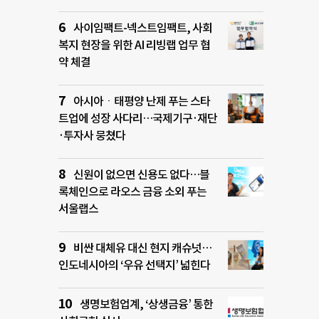
사이임팩트-넥스트임팩트, 사회
복지 현장을 위한 AI 리빙랩 업무 협
약 체결
아시아ㆍ태평양 난제 푸는 스타
트업에 성장 사다리…국제기구·재단
·투자사 뭉쳤다
신원이 없으면 신용도 없다…블
록체인으로 라오스 금융 소외 푸는
서울랩스
비싼 대체유 대신 현지 캐슈넛…
인도네시아의 ‘우유 선택지’ 넓힌다
생명보험업계, ‘상생금융’ 통한