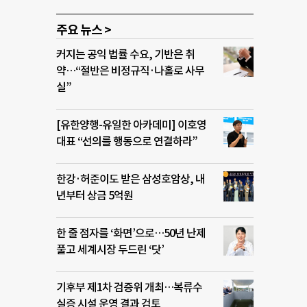
주요 뉴스 >
커지는 공익 법률 수요, 기반은 취
약…“절반은 비정규직·나홀로 사무
실”
[유한양행-유일한 아카데미] 이호영
대표 “선의를 행동으로 연결하라”
한강·허준이도 받은 삼성호암상, 내
년부터 상금 5억원
한 줄 점자를 ‘화면’으로…50년 난제
풀고 세계시장 두드린 ‘닷’
기후부 제1차 검증위 개최…복류수
실증 시설 운영 결과 검토