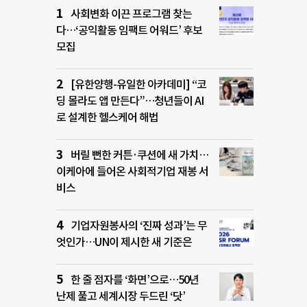
사회변화 이끈 프로그램 찾는
다…‘공익활동 임팩트 어워드’ 후보
모집
[유한양행-유일한 아카데미] “코
딩 몰라도 앱 만든다”…청년들이 AI
로 설계한 헬스케어 해법
버릴 뻔한 커튼·쿠션에 새 가치…
이케아에 들어온 사회적기업 재봉 서
비스
기업자원봉사의 ‘진짜 성과’는 무
엇인가…UN이 제시한 새 기준은
한 줄 점자를 ‘화면’으로…50년
난제 풀고 세계시장 두드린 ‘닷’