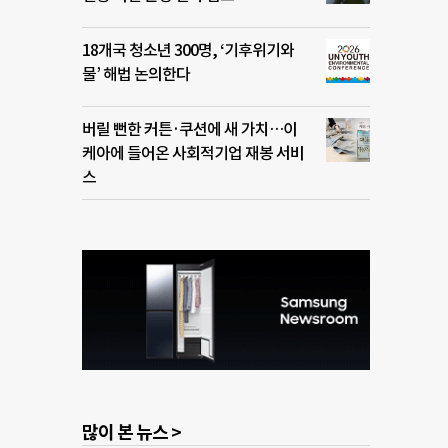
18개국 청소년 300명, ‘기후위기와
물’ 해법 논의한다
버릴 뻔한 커튼·쿠션에 새 가치…이
케아에 들어온 사회적기업 재봉 서비
스
많이 본 뉴스 >