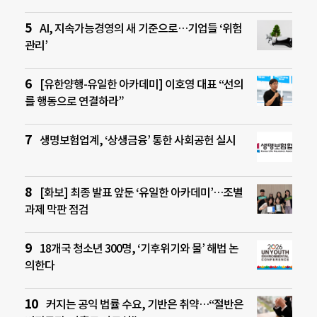
AI, 지속가능경영의 새 기준으로…기업들 ‘위험
관리’
[유한양행-유일한 아카데미] 이호영 대표 “선의
를 행동으로 연결하라”
생명보험업계, ‘상생금융’ 통한 사회공헌 실시
[화보] 최종 발표 앞둔 ‘유일한 아카데미’…조별
과제 막판 점검
18개국 청소년 300명, ‘기후위기와 물’ 해법 논
의한다
커지는 공익 법률 수요, 기반은 취약…“절반은