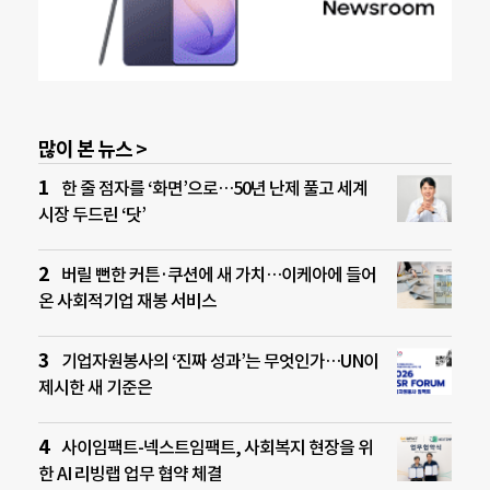
많이 본 뉴스 >
한 줄 점자를 ‘화면’으로…50년 난제 풀고 세계
시장 두드린 ‘닷’
버릴 뻔한 커튼·쿠션에 새 가치…이케아에 들어
온 사회적기업 재봉 서비스
기업자원봉사의 ‘진짜 성과’는 무엇인가…UN이
제시한 새 기준은
사이임팩트-넥스트임팩트, 사회복지 현장을 위
한 AI 리빙랩 업무 협약 체결