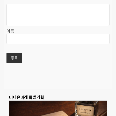
이름
더나은미래 특별기획