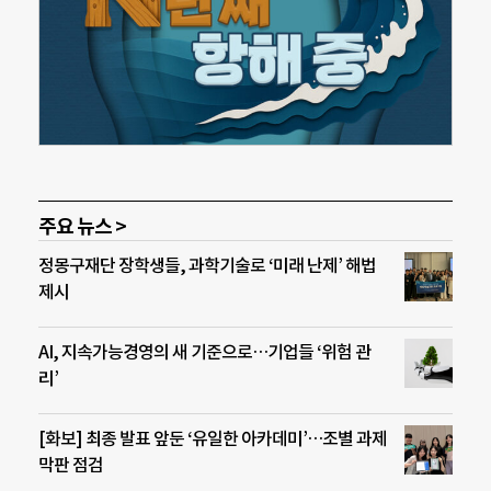
주요 뉴스 >
정몽구재단 장학생들, 과학기술로 ‘미래 난제’ 해법
제시
AI, 지속가능경영의 새 기준으로…기업들 ‘위험 관
리’
[화보] 최종 발표 앞둔 ‘유일한 아카데미’…조별 과제
막판 점검