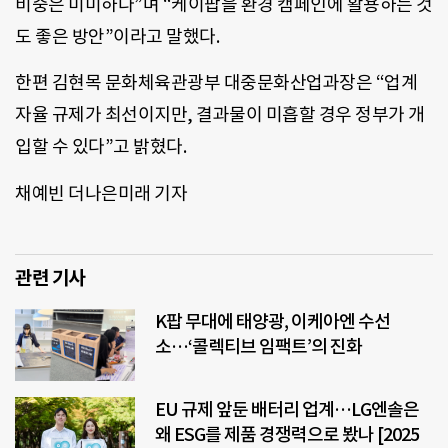
비중은 미미하다”며 “케이팝을 환경 캠페인에 활용하는 것
도 좋은 방안”이라고 말했다.
한편 김현목 문화체육관광부 대중문화산업과장은 “업계
자율 규제가 최선이지만, 결과물이 미흡할 경우 정부가 개
입할 수 있다”고 밝혔다.
채예빈 더나은미래 기자
관련 기사
K팝 무대에 태양광, 이케아엔 수선
소…‘콜렉티브 임팩트’의 진화
EU 규제 앞둔 배터리 업계…LG엔솔은
왜 ESG를 제품 경쟁력으로 봤나 [2025