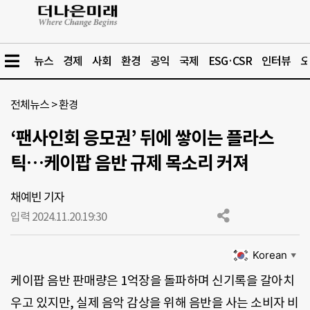
뉴스
경제
사회
환경
공익
국제
ESG·CSR
인터뷰
오
전체뉴스
>
환경
‘팬사인회 응모권’ 뒤에 쌓이는 플라스
틱…케이팝 음반 규제 목소리 커져
채예빈 기자
입력 2024.11.20.
19:30
Korean
▼
케이팝 음반 판매량은 1억장을 돌파하며 신기록을 갈아치
우고 있지만, 실제 음악 감상을 위해 음반을 사는 소비자 비