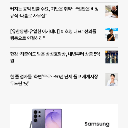
커지는 공익 법률 수요, 기반은 취약…“절반은 비정
규직·나홀로 사무실”
[유한양행-유일한 아카데미] 이호영 대표 “선의를
행동으로 연결하라”
한강·허준이도 받은 삼성호암상, 내년부터 상금 5억
원
한 줄 점자를 ‘화면’으로…50년 난제 풀고 세계시장
두드린 ‘닷’