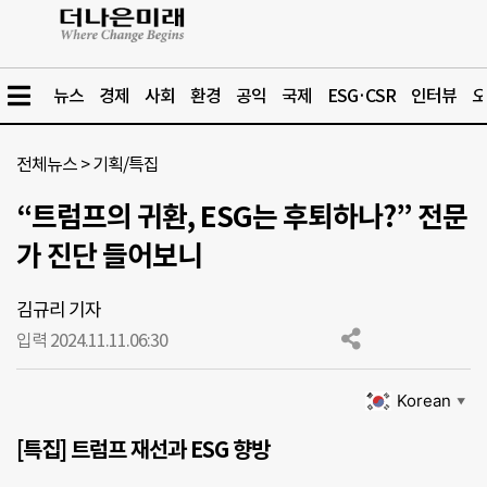
뉴스
경제
사회
환경
공익
국제
ESG·CSR
인터뷰
오
전체뉴스
>
기획/특집
“트럼프의 귀환, ESG는 후퇴하나?” 전문
가 진단 들어보니
김규리 기자
입력 2024.11.11.
06:30
Korean
▼
[특집] 트럼프 재선과 ESG 향방