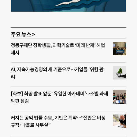
주요 뉴스 >
정몽구재단 장학생들, 과학기술로 ‘미래 난제’ 해법
제시
AI, 지속가능경영의 새 기준으로…기업들 ‘위험 관
리’
[화보] 최종 발표 앞둔 ‘유일한 아카데미’…조별 과제
막판 점검
커지는 공익 법률 수요, 기반은 취약…“절반은 비정
규직·나홀로 사무실”