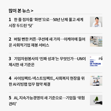
많이 본 뉴스 >
한 줄 점자를 ‘화면’으로…50년 난제 풀고 세계
시장 두드린 ‘닷’
버릴 뻔한 커튼·쿠션에 새 가치…이케아에 들어
온 사회적기업 재봉 서비스
기업자원봉사의 ‘진짜 성과’는 무엇인가…UN이
제시한 새 기준은
사이임팩트-넥스트임팩트, 사회복지 현장을 위
한 AI 리빙랩 업무 협약 체결
AI, 지속가능경영의 새 기준으로…기업들 ‘위험
관리’