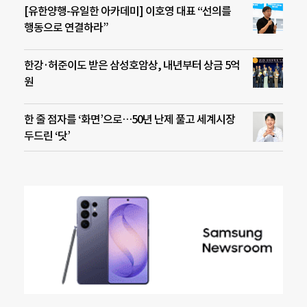
[유한양행-유일한 아카데미] 이호영 대표 “선의를
행동으로 연결하라”
한강·허준이도 받은 삼성호암상, 내년부터 상금 5억
원
한 줄 점자를 ‘화면’으로…50년 난제 풀고 세계시장
두드린 ‘닷’