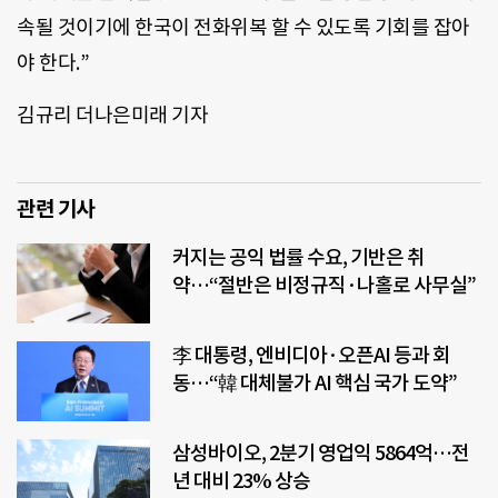
속될 것이기에 한국이 전화위복 할 수 있도록 기회를 잡아
야 한다.”
김규리 더나은미래 기자
관련 기사
커지는 공익 법률 수요, 기반은 취
약…“절반은 비정규직·나홀로 사무실”
李 대통령, 엔비디아·오픈AI 등과 회
동…“韓 대체불가 AI 핵심 국가 도약”
삼성바이오, 2분기 영업익 5864억…전
년 대비 23% 상승