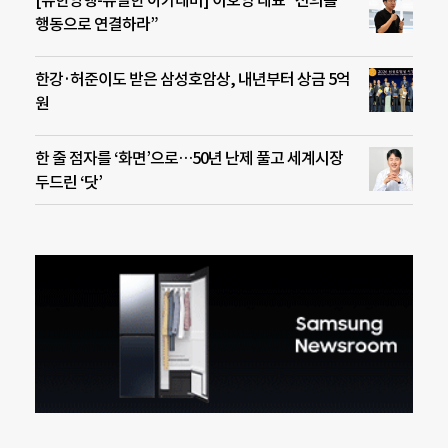
[유한양행-유일한 아카데미] 이호영 대표 “선의를
행동으로 연결하라”
한강·허준이도 받은 삼성호암상, 내년부터 상금 5억
원
한 줄 점자를 ‘화면’으로…50년 난제 풀고 세계시장
두드린 ‘닷’