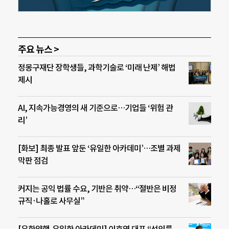
주요 뉴스 >
정몽구재단 장학생들, 과학기술로 ‘미래 난제’ 해법
제시
AI, 지속가능경영의 새 기준으로…기업들 ‘위험 관
리’
[화보] 최종 발표 앞둔 ‘유일한 아카데미’…조별 과제
막판 점검
커지는 공익 법률 수요, 기반은 취약…“절반은 비정
규직·나홀로 사무실”