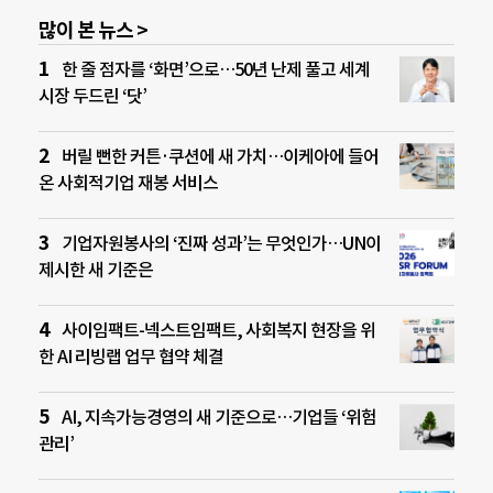
많이 본 뉴스 >
한 줄 점자를 ‘화면’으로…50년 난제 풀고 세계
시장 두드린 ‘닷’
버릴 뻔한 커튼·쿠션에 새 가치…이케아에 들어
온 사회적기업 재봉 서비스
기업자원봉사의 ‘진짜 성과’는 무엇인가…UN이
제시한 새 기준은
사이임팩트-넥스트임팩트, 사회복지 현장을 위
한 AI 리빙랩 업무 협약 체결
AI, 지속가능경영의 새 기준으로…기업들 ‘위험
관리’