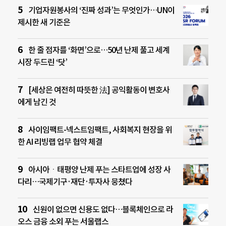
기업자원봉사의 ‘진짜 성과’는 무엇인가…UN이
제시한 새 기준은
한 줄 점자를 ‘화면’으로…50년 난제 풀고 세계
시장 두드린 ‘닷’
[세상은 여전히 따뜻한 法] 공익활동이 변호사
에게 남긴 것
사이임팩트-넥스트임팩트, 사회복지 현장을 위
한 AI 리빙랩 업무 협약 체결
아시아ㆍ태평양 난제 푸는 스타트업에 성장 사
다리…국제기구·재단·투자사 뭉쳤다
신원이 없으면 신용도 없다…블록체인으로 라
오스 금융 소외 푸는 서울랩스