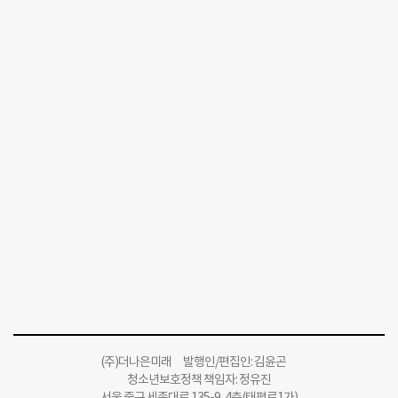
(주)더나은미래 발행인/편집인: 김윤곤
청소년보호정책 책임자: 정유진
서울 중구 세종대로 135-9, 4층(태평로1가)