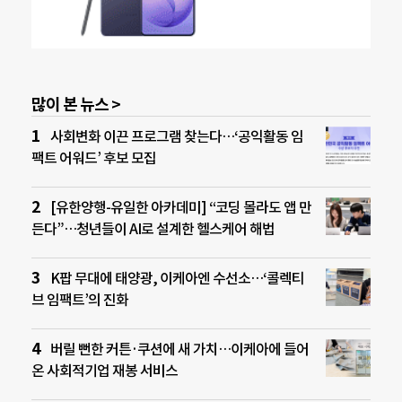
많이 본 뉴스 >
사회변화 이끈 프로그램 찾는다…‘공익활동 임
팩트 어워드’ 후보 모집
[유한양행-유일한 아카데미] “코딩 몰라도 앱 만
든다”…청년들이 AI로 설계한 헬스케어 해법
K팝 무대에 태양광, 이케아엔 수선소…‘콜렉티
브 임팩트’의 진화
버릴 뻔한 커튼·쿠션에 새 가치…이케아에 들어
온 사회적기업 재봉 서비스