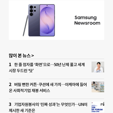
많이 본 뉴스 >
한 줄 점자를 ‘화면’으로…50년 난제 풀고 세계
시장 두드린 ‘닷’
버릴 뻔한 커튼·쿠션에 새 가치…이케아에 들어
온 사회적기업 재봉 서비스
기업자원봉사의 ‘진짜 성과’는 무엇인가…UN이
제시한 새 기준은