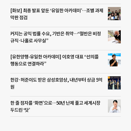
[화보] 최종 발표 앞둔 ‘유일한 아카데미’…조별 과제
막판 점검
커지는 공익 법률 수요, 기반은 취약…“절반은 비정
규직·나홀로 사무실”
[유한양행-유일한 아카데미] 이호영 대표 “선의를
행동으로 연결하라”
한강·허준이도 받은 삼성호암상, 내년부터 상금 5억
원
한 줄 점자를 ‘화면’으로…50년 난제 풀고 세계시장
두드린 ‘닷’