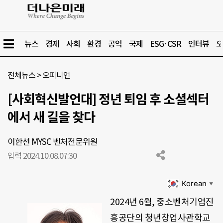
뉴스
경제
사회
환경
공익
국제
ESG·CSR
인터뷰
오
전체뉴스
>
오피니언
[사회혁신발언대] 정년 퇴임 후 소셜섹터
에서 새 길을 찾다
이한선 MYSC 벤처전문위원
입력 2024.10.08.
07:30
Korean
▼
2024년 6월, 중소벤처기업진
흥공단의 청년창업사관학교