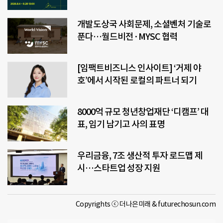
개발도상국 사회문제, 소셜벤처 기술로
푼다…월드비전·MYSC 협력
[임팩트비즈니스 인사이트] ‘거제 야
호’에서 시작된 로컬의 파트너 되기
8000억 규모 청년창업재단 ‘디캠프’ 대
표, 임기 남기고 사의 표명
우리금융, 7조 생산적 투자 로드맵 제
시…스타트업 성장 지원
Copyrights ⓒ 더나은미래 & futurechosun.com