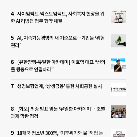
사이임팩트-넥스트임팩트, 사회복지 현장을 위
한 AI 리빙랩 업무 협약 체결
AI, 지속가능경영의 새 기준으로…기업들 ‘위험
관리’
[유한양행-유일한 아카데미] 이호영 대표 “선의
를 행동으로 연결하라”
생명보험업계, ‘상생금융’ 통한 사회공헌 실시
[화보] 최종 발표 앞둔 ‘유일한 아카데미’…조별
과제 막판 점검
18개국 청소년 300명, ‘기후위기와 물’ 해법 논