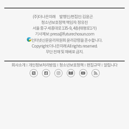
(주)더나은미래 발행인/편집인: 김윤곤
청소년보호정책 책임자: 정유진
서울 중구 세종대로 135-9, 4층(태평로1가)
기사제보:
press@futurechosun.com
인터넷신문윤리위원회 윤리강령을 준수합니다.
Copyright 더나은미래 All rights reserved.
무단 전재 및 재배포 금지.
회사소개
개인정보처리방침
청소년보호정책
편집규약
알립니다