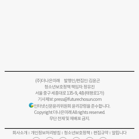
(주)더나은미래 발행인/편집인: 김윤곤
청소년보호정책 책임자: 정유진
서울 중구 세종대로 135-9, 4층(태평로1가)
기사제보:
press@futurechosun.com
인터넷신문윤리위원회 윤리강령을 준수합니다.
Copyright 더나은미래 All rights reserved.
무단 전재 및 재배포 금지.
회사소개
개인정보처리방침
청소년보호정책
편집규약
알립니다