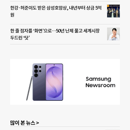
한강·허준이도 받은 삼성호암상, 내년부터 상금 5억
원
한 줄 점자를 ‘화면’으로…50년 난제 풀고 세계시장
두드린 ‘닷’
많이 본 뉴스 >