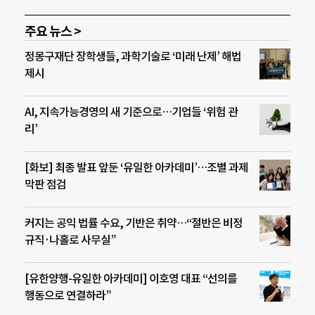
주요 뉴스 >
정몽구재단 장학생들, 과학기술로 ‘미래 난제’ 해법
제시
AI, 지속가능경영의 새 기준으로…기업들 ‘위험 관
리’
[화보] 최종 발표 앞둔 ‘유일한 아카데미’…조별 과제
막판 점검
커지는 공익 법률 수요, 기반은 취약…“절반은 비정
규직·나홀로 사무실”
[유한양행-유일한 아카데미] 이호영 대표 “선의를
행동으로 연결하라”