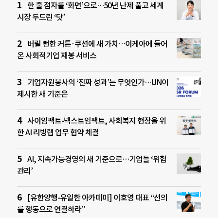
한 줄 점자를 ‘화면’으로…50년 난제 풀고 세계
시장 두드린 ‘닷’
버릴 뻔한 커튼·쿠션에 새 가치…이케아에 들어
온 사회적기업 재봉 서비스
기업자원봉사의 ‘진짜 성과’는 무엇인가…UN이
제시한 새 기준은
사이임팩트-넥스트임팩트, 사회복지 현장을 위
한 AI 리빙랩 업무 협약 체결
AI, 지속가능경영의 새 기준으로…기업들 ‘위험
관리’
[유한양행-유일한 아카데미] 이호영 대표 “선의
를 행동으로 연결하라”