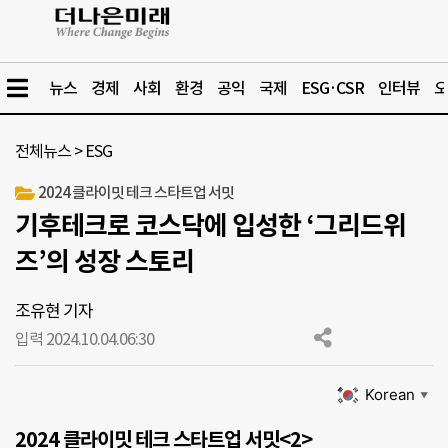
뉴스
경제
사회
환경
공익
국제
ESG·CSR
인터뷰
오
전체뉴스
>
ESG
2024 클라이밋 테크 스타트업 서밋
기후테크로 코스닥에 입성한 ‘그리드위
즈’의 성장 스토리
조유현 기자
입력 2024.10.04.
06:30
Korean
▼
2024 클라이밋 테크 스타트업 서밋<2>