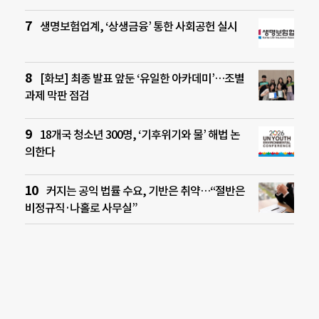
생명보험업계, ‘상생금융’ 통한 사회공헌 실시
[화보] 최종 발표 앞둔 ‘유일한 아카데미’…조별
과제 막판 점검
18개국 청소년 300명, ‘기후위기와 물’ 해법 논
의한다
커지는 공익 법률 수요, 기반은 취약…“절반은
비정규직·나홀로 사무실”