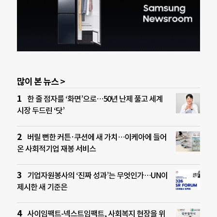
많이 본 뉴스 >
한 줄 점자를 ‘화면’으로…50년 난제 풀고 세계
시장 두드린 ‘닷’
버릴 뻔한 커튼·쿠션에 새 가치…이케아에 들어
온 사회적기업 재봉 서비스
기업자원봉사의 ‘진짜 성과’는 무엇인가…UN이
제시한 새 기준은
사이임팩트-넥스트임팩트, 사회복지 현장을 위