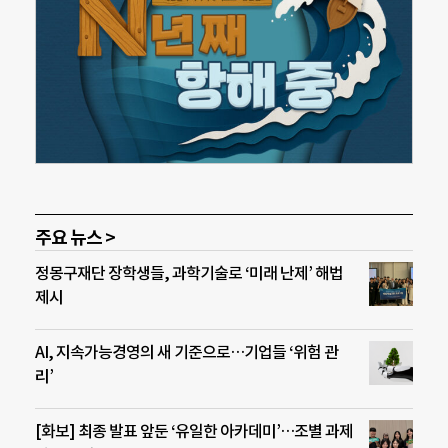
주요 뉴스 >
정몽구재단 장학생들, 과학기술로 ‘미래 난제’ 해법
제시
AI, 지속가능경영의 새 기준으로…기업들 ‘위험 관
리’
[화보] 최종 발표 앞둔 ‘유일한 아카데미’…조별 과제