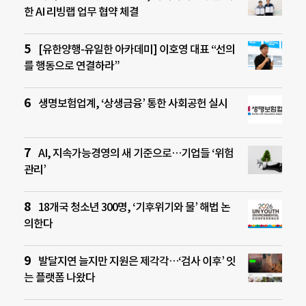
한 AI 리빙랩 업무 협약 체결
[유한양행-유일한 아카데미] 이호영 대표 “선의
를 행동으로 연결하라”
생명보험업계, ‘상생금융’ 통한 사회공헌 실시
AI, 지속가능경영의 새 기준으로…기업들 ‘위험
관리’
18개국 청소년 300명, ‘기후위기와 물’ 해법 논
의한다
발달지연 늘지만 지원은 제각각…‘검사 이후’ 잇
는 플랫폼 나왔다