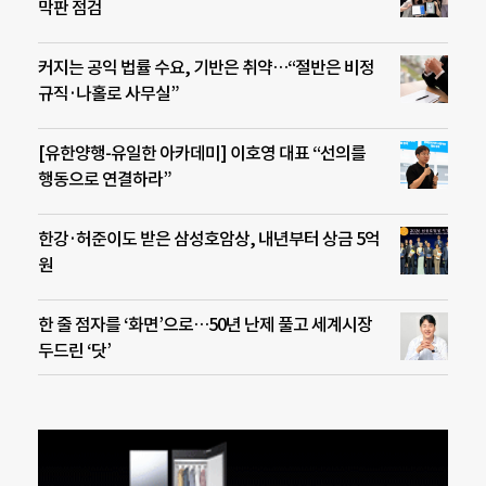
막판 점검
커지는 공익 법률 수요, 기반은 취약…“절반은 비정
규직·나홀로 사무실”
[유한양행-유일한 아카데미] 이호영 대표 “선의를
행동으로 연결하라”
한강·허준이도 받은 삼성호암상, 내년부터 상금 5억
원
한 줄 점자를 ‘화면’으로…50년 난제 풀고 세계시장
두드린 ‘닷’