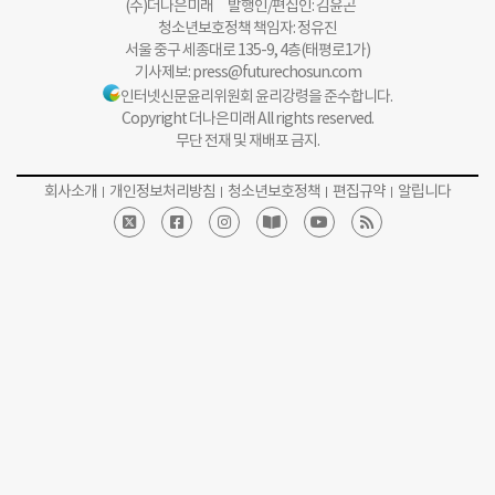
(주)더나은미래 발행인/편집인: 김윤곤
청소년보호정책 책임자: 정유진
서울 중구 세종대로 135-9, 4층(태평로1가)
기사제보:
press@futurechosun.com
인터넷신문윤리위원회 윤리강령을 준수합니다.
Copyright 더나은미래 All rights reserved.
무단 전재 및 재배포 금지.
회사소개
개인정보처리방침
청소년보호정책
편집규약
알립니다