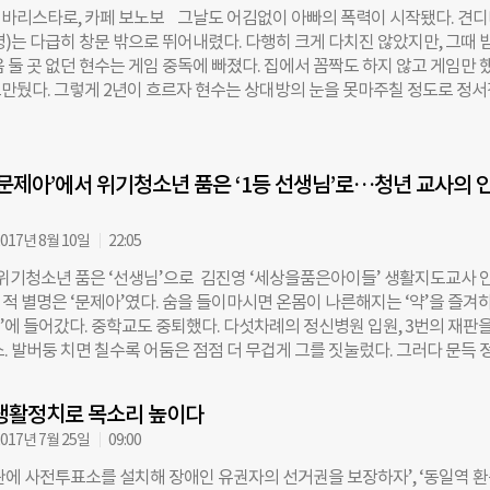
에 따르면 한부모 가구의 수는 2005년 1370 가구였던 것에서, 2014년 17
바리스타로, 카페 보노보 그날도 어김없이 아빠의 폭력이 시작됐다. 견
났습니다. 할머니, 할아버지가 손자를 돌보는 조손가족이나 다문화가구 
명)는 다급히 창문 밖으로 뛰어내렸다. 다행히 크게 다치진 않았지만, 그때 
다. 이 밖에서 쉼터와 같은 임시보호시설 등 가정의 형태는 점점 다양화 되
 둘 곳 없던 현수는 게임 중독에 빠졌다. 집에서 꼼짝도 하지 않고 게임만 
환경의 아이들에겐 경제적인 지원 외에도 마음을 어루만지는 지원이 필요
만뒀다. 그렇게 2년이 흐르자 현수는 상대방의 눈을 못마주칠 정도로 정
겐 본인의 이야기를 터놓고 말 할 수 있는 기회가 있는 것만으로도 마음의 
다. 알콜 중독자인 아버지 대신 현수를 돌보는건 오로지 할머니의 몫. 할
 수 있습니다. 부스러기사랑나눔회에서는 1991년부터 ‘글그림잔치’를 진
성치 않은 몸으로 야채가게를 하며 생계를 꾸려나갔다. 그렇게 시간을 보
국 지역아동센터 그룹홈이나 쉼터, 복지기관 등 아동복지기관 및 시설 결연
졌다. 지겨운 가난도, 술에 빠진 아버지도, 삶에 체념한 자신의 모습도 벗
 청소년에게 글이나 그림으로 본인의 이야기를 터놓고 표현할 수 있는 자리
‘문제아’에서 위기청소년 품은 ‘1등 선생님’로…청년 교사의 
퓨터를 끄고 방을 나선 현수는 한 카페의 문을 두드렸다. 학교 밖 청소년들의
 1400여기관에서 2500여명의 아이들이 ‘글그림잔치’에 참여해 속내를 털
카페 보노보’다. 보노보는 청소년들이 직접 운영하는 카페다. 학교 밖 청소년
럼 나도 작가가 된건가요? “선생님, 그럼 저도 작가가 된거에요?” 부스러
일터와 쉼터를 만들어주기 위해 서대문청소년수련관이 2008년 세운 테이
017년 8월 10일
22:05
그림잔치는 올해로
기업이다. 수련관 내 12평 남짓한 공간에 카페 보노보가 자리하고 있다. 
 위기청소년 품은 ‘선생님’으로 김진영 ‘세상을품은아이들’ 생활지도교사 
래의 바리스타를 꿈꾸는 학생들에게 커피 및 학업에 관한 무료 교육과 실
 적 별명은 ‘문제아’였다. 숨을 들이마시면 온몸이 나른해지는 ‘약’을 즐겨
 밖 청소년들이 커피를 통해 사회성, 청결, 예의, 성취감 등 삶을 배워나갈 
)’에 들어갔다. 중학교도 중퇴했다. 다섯차례의 정신병원 입원, 3번의 재판을
공간이자 배움터다. 현수는 보노보에 다니면서 180도 달라졌다. 게임 중독
. 발버둥 치면 칠수록 어둠은 점점 더 무겁게 그를 짓눌렀다. 그러다 문득 
지 못하던 ‘아웃사이더’에서 어엿한 카페 직원으로 다시 태어난 것. 카페 
다. 이대론 안되겠단 생각이 들었다. 나와 비슷한 경험을 하고 방황하는 아
턴이 된 그는 바리스타라는 새로운 꿈에 도전 중이다. 처음엔 컵도 제대로 
슴이 쿵 하고 내려앉았기 때문. 그로부터 10여년 후, 그는 더이상 방황하지
 새로운 메뉴 개발까지 제안할 만큼 열심이다.
생활정치로 목소리 높이다
로 불리던 그의 이름 뒤엔 ‘선생님’이란 수식어가 붙었다. 위기청소년 공동체
017년 7월 25일
09:00
이들(이하 세품아)’에서 생활지도교사로 활동 중인 김진영씨의 이야기다.
던 ‘독립군’, 일탈을 택하다 세품아는 가정, 학교, 사회로부터 소외된 아이
관에 사전투표소를 설치해 장애인 유권자의 선거권을 보장하자’, ‘동일역 