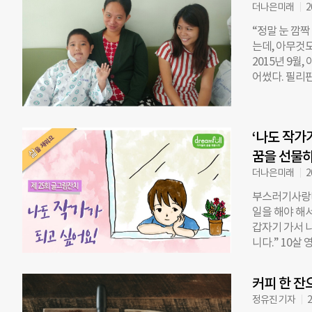
과 부모님에게
더나은미래
2
요숙씨도 같은
“정말 눈 깜
들의 밀린 병
는데, 아무것도
쓸 질병을 물려
2015년 9월
어지면서 가장
어썼다. 필리
분하고, 처가
기름 솥을 건드
대로 된 일을 
국에서라면 응
후종인대 골화
화상전문병원이 
게 굳어지는 
‘나도 작가
상 자랐다. 
고 다리에
입은 부위는 
꿈을 선물
히 오른뺨과 
더나은미래
2
쪽으로 기울기 
부스러기사랑나
요청 당시 사진
일을 해야 해
슬픈 아이인 ‘
갑자기 가서 
‘키다리 아저
니다.” 10살
팔을 들어올리
한 그리움과 
재단은 1년 동
이 아픈 아이
술이 필요하다
커피 한 잔
의 아이들은 
정유진 기자
2
아이들도 많습