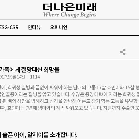
ESG·CSR
인터뷰
오피니언
 가족에게 절망대신 희망을
017년 9월 14일
11:14
에, 희귀성 질병과 끝없이 싸워야 하는 남매의 고통 17살 효민이와 15살 
골연골종이라는 질병을 앓고 있습니다. 수많은 종양이 뼈에 자라는 희귀성 
로 된 뼈의 성장을 방해하고 신경을 압박해 어른도 참기 힘든 고통을 유발합
년째, 효민이는 7년째 병마와의 계속 싸워오고 있습니다. 지금까지 수술만 3
리에는 흉터로 가득하고, 형민이의 뼈에는 종양을 억제하기 위한 나사못이 6
. 심지어 왼팔은 성장판 파열로 성장이 멎은 상태입니다. 문제는 앞으로 
과 아픈 수술이 남아있을지 모른다는 겁니다. 부모님에 대한 미안함과 죄책
 슬픈 아이, 알제이를 소개합니다.
마음 속 상처는 점점 깊어지고 있습니다. ⓒ한국청소년연맹 ▢ 어려운 가정