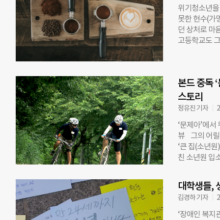
년 통계청 발표
위기청소년을 
가구까지 늘어
못한 현수(가
매년 늘어납니
던 상처로 마음
습니다. 빈곤
고등학교도 그
다. 아이들에
로 불안정해졌
한결 내려놓을
무릎 수술로 
왔습니다. 전
현수는 갑갑해
생 등 아동과
본드 중독 
고 싶었다. 컴
다. 지난해엔
립을 돕는 ‘
스토리
습니다. ◇그
게 안정적인 
정유진 기자
2
나눔회의 글
웃 커피 사회적
‘문제아’에서
보노보에선 미
뷰 그의 어릴
이뤄진다. 학교
‘큰 집(소년원
도록 마련한 
친 소년원 입소
사회에 적응하
이 번쩍 들었
보의 정식 인
볼 때마다, 가
못했지만 이젠
대학생들, 
다. ‘문제아’
김경하 기자
2
‘세상을품은아
강해지고 싶었
‘장애인 복지