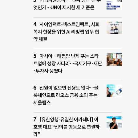
기업자원봉사의 ‘진짜 성과’는 무
엇인가…UN이 제시한 새 기준은
사이임팩트-넥스트임팩트, 사회
복지 현장을 위한 AI 리빙랩 업무 협
약 체결
아시아ㆍ태평양 난제 푸는 스타
트업에 성장 사다리…국제기구·재단
·투자사 뭉쳤다
신원이 없으면 신용도 없다…블
록체인으로 라오스 금융 소외 푸는
서울랩스
[유한양행-유일한 아카데미] 이
호영 대표 “선의를 행동으로 연결하
라”