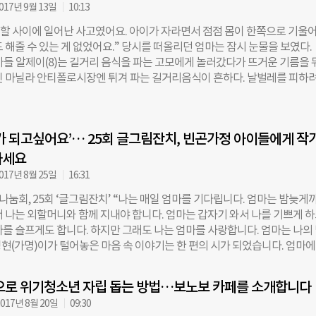
도 닥쳐온 질병의 시련 다발성 골연골종은 유전성 질환입니다. 남매의 엄마
017년 9월 13일
10:13
 질병인 골부종을 갖고 있습니다. 그러나 제대로 된 치료는 받지 못합니다.
짝 할 사이에 일어난 사고였어요. 아이가 자라면서 점점 몸이 한쪽으로 기울
원비와 매번 수백 만원 이상의 수술비 때문입니다. 질병으로 인한 아픔보다
 해줄 수 있는 게 없었어요.” 당시를 떠올리던 엄마는 잠시 눈물을 보였다.
줬다는 죄책감이 엄마를 더 괴롭게 합니다. 벌써 12년째. 병마와의 싸움이
, 아들 알제이(8)는 길거리 음식을 파는 고모에게 놀러갔다가 뜨거운 기름을
인 홍주희씨도 점점 지쳐갔습니다. 2009년 살던 집과 운영하던 보습학원을
핀 마닐라 안티폴로시장엔 튀겨 파는 길거리음식이 흔하다. 날벌레를 피하
의 방 한 칸에서 온 가족이 생활하고 있습니다. 그간 계속된 남매의 간병으로
린 것이었다. 알제이의 오른쪽 뺨과 가슴, 등 뒤쪽으로 온통 기름이 번졌다.
할 수 없어 배달, 편의점 아르바이트 등 안 해본 일이 없습니다. 어느 날, 아
급처치를 통해 깨끗한 피부를 이식했겠지만, 알제이가 살고 있는 필리핀
증이라는 진단을 받았습니다. 척추의 후종인대가 뼈처럼 비정상적으로 
없다. 스테로이드주사와 연고만 바른 채 1년이 흘렀다. 그 사이, 키는 한 
질병입니다. 제때 치료하지 않으면 감각신경과 운동신경이 손상돼, 걷지도 
가 되고싶어요’… 25회 글그림잔치, 빈곤가정 아이들에게 작
알제이의 온 몸엔 딱딱하고 울퉁불퉁한 피부조직이 내려앉았다. 1년 사이 화
그대로인 반면, 그렇지 않은 부위는 성장하면서 자세가 비틀어지기 시작했다
하세요
목으로 연결된 화상부위가 주변 조직을 잡아당기면서, 알제이의 목은 점점 
017년 8월 25일
16:31
시작했다. 급기야 고개를 들 수 없는 상황에까지 이르렀다. (좌측) 2016년
눔회, 25회 ‘글그림잔치’ “나는 매일 엄마를 기다립니다. 엄마는 밤늦게
 (우측) 2017년 현재 모습 ⓒ한림화상재단 1년 만인 지난 5월 11일, 키가 
서 나는 외할머니와 함께 지내야 합니다. 엄마는 갑자기 와서 나를 기쁘게 하
알제이’가 한국 땅을 밟았다. 매달 20만원밖에 벌지 못하는 알제이 부모님 
나를 슬프게도 합니다. 하지만 그래도 나는 엄마를 사랑합니다. 엄마는 나의
씨’로 나선 건 한림화상재단이다. 지난해 “재건수술을 받지 않으면 정상적
 영현(가명)이가 털어놓은 마음 속 이야기는 한 편의 시가 되었습니다. 엄마에
기도 힘들다”는 알제이의 안타까운 사연을 현지 관계자로부터 들은 한림
사랑이 담긴 시는 읽는 사람들의 마음까지 울립니다. ◇빨리 어른이 되는, 
안 초청계획을 세웠다. “알제이는 온 몸의 10%나 화상을 입어서, 최소 3번
들 영현이는 지역아동센터에서 생활합니다. 가족과 떨어져 살거나, 빈곤한 
”는 의사의 소견을 바탕으로, 화상 전문 의료진을 모아 수술계획을 세우고
으로 위기청소년 자립 돕는 방법…보노보 카페를 소개합니다
외롭고 힘든 마음을 떨어놓을 곳이 없어 빨리 어른이 되어버립니다. 마음이
017년 8월 20일
09:30
니다. 마음에 슬픔을 안고 살아가는 건 영현이 만의 이야기가 아닙니다. 20