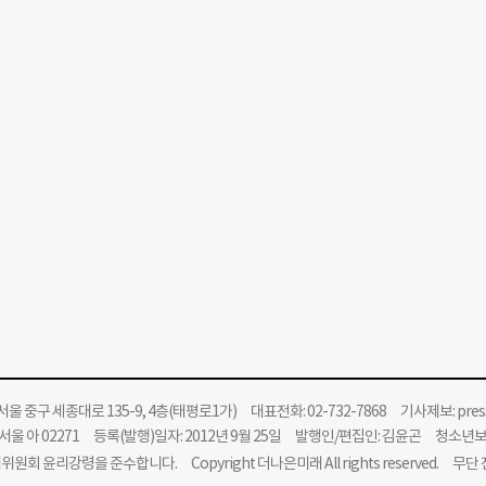
울 중구 세종대로 135-9, 4층(태평로1가) 대표전화: 02-732-7868 기사제보:
pre
울 아 02271 등록(발행)일자: 2012년 9월 25일 발행인/편집인: 김윤곤 청소년
위원회 윤리강령을 준수합니다.
Copyright 더나은미래 All rights reserved. 무