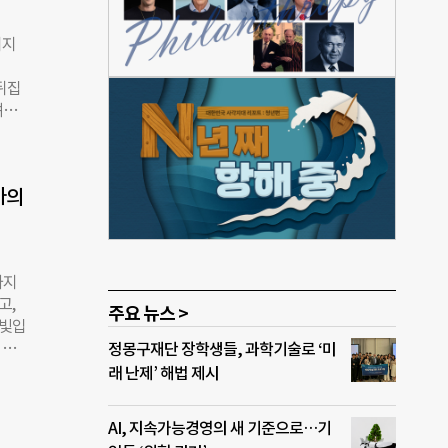
 손
 아이
어지
는 몹
 길
 뒤집
 처
려다
 제
 한
빠는
에선
단단하
뼘 이
못하
가의
상을
. 특
오른
 도움
까지
자라
고,
대신,
주요 뉴스 >
 빛입
으로
 대
정몽구재단 장학생들, 과학기술로 ‘미
화상
마음
래 난제’ 해법 제시
의 수
환경
 아픈
AI, 지속가능경영의 새 기준으로…기
15