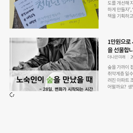
치유와 자립을
도를 개선해 
고, 청소년들이
하게 만들자’,
명의 위기청소
책을 기획하고
왔다. 김진영
(이하 생활정
어하려는 것에서
책연구단)’의
무렵, 신장에
되지 않고 시
리해도 쉽게 
1만원으로 
‘생활과 밀접
터 ‘일진’ 그
청년들의 민주
을 선물합
은 10살때였
난 1일에는 
더나은미래
2
다. 조별로 
숲을 가까이 
선거권, 심장
취약계층 일수
책 아이디어들
려진 아파트 조
대 및 관련 규
어떨까요? 생
선 방안은 서
다. 학교, 도
치일까. 지난 
화, 교육, 보
은 10%도 
께 누구나 일
기 일쑤다. 
고 연구해 시
째로 주목한 