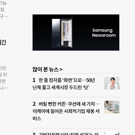
진행하
가능
300
 정
장해
연구원
터 방
생정
0일
지우지
 무
대로
때부
시간
대인
가출
 지
열렸
애인
지만
많이 본 뉴스 >
형 정
잘 차
 확
한 줄 점자를 ‘화면’으로…50년
다면
템 개
난제 풀고 세계시장 두드린 ‘닷’
입니
생활정
 숲문
 것
 함
제되
버릴 뻔한 커튼·쿠션에 새 가치…
굴하
이케아에 들어온 사회적기업 재봉 서
 번
비스