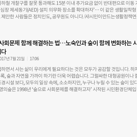
 돕는 위기청소년 공동체다. 상처 치유를 위한 음악·여행 중심의 교육을 
지하철 개찰구를 잘못 통과해도 15분 이내 추가요금 없이 반대편으로 이동 
 내면의 가치를 실현하는 삶을 살도록 지원한다. 2008년부터 지금까지 약 
 ‘심장 제세동기(AED) 설치 의무화 장소를 확대하자’… 이 같은 생활밀착형
년들이 세품아와 인연을 맺고, 건강한 사회구성원이자 ‘문제해결자’로 성
 제안한 사람들은 정치인도, 공무원도 아니다. ㈔시민이만드는생활정책
씨 역시 세품아 출신이다. 김씨는 “나의 비행은 몸이 약한 나를 타인으로부
책연구원)이 운영하고 있는 ‘대학생정책연구단 마이폴(myPOL·이하 대학
부터 시작됐다”고 입을 열었다. 실제로 그는 몸이 약했다. 태어난 지 10
 3기 대학생들이다. 생활정책연구원은 2016년 6월 당론과 정치이념에 좌
 이상이 생겨 소변 배출 기능을 상실한 신장 하나를 제거해야만 했다. 조금만
민의 삶을 변화시키는 생활정책을 실현하기 위해 창립된 시민단체다. 말 그
피로해졌고, 또래에 비해 몸집도 왜소했다. 그럼에도 그는 초등학교 4학년 
사회문제 함께 해결하는 법…노숙인과 숲이 함께 변화하는 
히 연관된 정책’을 제안한다. 거대담론이나 엄청난 정책이 아니다. 미래 세
룹에 속한 요주의 인물이었다. 어머니의 폭력도 그의 일탈을 부추겼다. “첫 
 시민의식을 높이고자, 설립 초기부터 대학생정책연구단을 운영하고 있다.
니다
습니다. 팬티 한 장만 입고 매를 맞다가 도저히 못견디고
4월부터 12주간 정책활동을 했던 대학생정책연구단 3기 43명의 수료식이 
017년 7월 21일
17:06
기획하고 실행했던 8개의 생활정책을 발표하는 경연대회도 함께 열렸다. 장
접하면서 사는 삶이 우리에게 필요하다는 것은 모두가 공감할 것입니다. 하
제세동기 설치, 서울시 종량제봉투 사용, 교통안전 보장 등 다양한 생활밀착
록, 숲과 자연을 가까이 하기란 더욱 어렵습니다. 그럴싸한 대형공원이나 
이 제시됐다. 박장선 생활정책연구원 사무국장은 “심장제세동기 설치 구역
경시설 보다, 모두의 일상 속에, 소소하지만, 누구나 누릴 수 있는 숲이 있
정 개선 정책은 의원실 2곳에서 입법발의 의사를 밝혔고, 학교 내 안전시스
명의숲은 1998년 ‘숲으로 사회문제를 해결하고자’ 시작된 시민환경단체
울소방재난본부와 공동으로 정책 추진을 준비 중”이라고 밝혔다. 왜 하필 
시, 사회복지시설 등에 나무를 심고 시민과 함께 가꾸어 가는 활동을 합니다.
19대 국회에서 약 1만5000여건의 법안이 발의됐다(의원입법). 이중 통과된
전 활동을 통해 숲과 사람을 잇고 사람들 마음에 나무를 심습니다. 생명의숲과
되지 않는다.*경실련 발표 참고 시민 생활에 필요한 법안은 정치싸움으로 배
상에서 숲을 누리는 세상을 만들어 주세요!
당론·이념에 좌지우지 되지 않고 시민 생활에 필요한 깨알 같은 법안들을 발
민의 힘으로 정책을 실현하는 움직임이 필요한 이유다. 생활정책연구원이 첫
것은 대중교통 청소년