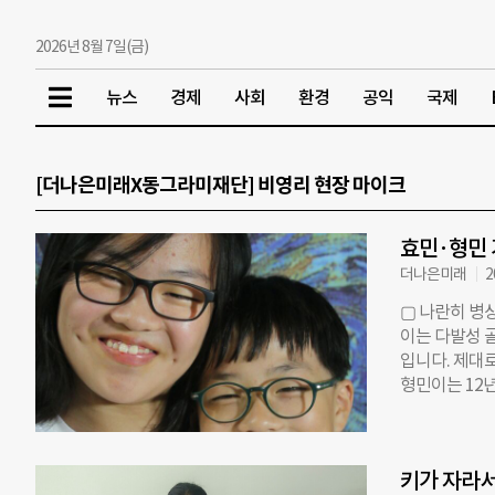
2026년 8월 7일(금)
뉴스
경제
사회
환경
공익
국제
[더나은미래X동그라미재단] 비영리 현장 마이크
효민·형민
더나은미래
2
▢ 나란히 병상
이는 다발성 
입니다. 제대
형민이는 12
례. 팔과 다
박혀 있습니다
더 힘든 시간
키가 자라서
로 남매들의 