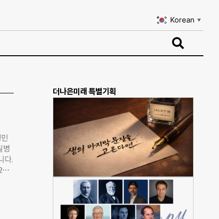
Korean
▼
Korean
▼
더나은미래 특별기획
형민
질병
니다.
2차
개나
얼마나
감으
형편