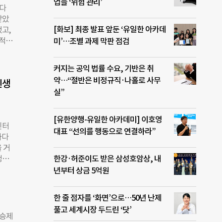
업들 ‘위험 관리’
49
디다
또한
받았
고 있
[화보] 최종 발표 앞둔 ‘유일한 아카데
했고,
합니
서적으
미’…조별 과제 막판 점검
짐을
머니는
행해
내던
커지는 공익 법률 수요, 기반은 취
장학
어던지
약…“절반은 비정규직·나홀로 사무
입니
인생
 자
어놓았
실”
들에
기사랑
크아
카페
[유한양행-유일한 아카데미] 이호영
인터
습이
대표 “선의를 행동으로 연결하라”
하다
수 있
 거
으로
정신
한강·허준이도 받은 삼성호암상, 내
보노
이들을
년부터 상금 5억원
다루지
 않는
인
한 줄 점자를 ‘화면’으로…50년 난제
 ◇
풀고 세계시장 두드린 ‘닷’
들의
환승제