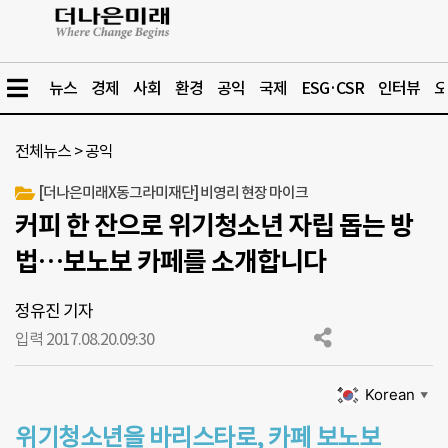
뉴스
경제
사회
환경
공익
국제
ESG·CSR
인터뷰
오
전체뉴스
>
공익
[더나은미래X동그라미재단] 비영리 현장 마이크
커피 한 잔으로 위기청소년 자립 돕는 방
법…보노보 카페를 소개합니다
정유진 기자
입력 2017.08.20.
09:30
Korean
▼
위기청소년을 바리스타로, 카페 보노보