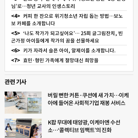
님’로…청년 교사의 인생스토리
커피 한 잔으로 위기청소년 자립 돕는 방법…보노
보 카페를 소개합니다
‘나도 작가가 되고싶어요’… 25회 글그림잔치, 빈
곤가정 아이들에게 작가의 꿈을 선물하세요
키가 자라서 슬픈 아이, 알제이를 소개합니다.
효민·형민 가족에게 절망대신 희망을
관련 기사
버릴 뻔한 커튼·쿠션에 새 가치…이케
아에 들어온 사회적기업 재봉 서비스
K팝 무대에 태양광, 이케아엔 수선
소…‘콜렉티브 임팩트’의 진화