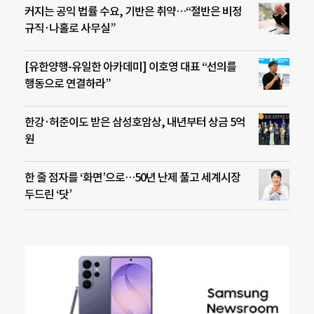
커지는 공익 법률 수요, 기반은 취약…“절반은 비정
규직·나홀로 사무실”
[유한양행-유일한 아카데미] 이호영 대표 “선의를
행동으로 연결하라”
한강·허준이도 받은 삼성호암상, 내년부터 상금 5억
원
한 줄 점자를 ‘화면’으로…50년 난제 풀고 세계시장
두드린 ‘닷’