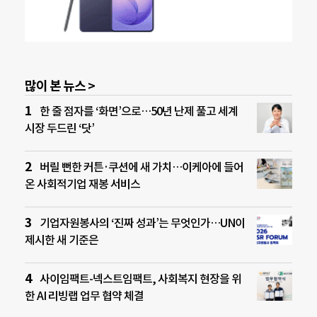
많이 본 뉴스 >
한 줄 점자를 ‘화면’으로…50년 난제 풀고 세계
시장 두드린 ‘닷’
버릴 뻔한 커튼·쿠션에 새 가치…이케아에 들어
온 사회적기업 재봉 서비스
기업자원봉사의 ‘진짜 성과’는 무엇인가…UN이
제시한 새 기준은
사이임팩트-넥스트임팩트, 사회복지 현장을 위
한 AI 리빙랩 업무 협약 체결