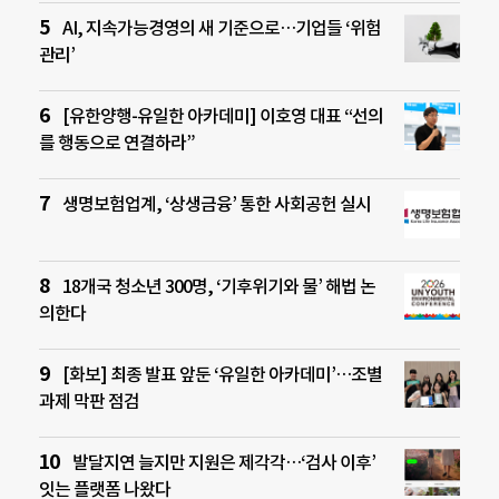
AI, 지속가능경영의 새 기준으로…기업들 ‘위험
관리’
[유한양행-유일한 아카데미] 이호영 대표 “선의
를 행동으로 연결하라”
생명보험업계, ‘상생금융’ 통한 사회공헌 실시
18개국 청소년 300명, ‘기후위기와 물’ 해법 논
의한다
[화보] 최종 발표 앞둔 ‘유일한 아카데미’…조별
과제 막판 점검
발달지연 늘지만 지원은 제각각…‘검사 이후’
잇는 플랫폼 나왔다