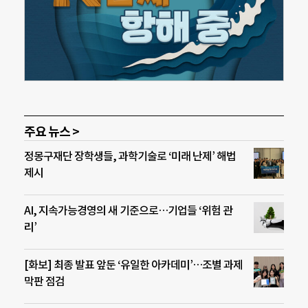
주요 뉴스 >
정몽구재단 장학생들, 과학기술로 ‘미래 난제’ 해법
제시
AI, 지속가능경영의 새 기준으로…기업들 ‘위험 관
리’
[화보] 최종 발표 앞둔 ‘유일한 아카데미’…조별 과제
막판 점검