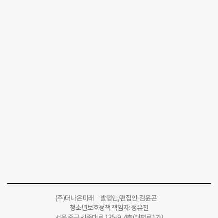
(주)더나은미래 발행인/편집인: 김윤곤
청소년보호정책 책임자: 정유진
서울 중구 세종대로 135-9, 4층(태평로1가)