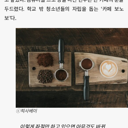
두드렸다. 학교 밖 청소년들의 자립을 돕는 ‘카페 보노
보’다.
ⓒ픽사베이
이렇게 좌절만 하고 있으면 아무것도 바뀌