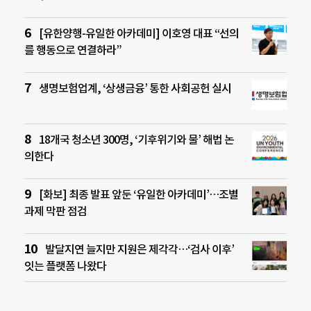
[유한양행-유일한 아카데미] 이호영 대표 “선의
를 행동으로 연결하라”
생명보험업계, ‘상생금융’ 통한 사회공헌 실시
18개국 청소년 300명, ‘기후위기와 물’ 해법 논
의한다
[화보] 최종 발표 앞둔 ‘유일한 아카데미’…조별
과제 막판 점검
발달지연 늘지만 지원은 제각각…‘검사 이후’
잇는 플랫폼 나왔다