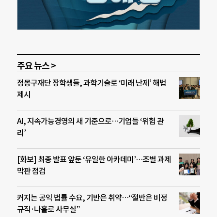
주요 뉴스 >
정몽구재단 장학생들, 과학기술로 ‘미래 난제’ 해법
제시
AI, 지속가능경영의 새 기준으로…기업들 ‘위험 관
리’
[화보] 최종 발표 앞둔 ‘유일한 아카데미’…조별 과제
막판 점검
커지는 공익 법률 수요, 기반은 취약…“절반은 비정
규직·나홀로 사무실”