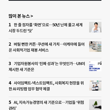
많이 본 뉴스 >
한 줄 점자를 ‘화면’으로…50년 난제 풀고 세계
시장 두드린 ‘닷’
버릴 뻔한 커튼·쿠션에 새 가치…이케아에 들어
온 사회적기업 재봉 서비스
기업자원봉사의 ‘진짜 성과’는 무엇인가…UN이
제시한 새 기준은
사이임팩트-넥스트임팩트, 사회복지 현장을 위
한 AI 리빙랩 업무 협약 체결
AI, 지속가능경영의 새 기준으로…기업들 ‘위험
관리’