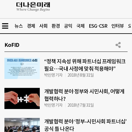
뉴스
경제
사회
환경
공익
국제
ESG·CSR
인터뷰
오
KoFID
“정책 지속성 위해 파트너십 프레임워크
필요…국내 사정에 맞춰 적용해야”
박민영 기자
2018년 8월 31일
개발협력 분야 정부와 시민사회, 어떻게
협력하나?
박민영 기자
2018년 7월 31일
개발협력 분야 ‘정부-시민사회 파트너십’
공식 틀 나온다