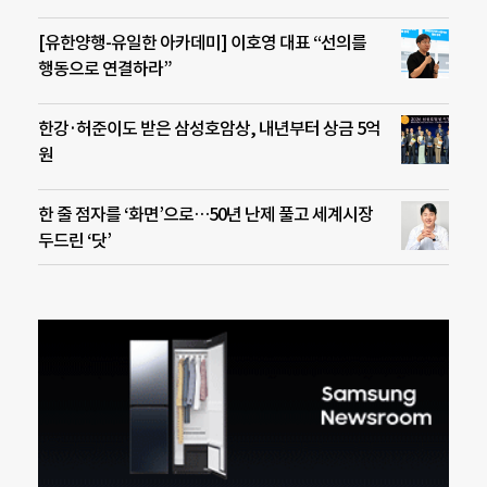
[유한양행-유일한 아카데미] 이호영 대표 “선의를
행동으로 연결하라”
한강·허준이도 받은 삼성호암상, 내년부터 상금 5억
원
한 줄 점자를 ‘화면’으로…50년 난제 풀고 세계시장
두드린 ‘닷’