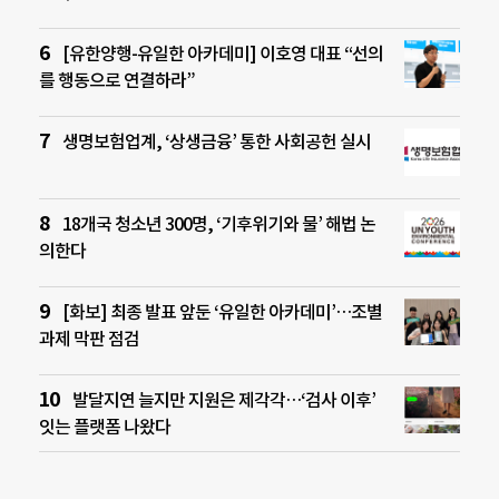
[유한양행-유일한 아카데미] 이호영 대표 “선의
를 행동으로 연결하라”
생명보험업계, ‘상생금융’ 통한 사회공헌 실시
18개국 청소년 300명, ‘기후위기와 물’ 해법 논
의한다
[화보] 최종 발표 앞둔 ‘유일한 아카데미’…조별
과제 막판 점검
발달지연 늘지만 지원은 제각각…‘검사 이후’
잇는 플랫폼 나왔다