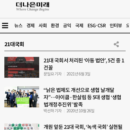
뉴스
경제
사회
환경
공익
국제
ESG·CSR
인터뷰
오
21대국회
21대 국회서 처리된 ‘아동 법안’, 5건 중 1
건꼴
문일요 기자
2021년 6월 3일
“낡은 법제도 개선으로 생협 날개달
자”…아이쿱·한살림 등 5대 생협 ‘생협
법개정추진위’ 발족
박선하 기자
2020년 10월 26일
개원 앞둔 21대 국회, ‘녹색 국회’ 실현될