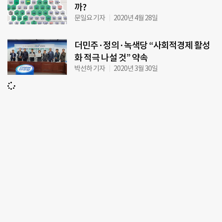
까?
문일요 기자
2020년 4월 28일
더민주·정의·녹색당 “사회적경제 활성
화 적극 나설 것” 약속
박선하 기자
2020년 3월 30일