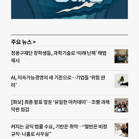
주요 뉴스 >
정몽구재단 장학생들, 과학기술로 ‘미래 난제’ 해법
제시
AI, 지속가능경영의 새 기준으로…기업들 ‘위험 관
리’
[화보] 최종 발표 앞둔 ‘유일한 아카데미’…조별 과제
막판 점검
커지는 공익 법률 수요, 기반은 취약…“절반은 비정
규직·나홀로 사무실”