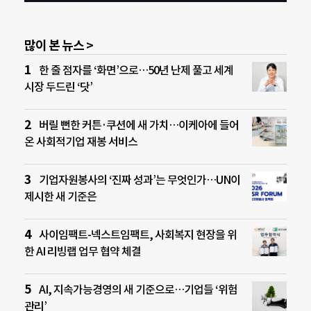
많이 본 뉴스 >
한 줄 점자를 ‘화면’으로…50년 난제 풀고 세계
시장 두드린 ‘닷’
버릴 뻔한 커튼·쿠션에 새 가치…이케아에 들어
온 사회적기업 재봉 서비스
기업자원봉사의 ‘진짜 성과’는 무엇인가…UN이
제시한 새 기준은
사이임팩트-넥스트임팩트, 사회복지 현장을 위
한 AI 리빙랩 업무 협약 체결
AI, 지속가능경영의 새 기준으로…기업들 ‘위험
관리’