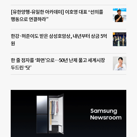
[유한양행-유일한 아카데미] 이호영 대표 “선의를
행동으로 연결하라”
한강·허준이도 받은 삼성호암상, 내년부터 상금 5억
원
한 줄 점자를 ‘화면’으로…50년 난제 풀고 세계시장
두드린 ‘닷’